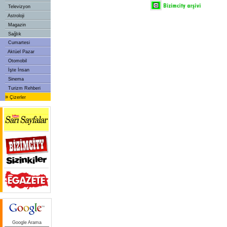
Televizyon
Astroloji
Magazin
Sağlık
Cumartesi
Aktüel Pazar
Otomobil
İşte İnsan
Sinema
Turizm Rehberi
»
Çizerler
Google Arama