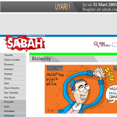
Şu an
31 Mart 2005
Bugüne ait sabah.com
Yazarlar
Günün İçinden
Ekonomi
Gündem
Siyaset
Dünya
Spor
Hava Durumu
Sarı Sayfalar
Ana Sayfa
Dosyalar
Arşiv
Etkinlikler
Günaydın