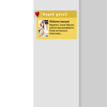
Öldüren karışım
Manken Josie Maran,
şöhret basamaklarını
hızla tırmanıyor.
İnternette...