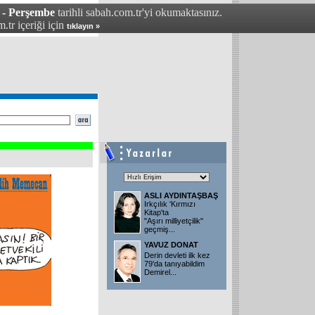
 - Perşembe
tarihli sabah.com.tr'yi okumaktasınız.
.tr içeriği için
tıklayın »
ASLI AYDINTAŞBAŞ
Irkçılık 'Kırmızı
Kitap'ta
"Aşırı milliyetçilik"
geçmiş...
YAVUZ DONAT
Derin devleti ilk kez
79'da tanıyabildim
Demirel...