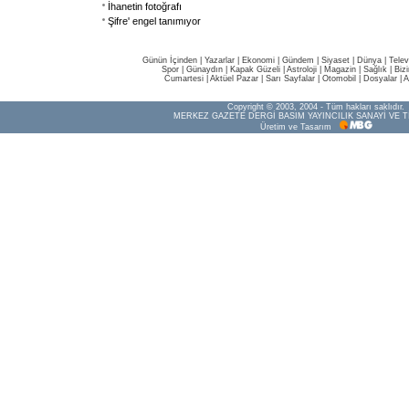
İhanetin fotoğrafı
Şifre' engel tanımıyor
Günün İçinden
|
Yazarlar
|
Ekonomi
|
Gündem
|
Siyaset
|
Dünya |
Telev
Spor
|
Günaydın
|
Kapak Güzeli
|
Astroloji
|
Magazin
|
Sağlık
|
Biz
Cumartesi
|
Aktüel Pazar
|
Sarı Sayfalar
|
Otomobil
|
Dosyalar
|
A
Copyright © 2003, 2004 - Tüm hakları saklıdır.
MERKEZ GAZETE DERGİ BASIM YAYINCILIK SANAYİ VE T
Üretim ve Tasarım