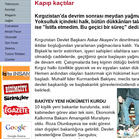
Kapıp kaçtılar
Televizyon
Astroloji
Kırgızistan'da devrim sonrası meydan yağmac
Magazin
Yoksulluk içindeki halk, bütün dükkânları tal
Sağlık
Cumartesi
ise "İstifa etmedim. Bu geçici bir süreç" dedi
Aktüel Pazar
Otomobil
Kırgızistan Devlet Başkanı Askar Akayev'in devrilmesi
İşte İnsan
iktidar boşluğundan yararlanan yağmacılara kaldı. Y
Sinema
Bişkek'te terör estirirken, işyeri sahipleri silahlara sarıl
Turizm Rehberi
olmadığı caddelerde, geçtğimiz gece başlayan yağma
Çizerler
de devam etti. Çatışmalarda beş kişinin öldüğü belirtil
Kırgız halkı özellikle giyecek ve ev eşyaları satan dükk
Hemen ardından olayları bastırmak için hükümet kur
başladı. Muhalif lider Kurmanbek Bakiyev, meclis tar
devlet başkanlığı ve başbakanlık görevlerini
üstlendi 
belirledi.
BAKİYEV YENİ HÜKÜMETİ KURDU
10 kişilik yeni bakanlar kurulunda, eski
kabineden görev alan tek isim, Ekonomik
Kalkınma Bakanı Amangeldi Muraliyev
oldu. Roza Otunbayeva ise eski görevi
olan dışişleri bakanlığına getirildi. Devlet
sekreterliğine Dastan Sarıgulov,
Google Arama