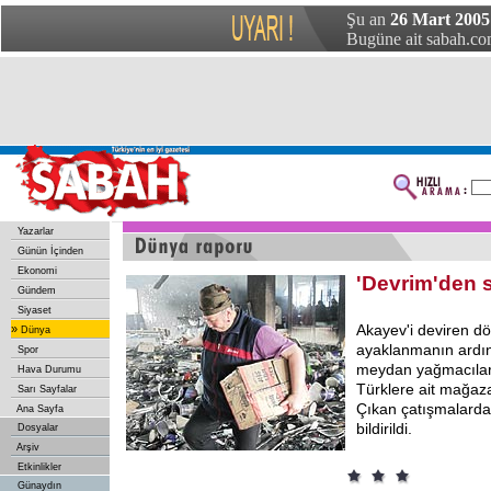
Şu an
26 Mart 2005
Bugüne ait sabah.com
Yazarlar
Günün İçinden
Ekonomi
'Devrim'den 
Gündem
Siyaset
Akayev'i deviren dör
»
Dünya
ayaklanmanın ardın
Spor
meydan yağmacılara
Hava Durumu
Türklere ait mağazal
Sarı Sayfalar
Çıkan çatışmalarda 
Ana Sayfa
bildirildi.
Dosyalar
Arşiv
Etkinlikler
Günaydın