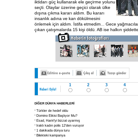
iktidarı güç kullanarak ele geçirme yolunu
seçti. Olaylar üzerine geçici olarak ülke
dışına çıkma kararı aldım. Bu kararı
insanlık adına ve kan dökülmesini
önlemek için aldım. İstifa etmedim... Gece yağmacılar
çıkan çatışmalarda 15 kişi öldü. AB ise halkın şiddett
1
2
3
4
DİĞER DÜNYA HABERLERİ
Türkler de hedef oldu
Domino Etkisi Başlıyor Mu?
Esad, Hariri'yi bizzat uyarmış
Iraklı kadın polis 12'den vuruyor
1 dakikada dünya turu
Bilekteki kampanya