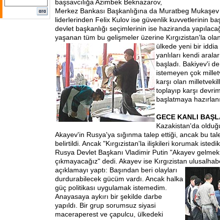
başsavcılığa Azimbek Beknazarov,
Merkez Bankası Başkanlığına da Muratbeg Mukaşev 
liderlerinden Felix Kulov ise güvenlik kuvvetlerinin baş
devlet başkanlığı seçimlerinin ise haziranda yapılacağ
yaşanan tüm bu gelişmeler üzerine Kırgızistan'la olan
ülkede yeni bir iddia
yanlıları kendi aral
başladı. Bakiyev'i d
istemeyen çok milletv
karşı olan milletvekil
toplayıp karşı devri
başlatmaya hazırlanı
GECE KANLI BAŞLA
Kazakistan'da olduğu
Akayev'in Rusya'ya sığınma talep ettiği, ancak bu tale
belirtildi. Ancak "Kırgızistan'la ilişkileri korumak istedi
Rusya Devlet Başkanı Vladimir Putin "Akayev gelmek 
çıkmayacağız" dedi. Akayev ise Kırgızistan ulusal
hab
açıklamayı yaptı: Başından beri olayları
durdurabilecek gücüm vardı. Ancak halka
güç politikası uygulamak istemedim.
Anayasaya aykırı bir şekilde darbe
yapıldı. Bir grup sorumsuz siyasi
maceraperest ve çapulcu, ülkedeki