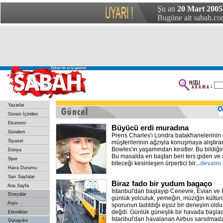
Şu an
20 Mart 2005
Bugüne ait sabah.com
Yazarlar
Günün İçinden
Ekonomi
Büyücü erdi muradına
Gündem
Prens Charles'ı Londra batakhanelerinin 
Siyaset
müşterilerinin ağzıyla konuşmaya alıştır
Bowles'ın yaşamından kesitler. Bu bildiği
Dünya
Bu masalda en baştan beri ters giden ve a
Spor
biteceği kesinleşen ürpertici bir
...devamı
Hava Durumu
Sarı Sayfalar
Biraz fado bir yudum bagaço
Ana Sayfa
İstanbul'dan başlayıp Cenevre, Evian ve 
Dosyalar
günlük yolculuk, yemeğin, müziğin kültür
Arşiv
sporunun tadıldığı eşsiz bir deneyim ol
değdi. Günlük güneşlik bir havada başla
Etkinlikler
İstanbul'dan havalanan Airbus sarsılmad
Günaydın