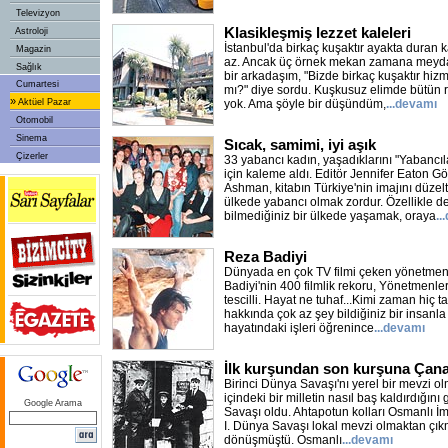
Televizyon
Klasikleşmiş lezzet kaleleri
Astroloji
İstanbul'da birkaç kuşaktır ayakta duran ka
Magazin
az. Ancak üç örnek mekan zamana meyda
Sağlık
bir arkadaşım, "Bizde birkaç kuşaktır hizm
Cumartesi
mı?" diye sordu. Kuşkusuz elimde bütün r
»
Aktüel Pazar
yok. Ama şöyle bir düşündüm,
...devamı
Otomobil
Sinema
Sıcak, samimi, iyi aşık
Çizerler
33 yabancı kadın, yaşadıklarını "Yabanc
için kaleme aldı. Editör Jennifer Eaton 
Ashman, kitabın Türkiye'nin imajını düzel
ülkede yabancı olmak zordur. Özellikle de 
bilmediğiniz bir ülkede yaşamak, oraya
..
Reza Badiyi
Dünyada en çok TV filmi çeken yönetmen o.
Badiyi'nin 400 filmlik rekoru, Yönetmenler 
tescilli. Hayat ne tuhaf...Kimi zaman hiç 
hakkında çok az şey bildiğiniz bir insanla
hayatındaki işleri öğrenince
...devamı
İlk kurşundan son kurşuna Çan
Birinci Dünya Savaşı'nı yerel bir mevzi o
içindeki bir milletin nasıl baş kaldırdığı
Google Arama
Savaşı oldu. Ahtapotun kolları Osmanlı İm
I. Dünya Savaşı lokal mevzi olmaktan çı
dönüşmüştü. Osmanlı
...devamı