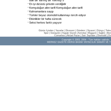
Bak Bir Varmış Bir Yokmuş-3
En iyi dizüstü şirketin verdiğidir
Komşuluğun altın tarifi Komşuluğun altın tarifi
Kahramanlara saygı
Türkler beyaz otomobil kullanmayı tercih ediyor
Etkinlikler bir hafta sürecek
Seksi herkes farklı yaşıyor
Günün İçinden
|
Yazarlar
|
Ekonomi
|
Gündem
|
Siyaset
|
Dünya |
Telev
Spor
|
Günaydın
|
Kapak Güzeli
|
Astroloji
|
Magazin
|
Sağlık
|
Biz
Cumartesi
|
Aktüel Pazar
|
Sarı Sayfalar
|
Otomobil
|
Do
Copyright © 2003, 2004 - Tüm hakları saklıdır.
MERKEZ GAZETE DERGİ BASIM YAYINCILIK SANAYİ VE T