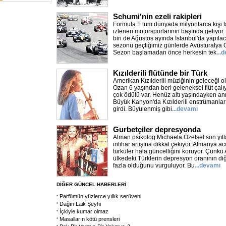
Schumi'nin ezeli rakipleri
Formula 1 tüm dünyada milyonlarca kişi 
izlenen motorsporlarının başında geliyor.
biri de Ağustos ayında İstanbul'da yapıl
sezonu geçtiğimiz günlerde Avusturalya Gr
Sezon başlamadan önce herkesin tek
...
Kızılderili flütünde bir Türk
Amerikan Kızılderili müziğinin geleceği 
Ozan 6 yaşından beri geleneksel flüt çalıy
çok ödülü var. Henüz altı yaşındayken ann
Büyük Kanyon'da Kızılderili enstrümanları
girdi. Büyülenmiş gibi
...devamı
Gurbetçiler depresyonda
Alman psikolog Michaela Özelsel son yıll
intihar artışına dikkat çekiyor. Almanya a
türküler hala güncelliğini koruyor. Çünkü
ülkedeki Türklerin depresyon oranının di
fazla olduğunu vurguluyor. Bu
...devamı
DİĞER GÜNCEL HABERLERİ
Parfümün yüzlerce yıllık serüveni
Dağın Laik Şeyhi
İçkiyle kumar olmaz
Masalların kötü prensleri