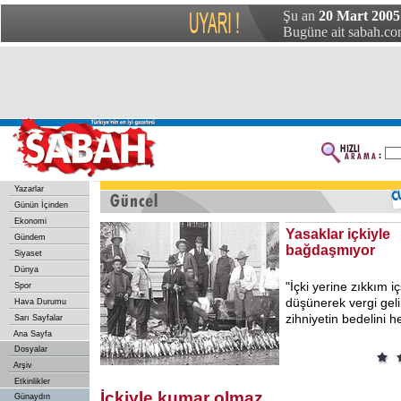
Şu an
20 Mart 2005
Bugüne ait sabah.com
Yazarlar
Günün İçinden
Ekonomi
Yasaklar içkiyle
Gündem
bağdaşmıyor
Siyaset
Dünya
"İçki yerine zıkkım iç
Spor
düşünerek vergi gelir
Hava Durumu
zihniyetin bedelini 
Sarı Sayfalar
Ana Sayfa
Dosyalar
Arşiv
Etkinlikler
İçkiyle kumar olmaz
Günaydın