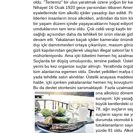
oldu. "Tertemiz" bir ulus yaratmak üzere yoğun bir 
Nihayet 16 Ocak 1920 gece yarısından itibaren Amer
eyaletlerinde tüm alkollü içkiler yasadışı ilan edildi. P
liderleri insanların önce alkolden, ardından da tüm k
bir yaşam düzeni içinde yaşayacaklarını hayal ediyor
umduklarının tam tersi oldu. Çok ciddi vergi kaybı bir
sağlığı açısından daha da tehlikeli bir ürün olarak giz
devam etti. Yakalanan kaçak içkiler kameralar önünde
dışı içki damıtımevleri ortaya çıkarılıyor, masum gör
gizli kapılarından geçilerek ulaşılan illegal saloon'lar 
mühürleniyordu. Ama içki tüketimi hemen hiç azalma
Suçlarda bir düşüş umuluyordu, tersine patladı. Üsteli
yerini bu kez organize suçlar almıştı. Yeraltında örg
tüm alanlarına egemen oldu. Devlet yetkilileri mafya 
yada tehditle satın alındılar. Üstelik anayasa maddes
halde, içki içerken yakalananlar hemen hiç kovuştu
Bu da devlet otoritesini sarsmaktaydı. Fazla uzatmad
ona alkolsüz dönem
sunayım: İçki yasağ
büyük kentlerdeki c
78, ağır suçların sa
suçların sayısı ise y
durumda otomobil kul
tutuklananların sayı
yüzde 81 oldu. Alkol