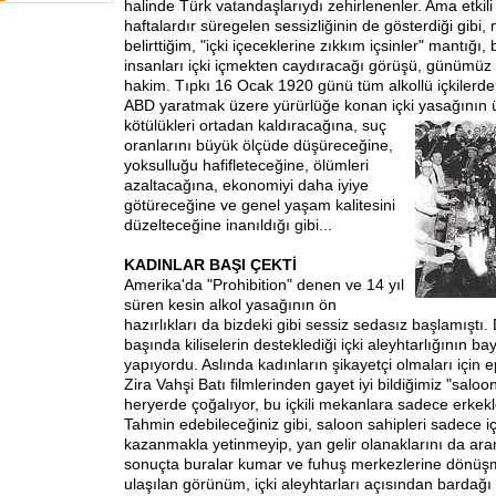
halinde Türk vatandaşlarıydı zehirlenenler. Ama etkili 
haftalardır süregelen sessizliğinin de gösterdiği gibi
belirttiğim, "içki içeceklerine zıkkım içsinler" mantığı, 
insanları içki içmekten caydıracağı görüşü, günümüz
hakim. Tıpkı 16 Ocak 1920 günü tüm alkollü içkilerden
ABD yaratmak üzere yürürlüğe konan içki yasağının 
kötülükleri ortadan kaldıracağına, suç
oranlarını büyük ölçüde düşüreceğine,
yoksulluğu hafifleteceğine, ölümleri
azaltacağına, ekonomiyi daha iyiye
götüreceğine ve genel yaşam kalitesini
düzelteceğine inanıldığı gibi...
KADINLAR BAŞI ÇEKTİ
Amerika'da "Prohibition" denen ve 14 yıl
süren kesin alkol yasağının ön
hazırlıkları da bizdeki gibi sessiz sedasız başlamıştı.
başında kiliselerin desteklediği içki aleyhtarlığının ba
yapıyordu. Aslında kadınların şikayetçi olmaları için
Zira Vahşi Batı filmlerinden gayet iyi bildiğimiz "salo
heryerde çoğalıyor, bu içkili mekanlara sadece erkek
Tahmin edebileceğiniz gibi, saloon sahipleri sadece i
kazanmakla yetinmeyip, yan gelir olanaklarını da ar
sonuçta buralar kumar ve fuhuş merkezlerine dönüş
ulaşılan görünüm, içki aleyhtarları açısından bardağı