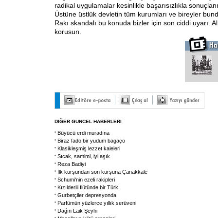
radikal uygulamalar kesinlikle başarısızlıkla sonuç
Üstüne üstlük devletin tüm kurumları ve bireyler bund
Rakı skandalı bu konuda bizler için son ciddi uyarı. A
korusun.
DİĞER GÜNCEL HABERLERİ
Büyücü erdi muradına
Biraz fado bir yudum bagaço
Klasikleşmiş lezzet kaleleri
Sıcak, samimi, iyi aşık
Reza Badiyi
İlk kurşundan son kurşuna Çanakkale
Schumi'nin ezeli rakipleri
Kızılderili flütünde bir Türk
Gurbetçiler depresyonda
Parfümün yüzlerce yıllık serüveni
Dağın Laik Şeyhi