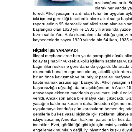
azalacağına arttı. 
olarak her yanda y
türedi. Alkol yasağının ardından tuhaf bir uygulamayl
içki içmesi gerektiği tescil edilenlere alkol satışı başla
raporu edinip 95 derecelik saf alkol satın alanların s
başlangıcı olan 1923 yılı ile 1931 yılı arasında yüzde 
bizim sahte Yeni Rakı skandalımızda olduğu gibi, zehi
kaybedenlerin sayısı 1920 yılında bin 64 iken, 1935'te
HİÇBİR İŞE YARAMADI
İllegal meyhanelerde bira ya da şarap gibi düşük alkol
kolay taşınabilir yüksek alkollü içkilerin satılması yüz
bağımlıları eskisine göre daha da çoğaldı. Bu arada
ekonomik bunalım egemen olmuş, alkollü içkilerden al
bir an önce kavuşmak ve bu büyük paraları mafyaya 
kaptırmamak arzusu ağır basıyordu. Alkol yasağının 
başarısızlığa uğradığı da anlaşıldığından, 5 Aralık 19
anayasaya eklenen maddenin çıkarılması kabul edil
verildi. Ancak son anda bile mafya kârlı çıkacaktı. Gizl
yasağını kaldırma kararını daha önceden öğrenen ma
uygulamaya konduğu gün karasuların hemen dışında b
gemilerle bu kez yasal biçimde içki stoklarını ülkeye 
içkiye susamış Amerikan halkının parasını bir kez da
indirdiler. Evet, görüldüğü gibi içki içilmesini yasaklar
engellemek mümkün değil. İyi niyetinden kuşku duyu