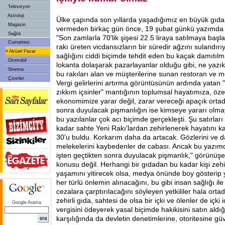
Televizyon
Astroloji
Ülke çapında son yıllarda yaşadığımız en büyük gıda 
Magazin
vermeden birkaç gün önce, 19 şubat günkü yazımda 
Sağlık
"Son zamlarla 70'lik şişesi 22.5 liraya satılmaya baş
Cumartesi
rakı üreten vicdansızların bir süredir ağzını sulandır
»
Aktüel Pazar
sağlığını ciddi biçimde tehdit eden bu kaçak damıtılmı
Otomobil
lokanta dolaşarak pazarlayanlar olduğu gibi, ne yazı
Sinema
bu rakıları alan ve müşterilerine sunan restoran ve 
Çizerler
Vergi gelirlerini artırma görüntüsünün ardında yatan "
zıkkım içsinler" mantığının toplumsal hayatımıza, öz
ekonomimize yarar değil, zarar vereceği apaçık ortada
sonra duyulacak pişmanlığın ise kimseye yararı olmay
bu yazılanlar çok acı biçimde gerçekleşti. Şu satırla
kadar sahte Yeni Rakı'lardan zehirlenerek hayatını k
30'u buldu. Korkarım daha da artacak. Gözlerini ve
melekelerini kaybedenler de cabası. Ancak bu yazımda 
işten geçtikten sonra duyulacak pişmanlık," görünüş
konusu değil. Herhangi bir gıdadan bu kadar kişi zeh
yaşamını yitirecek olsa, medya önünde boy gösterip
her türlü önlemin alınacağını, bu gibi insan sağlığı il
cezalara çarptırılacağını söyleyen yetkililer hala ort
zehirli gıda, sahtesi de olsa bir içki ve ölenler de içki 
Google Arama
vergisini ödeyerek yasal biçimde hakikisini satın ald
karşılığında da devletin denetimlerine, otoritesine g