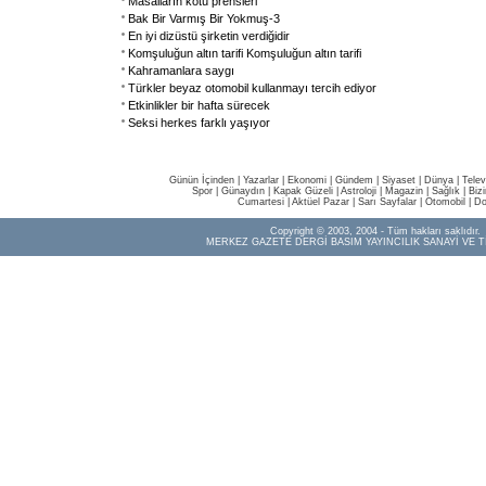
Masalların kötü prensleri
Bak Bir Varmış Bir Yokmuş-3
En iyi dizüstü şirketin verdiğidir
Komşuluğun altın tarifi Komşuluğun altın tarifi
Kahramanlara saygı
Türkler beyaz otomobil kullanmayı tercih ediyor
Etkinlikler bir hafta sürecek
Seksi herkes farklı yaşıyor
Günün İçinden
|
Yazarlar
|
Ekonomi
|
Gündem
|
Siyaset
|
Dünya |
Telev
Spor
|
Günaydın
|
Kapak Güzeli
|
Astroloji
|
Magazin
|
Sağlık
|
Biz
Cumartesi
|
Aktüel Pazar
|
Sarı Sayfalar
|
Otomobil
|
Do
Copyright © 2003, 2004 - Tüm hakları saklıdır.
MERKEZ GAZETE DERGİ BASIM YAYINCILIK SANAYİ VE T