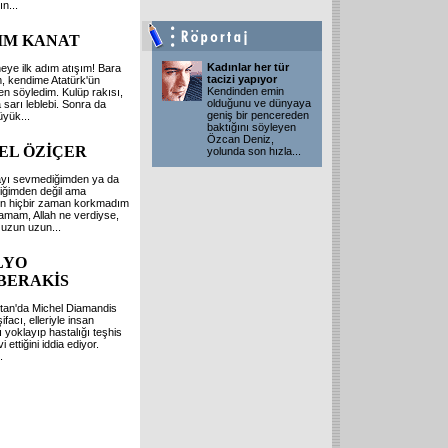
rın
...
IM KANAT
Kadınlar her tür
ye ilk adım atışım! Bara
tacizi yapıyor
, kendime Atatürk'ün
Kendinden emin
en söyledim. Kulüp rakısı,
olduğunu ve dünyaya
 sarı leblebi. Sonra da
geniş bir pencereden
üyük
...
baktığını söyleyen
Özcan Deniz,
EL ÖZİÇER
yolunda son hızla
...
yı sevmediğimden ya da
iğimden değil ama
n hiçbir zaman korkmadım
Tamam, Allah ne verdiyse,
h uzun uzun
...
LYO
BERAKİS
tan'da Michel Diamandis
şifacı, elleriyle insan
 yoklayıp hastalığı teşhis
i ettiğini iddia ediyor.
.