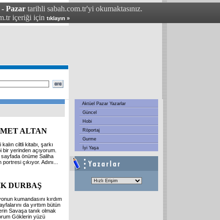
 - Pazar
tarihli sabah.com.tr'yi okumaktasınız.
.tr içeriği için
tıklayın »
Aktüel Pazar Yazarlar
Güncel
Hobi
MET ALTAN
Röportaj
Gurme
kalın ciltli kitabı, şarkı
İyi Yaşa
bi bir yerinden açıyorum.
 sayfada önüme Saliha
n portresi çıkıyor. Adını
...
İK DURBAŞ
yonun kumandasını kırdım
sayfalarını da yırttım bütün
erin Savaşa tanık olmak
orum Göklerin yüzü