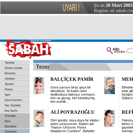
Şu an
20 Mart 2005
Bugüne ait sabah.com
Yazarlar
Günün İçinden
Ekonomi
BALÇİÇEK PAMİR
MEH
Gündem
Siyaset
Gece yarısını biraz geçe bir
Elimdeki 
Dünya
taksideyiz. İki kadın nasıl
tutar gi
dedikoduya dalmışız sormayın.
Açtığım
Spor
Kim ne giymiş, kim kiminleymiş,
Sultan'ı
Hava Durumu
kim estetik
...
Sarı Sayfalar
Ana Sayfa
ALİ POYRAZOĞLU
REF
Dosyalar
Dört gündür, doya doya bir kitabın
Televiz
Arşiv
tadını çıkarıyorum. Kitabın adı
birinci 
Etkinlikler
"Hatıra-i Uhuvvet: Portre
gazetel
Kitaplarının Cazibesi". Bahattin
istemiy
Günaydın