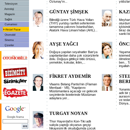
Öztunay'ın
...
yıldızla
Televizyon
Astroloji
GÜNTAY ŞİMŞEK
KAZ
Magazin
Sağlık
Bilindiği üzere Türk Hava Yolları
Meyhane
(THY) yurtdışı tarifeli seferlerinin
oturdum
Cumartesi
tamamına yakınını İstanbul'dan,
içkisind
»
Aktüel Pazar
Atatürk Hava Limanı'ndan (AHL)
...
biraz da
sanki b
Otomobil
Sinema
AYŞE YAĞCI
ÖNC
Çizerler
Doğuya yapılan seyahatler Batı'ya
Yaşama
yapılanlardan daha çok sürprizlerle
istemed
dolu. Doğuya gittikçe bitki örtüsü,
ölmekte
yemekler, kokular, iklim,
...
ben... 
inşalla
FİKRET AYDEMİR
STE
BER
Vlaams Belang Partisi'nin (Flaman
Menfaati - VB), "Kapılarını
Yunanis
Müslümanlara açacağı ve gelecek
adlı bir 
seçimlerde listelerinde Müslüman
aurasını
adaylara yer
...
ve tedav
Dünya
..
TURGAY NOYAN
Google Arama
Thor Hayerdal'ın Kon-Tiki adlı
salıyla yaptığı okyanus geçişi
hikayesini ilk okuduğumda çocuk