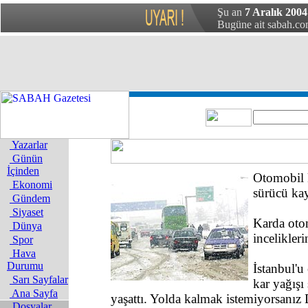
Şu an
7 Aralık 2004 
Bugüne ait sabah.com
Yazarlar
Günün
İçinden
Otomobil 
Ekonomi
sürücü kay
Gündem
Siyaset
Karda oto
Dünya
incelikleri
Spor
Hava
Durumu
İstanbul'u
Sarı Sayfalar
kar yağışı
Ana Sayfa
yaşattı. Yolda kalmak istemiyorsanız
Dosyalar