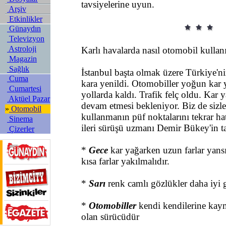
tavsiyelerine uyun.
Arşiv
Etkinlikler
Günaydın
Televizyon
Astroloji
Karlı havalarda nasıl otomobil kullanı
Magazin
Sağlık
İstanbul başta olmak üzere Türkiye'ni
Cuma
kara yenildi. Otomobiller yoğun kar 
Cumartesi
yollarda kaldı. Trafik felç oldu. Kar 
Aktüel Pazar
devam etmesi bekleniyor. Biz de sizl
»
Otomobil
kullanmanın püf noktalarını tekrar hat
Sinema
ileri sürüşü uzmanı Demir Bükey'in ta
Çizerler
*
Gece
kar yağarken uzun farlar yan
kısa farlar yakılmalıdır.
*
Sarı
renk camlı gözlükler daha iyi g
*
Otomobiller
kendi kendilerine ka
olan sürücüdür