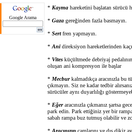
*
Kayma
hareketini başlatan sürücü h
Google Arama
*
Gaza
gereğinden fazla basmayın.
*
Sert
fren yapmayın.
*
Ani
direksiyon hareketlerinden kaç
*
Vites
küçültmede debriyaj pedalının 
oluşan ani kompresyon ile başlar
*
Mecbur
kalmadıkça aracınızla bu tü
çıkmayın. Siz ne kadar tedbir alırsanı
sürücüler aynı duyarlılığı göstermeyeb
*
Eğer
aracınızla çıkmanız şartsa ge
park edin. Park ettiğiniz yer bir ramp
sabah rampa buz tutmuş olabilir ve zo
*
Aracınızın
camlarını ve dış dikiz a