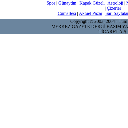
Spor
|
Günaydın
|
Kapak Güzeli
|
Astroloji
|
|
Çizerler
Cumartesi
|
Aktüel Pazar
|
Sarı Sayfala
Copyright © 2003, 2004 - Tüm ha
MERKEZ GAZETE DERGİ BASIM YA
TİCARET A.Ş.