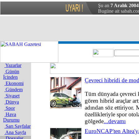
Şu an
7 Aralık 2004 
Bugüne ait sabah.com
Yazarlar
Günün
İçinden
Çevreci hibridi de modi
Ekonomi
Gündem
Tüm dünyada çevreci k
Siyaset
gören hibrid araçlar ar
Dünya
adından söz ettiriyor. 
Spor
özellikleriyle spor otola
Hava
Durumu
gölgede
...devamı
Sarı Sayfalar
EuroNCAP'ten Altea'ya
Ana Sayfa
Dosyalar