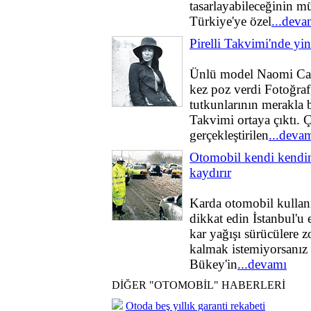
tasarlayabileceğinin m
Türkiye'ye özel
...deva
Pirelli Takvimi'nde yin
Ünlü model Naomi Ca
kez poz verdi Fotoğra
tutkunlarının merakla b
Takvimi ortaya çıktı. 
gerçekleştirilen
...deva
Otomobil kendi kendi
kaydırır
Karda otomobil kullan
dikkat edin İstanbul'u 
kar yağışı sürücülere zo
kalmak istemiyorsanız
Bükey'in
...devamı
DİĞER "OTOMOBİL" HABERLERİ
Otoda beş yıllık garanti rekabeti