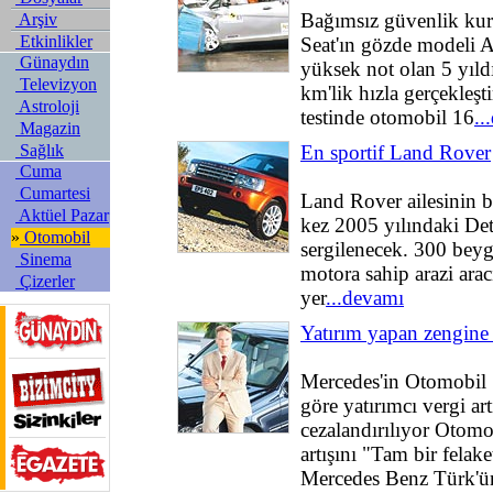
Bağımsız güvenlik ku
Arşiv
Etkinlikler
Seat'ın gözde modeli Al
Günaydın
yüksek not olan 5 yıldı
Televizyon
km'lik hızla gerçekleş
Astroloji
testinde otomobil 16
..
Magazin
Sağlık
En sportif Land Rover
Cuma
Cumartesi
Land Rover ailesinin b
Aktüel Pazar
kez 2005 yılındaki De
»
Otomobil
sergilenecek. 300 beygi
Sinema
motora sahip arazi arac
Çizerler
yer
...devamı
Yatırım yapan zengine 
Mercedes'in Otomobil 
göre yatırımcı vergi art
cezalandırılıyor Otomo
artışını "Tam bir fela
Mercedes Benz Türk'ü