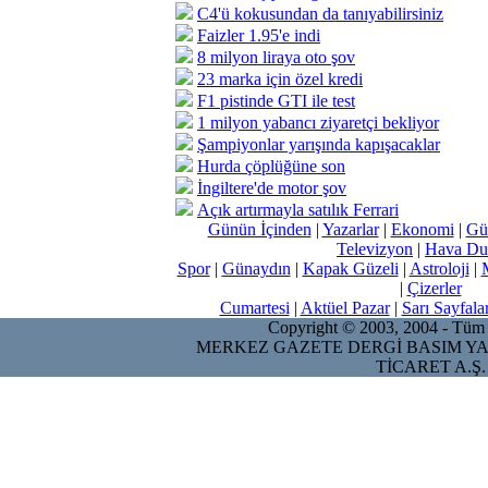
C4'ü kokusundan da tanıyabilirsiniz
Faizler 1.95'e indi
8 milyon liraya oto şov
23 marka için özel kredi
F1 pistinde GTI ile test
1 milyon yabancı ziyaretçi bekliyor
Şampiyonlar yarışında kapışacaklar
Hurda çöplüğüne son
İngiltere'de motor şov
Açık artırmayla satılık Ferrari
Günün İçinden
|
Yazarlar
|
Ekonomi
|
Gü
Televizyon
|
Hava Du
Spor
|
Günaydın
|
Kapak Güzeli
|
Astroloji
|
|
Çizerler
Cumartesi
|
Aktüel Pazar
|
Sarı Sayfala
Copyright © 2003, 2004 - Tüm ha
MERKEZ GAZETE DERGİ BASIM YA
TİCARET A.Ş.