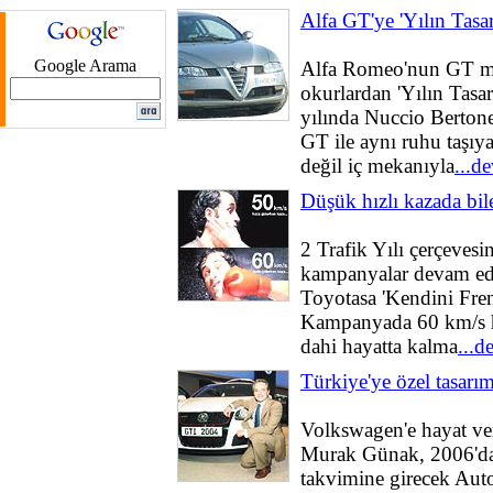
Alfa GT'ye 'Yılın Tasa
Google Arama
Alfa Romeo'nun GT mo
okurlardan 'Yılın Tasa
yılında Nuccio Bertone
GT ile aynı ruhu taşıya
değil iç mekanıyla
...d
Düşük hızlı kazada bil
2 Trafik Yılı çerçevesi
kampanyalar devam edi
Toyotasa 'Kendini Frenl
Kampanyada 60 km/s hı
dahi hayatta kalma
...d
Türkiye'ye özel tasarı
Volkswagen'e hayat ve
Murak Günak, 2006'da 
takvimine girecek Auto