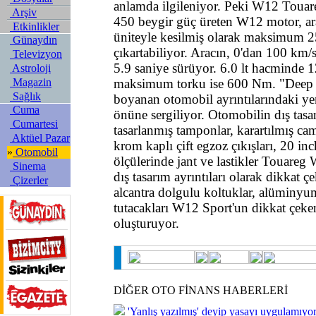
anlamda ilgileniyor. Peki W12 Touareg
Arşiv
450 beygir güç üreten W12 motor, ara
Etkinlikler
üniteyle kesilmiş olarak maksimum 2
Günaydın
çıkartabiliyor. Aracın, 0'dan 100 km/
Televizyon
5.9 saniye sürüyor. 6.0 lt hacminde 1
Astroloji
Magazin
maksimum torku ise 600 Nm. "Deep 
Sağlık
boyanan otomobil ayrıntılarındaki yen
Cuma
önüne sergiliyor. Otomobilin dış tas
Cumartesi
tasarlanmış tamponlar, karartılmış caml
Aktüel Pazar
krom kaplı çift egzoz çıkışları, 20 i
»
Otomobil
ölçülerinde jant ve lastikler Touareg
Sinema
dış tasarım ayrıntıları olarak dikkat ç
Çizerler
alcantra dolgulu koltuklar, alüminyu
tutacakları W12 Sport'un dikkat çeken 
oluşturuyor.
DİĞER OTO FİNANS HABERLERİ
'Yanlış yazılmış' deyip yasayı uygulamıyor