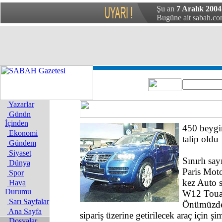
Şu an
7 Aralık 2004 
Bugüne ait sabah.com
Yazarlar
Günün
İçinden
450 beygir
Ekonomi
talip oldu
Gündem
Siyaset
Sınırlı say
Dünya
Paris Mot
Spor
kez Auto 
Hava
Durumu
W12 Touar
Sarı Sayfalar
Önümüzdek
Ana Sayfa
sipariş üzerine getirilecek araç için ş
Dosyalar