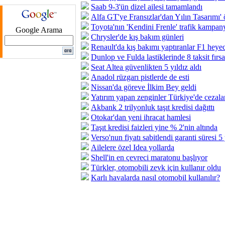
Saab 9-3'ün dizel ailesi tamamlandı
Alfa GT'ye Fransızlar'dan Yılın Tasarımı' 
Toyota'nın 'Kendini Frenle' trafik kampanya
Google Arama
Chrysler'de kış bakım günleri
Renault'da kış bakımı yaptıranlar F1 heye
Dunlop ve Fulda lastiklerinde 8 taksit fırsa
Seat Altea güvenlikten 5 yıldız aldı
Anadol rüzgarı pistlerde de esti
Nissan'da göreve İlkim Bey geldi
Yatırım yapan zenginler Türkiye'de cezalan
Akbank 2 trilyonluk taşıt kredisi dağıttı
Otokar'dan yeni ihracat hamlesi
Taşıt kredisi faizleri yine % 2'nin altında
Verso'nun fiyatı sabitlendi garanti süresi 5
Ailelere özel Idea yollarda
Shell'in en çevreci maratonu başlıyor
Türkler, otomobili zevk için kullanır oldu
Karlı havalarda nasıl otomobil kullanılır?