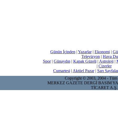
Günün İçinden
|
Yazarlar
|
Ekonomi
|
Gü
Televizyon
|
Hava Du
Spor
|
Günaydın
|
Kapak Güzeli
|
Astroloji
|
|
Çizerler
Cumartesi
|
Aktüel Pazar
|
Sarı Sayfala
Copyright © 2003, 2004 - Tüm ha
MERKEZ GAZETE DERGİ BASIM YA
TİCARET A.Ş.