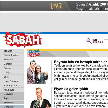
Şu an
7 Aralık 2004 
Bugüne ait sabah.com
Yazarlar
Günün İçinden
Ekonomi
Bayram için en hesaplı adresler
Gündem
Yediden yetmişe herkes bayram telaşı için
Siyaset
çıkmadan önce önerilerimize kulak verin.
alışverişi yapmak hayal değil. Ucuz alışv
Dünya
Mahmutpaşa ile İzmir ve Ankara'daki bi
Spor
yetişkinler hem de çocuklar için pek çok al
Hava Durumu
Sarı Sayfalar
Fiyonkla gelen şıklık
Ana Sayfa
Bu sezon tasarımcılar modada bir konuda 
Dosyalar
sokağa çıkmayın! Elbiselerden çantalara
Arşiv
tokalara kadar her yerde bu sevimli, kadın
trendin en güzel tarafı da gardırobunuzd
Etkinlikler
kıyafetlere bile yepyeni bir hava katacak
.
Günaydın