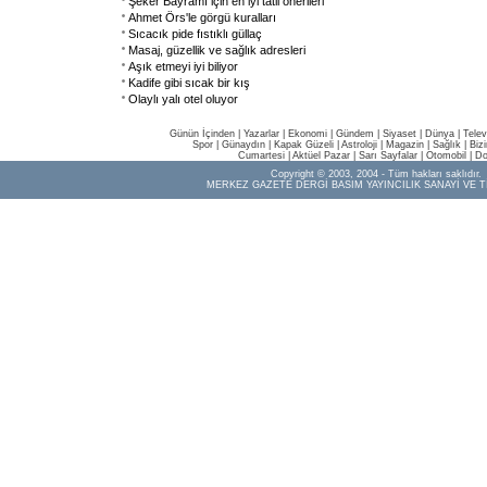
Şeker Bayramı için en iyi tatil önerileri
Ahmet Örs'le görgü kuralları
Sıcacık pide fıstıklı güllaç
Masaj, güzellik ve sağlık adresleri
Aşık etmeyi iyi biliyor
Kadife gibi sıcak bir kış
Olaylı yalı otel oluyor
Günün İçinden
|
Yazarlar
|
Ekonomi
|
Gündem
|
Siyaset
|
Dünya |
Telev
Spor
|
Günaydın
|
Kapak Güzeli
|
Astroloji
|
Magazin
|
Sağlık
|
Biz
Cumartesi
|
Aktüel Pazar
|
Sarı Sayfalar
|
Otomobil
|
Do
Copyright © 2003, 2004 - Tüm hakları saklıdır.
MERKEZ GAZETE DERGİ BASIM YAYINCILIK SANAYİ VE T