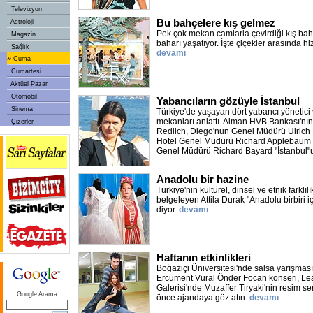
Televizyon
Bu bahçelere kış gelmez
Astroloji
Pek çok mekan camlarla çevirdiği kış ba
Magazin
baharı yaşatıyor. İşte çiçekler arasında hi
Sağlık
devamı
»
Cuma
Cumartesi
Aktüel Pazar
Otomobil
Yabancıların gözüyle İstanbul
Sinema
Türkiye'de yaşayan dört yabancı yönetici
mekanları anlattı. Alman HVB Bankası'nın
Çizerler
Redlich, Diego'nun Genel Müdürü Ulrich
Hotel Genel Müdürü Richard Applebaum 
Genel Müdürü Richard Bayard "İstanbul"u
Anadolu bir hazine
Türkiye'nin kültürel, dinsel ve etnik farklılı
belgeleyen Attila Durak "Anadolu birbiri i
diyor.
devamı
Haftanın etkinlikleri
Boğaziçi Üniversitesi'nde salsa yarışmas
Ercüment Vural Önder Focan konseri, L
Galerisi'nde Muzaffer Tiryaki'nin resim se
Google Arama
önce ajandaya göz atın.
devamı