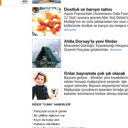
Dostluk ve barışın tatlısı
Aşure Fransa'daki Uluslararası Gıda Fuar
12 Tadı" arasına girerek Altın Sial Ödülü'
Mutfağı'nın en ünlü tatlılarından biri olan
kültüründe dostluk ve barışın da simgesi o
devamı
Atilla Dorsay'la yeni filmler
Motosiklet Günlüğü, Köpekbalığı Hikayesi,
Gizemli Parçalar gösterimde.
devamı
Onlar bayramda çok şık olacak
Bayram geliyor... Minikler yeni kıyafetleri
aileler hesaplı mağazaların peşinde. İşt
uygun adresler. Bayram alışverişinin hey
Mağazalar çocuklarını tepeden tırnağa g
babalar, torunlarına hediye almayı planl
DİĞER "CUMA" HABERLERİ
Pançoyla sıcacık günler
Bu çiftlikte eğlence var
Kışın da kulaç atın
Haftanın etkinlikleri