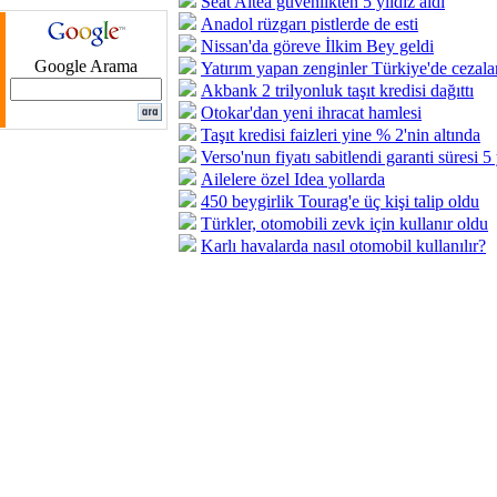
Seat Altea güvenlikten 5 yıldız aldı
Anadol rüzgarı pistlerde de esti
Nissan'da göreve İlkim Bey geldi
Google Arama
Yatırım yapan zenginler Türkiye'de cezalan
Akbank 2 trilyonluk taşıt kredisi dağıttı
Otokar'dan yeni ihracat hamlesi
Taşıt kredisi faizleri yine % 2'nin altında
Verso'nun fiyatı sabitlendi garanti süresi 5
Ailelere özel Idea yollarda
450 beygirlik Tourag'e üç kişi talip oldu
Türkler, otomobili zevk için kullanır oldu
Karlı havalarda nasıl otomobil kullanılır?