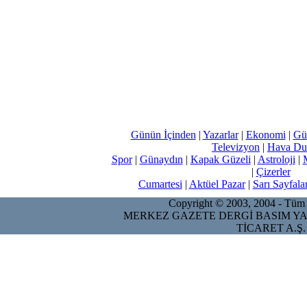
Günün İçinden
|
Yazarlar
|
Ekonomi
|
Gü
Televizyon
|
Hava Du
Spor
|
Günaydın
|
Kapak Güzeli
|
Astroloji
|
|
Çizerler
Cumartesi
|
Aktüel Pazar
|
Sarı Sayfala
Copyright © 2003, 2004 - Tüm ha
MERKEZ GAZETE DERGİ BASIM YA
TİCARET A.Ş.