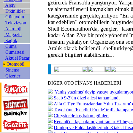
getirerek Fransa'da yarıştırıyor. Yarı
Arşiv
ve alternatif enerji kaynakları olmak ü
Etkinlikler
kategorisinde gerçekleştiriliyor. "En a
Günaydın
kat edebilen" otomobillerin bugünden
Televizyon
Shell Ecomarathon'da, gençler, "tasa
Astroloji
Magazin
kadar A'dan Z'ye bir proje yönetimi"n
Sağlık
fırsatını yakalıyor. Organizasyona so
Cuma
Aralık olarak belirlendi. shellturkiy
Cumartesi
gerekli bilgileri alabilirsiniz...
Aktüel Pazar
»
Otomobil
Sinema
Çizerler
DİĞER OTO FİNANS HABERLERİ
'Yanlış yazılmış' deyip yasayı uygulamıyor
Saab 9-3'ün dizel ailesi tamamlandı
Alfa GT'ye Fransızlar'dan Yılın Tasarımı' 
Toyota'nın 'Kendini Frenle' trafik kampanya
Chrysler'de kış bakım günleri
Renault'da kış bakımı yaptıranlar F1 heye
Dunlop ve Fulda lastiklerinde 8 taksit fırsa