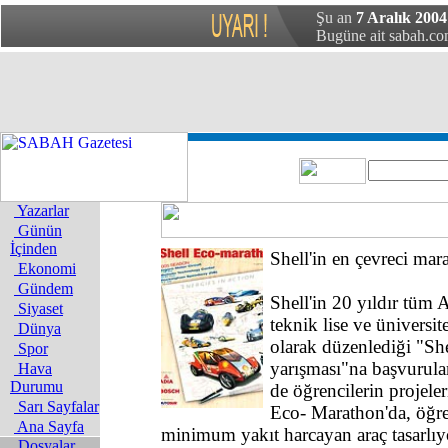
Şu an
7 Aralık 2004 
Bugüne ait sabah.com
Yazarlar
Günün
İçinden
Shell'in en çevreci mar
Ekonomi
Gündem
Shell'in 20 yıldır tüm 
Siyaset
teknik lise ve üniversit
Dünya
olarak düzenlediği "Sh
Spor
yarışması"na başvurula
Hava
Durumu
de öğrencilerin projeler
Sarı Sayfalar
Eco- Marathon'da, öğren
Ana Sayfa
minimum yakıt harcayan araç tasarlıy
Dosyalar