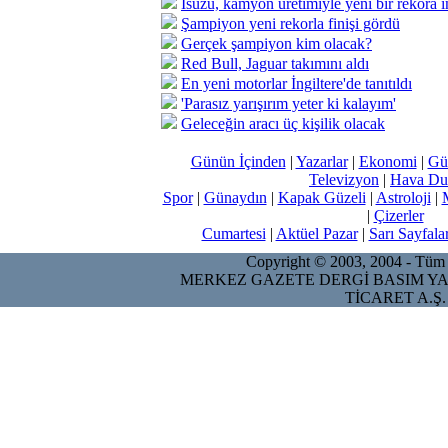
Isuzu, kamyon üretimiyle yeni bir rekora i
Şampiyon yeni rekorla finişi gördü
Gerçek şampiyon kim olacak?
Red Bull, Jaguar takımını aldı
En yeni motorlar İngiltere'de tanıtıldı
'Parasız yarışırım yeter ki kalayım'
Geleceğin aracı üç kişilik olacak
Günün İçinden
|
Yazarlar
|
Ekonomi
|
Gü
Televizyon
|
Hava Du
Spor
|
Günaydın
|
Kapak Güzeli
|
Astroloji
|
|
Çizerler
Cumartesi
|
Aktüel Pazar
|
Sarı Sayfala
Copyright © 2003, 2004 - Tüm ha
MERKEZ GAZETE DERGİ BASIM YA
TİCARET A.Ş.