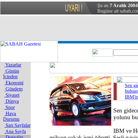
Şu an
7 Aralık 2004 
Bugüne ait sabah.com
Yazarlar
Günün
İçinden
Ekonomi
Sen gi
Gündem
bulsun
Siyaset
IBM'in
Dünya
Spor
Sen gidece
Hava
yolunu bu
Durumu
Sarı Sayfalar
IBM ve Ho
Ana Sayfa
milyon sokak ismi öğretti. Sesli navig
Dosyalar