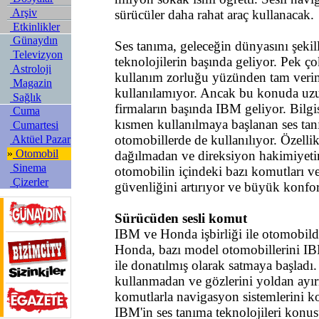
Arşiv
sürücüler daha rahat araç kullanacak.
Etkinlikler
Günaydın
Ses tanıma, geleceğin dünyasını şeki
Televizyon
teknolojilerin başında geliyor. Pek ço
Astroloji
kullanım zorluğu yüzünden tam verim
Magazin
kullanılamıyor. Ancak bu konuda uzun
Sağlık
firmaların başında IBM geliyor. Bilgi
Cuma
kısmen kullanılmaya başlanan ses tan
Cumartesi
otomobillerde de kullanılıyor. Özellik
Aktüel Pazar
»
Otomobil
dağılmadan ve direksiyon hakimiyet
Sinema
otomobilin içindeki bazı komutları ve
Çizerler
güvenliğini artırıyor ve büyük konfo
Sürücüden sesli komut
IBM ve Honda işbirliği ile otomobilde
Honda, bazı model otomobillerini IBM
ile donatılmış olarak satmaya başladı. 
kullanmadan ve gözlerini yoldan ayır
komutlarla navigasyon sistemlerini ko
IBM'in ses tanıma teknolojileri kon