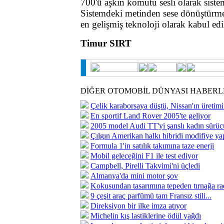
700'ü aşkın komutu sesli olarak siste
Sistemdeki metinden sese dönüştürme
en gelişmiş teknoloji olarak kabul edi
Timur SIRT
DİĞER OTOMOBİL DÜNYASI HABERL
Çelik karaborsaya düştü, Nissan'ın üretimi
En sportif Land Rover 2005'te geliyor
2005 model Audi TT'yi şanslı kadın sürüc
Çılgın Amerikan halkı hibridi modifiye ya
Formula 1'in satılık takımına taze enerji
Mobil geleceğini F1 ile test ediyor
Campbell, Pirelli Takvimi'ni üçledi
Almanya'da mini motor şov
Kokusundan tasarımına tepeden tırnağa ra
9 çeşit araç parfümü tam Fransız stili...
Direksiyon bir ilke imza atıyor
Michelin kış lastiklerine ödül yağdı