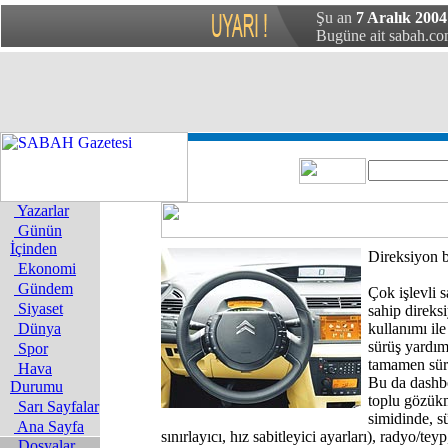
Şu an
7 Aralık 2004 
Bugüne ait sabah.com
Yazarlar
Günün
İçinden
Direksiyon b
Ekonomi
Gündem
Çok işlevli s
Siyaset
sahip direks
Dünya
kullanımı il
sürüş yardım
Spor
tamamen sür
Hava
Bu da dashb
Durumu
toplu gözük
Sarı Sayfalar
simidinde, sü
Ana Sayfa
sınırlayıcı, hız sabitleyici ayarları), radyo/teyp
Dosyalar