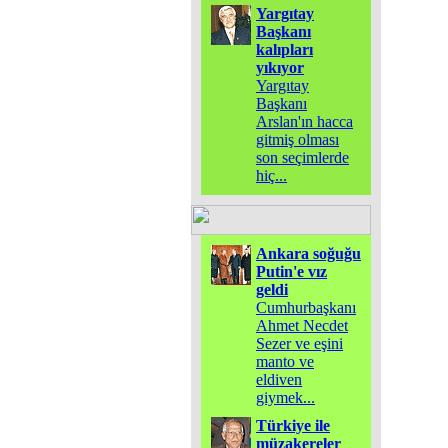
Yargıtay
Başkanı
kalıpları
yıkıyor
Yargıtay
Başkanı
Arslan'ın hacca
gitmiş olması
son seçimlerde
hiç
...
Ankara soğuğu
Putin'e vız
geldi
Cumhurbaşkanı
Ahmet Necdet
Sezer ve eşini
manto ve
eldiven
giymek
...
Türkiye ile
müzakereler