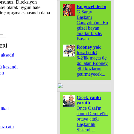
orsunuz. Direksiyon
En güzel derbi
lsel olarak uygun hale
G.Saray
bir çarpışma esnasında daha
Başkanı
Canaydın'ın "En
güzel bayan
taraftar bizde.
Bayan
...
ERİ
Rooney yok
fırsat çok!
 aksadı!
6-2'lik maçta üç
gol atan Rooney
ü kazandı
gibi kozlarını
ptı
getirmeyecek
...
Çiçek yankı
yarattı
Önce Özal'ın,
dikal
sonra Demirel'in
ortaya attığı
Başkanlık
mza attı
Sistemi,
...