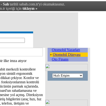
- Salı
tarihli sabah.com.tr'yi okumaktasınız.
.tr içeriği için
tıklayın »
Otomobil Yazarları
»
Otomobil Dünyası
Oto Finans
ir ilke imza atıyor
abit merkezli kontrollere
iyon simidi ergonomik
e dikkat çekiyor. Konfor ve
 fonksiyonlarının kontrolü
ücünün parmak uçlarında.
oard'un rahatlamasına ve
mesine yol açmış. Direksiyon
rüş bilgilerini (araç hızı, hız
, telefon, iletişim ve