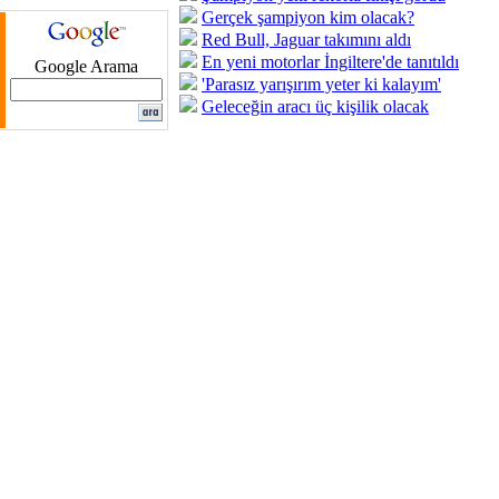
Gerçek şampiyon kim olacak?
Red Bull, Jaguar takımını aldı
En yeni motorlar İngiltere'de tanıtıldı
Google Arama
'Parasız yarışırım yeter ki kalayım'
Geleceğin aracı üç kişilik olacak