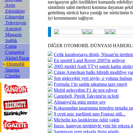
navigasyon gibi özellikleri kumanda edebiliy
Arşiv
simidinin sabit merkezi kısmına dayanan şeki
Etkinlikler
getirilmiş sürücü hava yastığı ise sürücünün 
Günaydın
iyi korunmasını sağlıyor.
Televizyon
Astroloji
Magazin
Sağlık
DİĞER OTOMOBİL DÜNYASI HABERL
Cuma
Cumartesi
Çelik karaborsaya düştü, Nissan'ın üretimi
Aktüel Pazar
En sportif Land Rover 2005'te geliyor
»
Otomobil
2005 model Audi TT'yi şanslı kadın sürüc
Sinema
Çılgın Amerikan halkı hibridi modifiye ya
Çizerler
Sen gideceğin yeri söyle, o yolunu bulsun
Formula 1'in satılık takımına taze enerji
Mobil geleceğini F1 ile test ediyor
Campbell, Pirelli Takvimi'ni üçledi
Almanya'da mini motor şov
Kokusundan tasarımına tepeden tırnağa ra
9 çeşit araç parfümü tam Fransız stili...
Michelin kış lastiklerine ödül yağdı
Isuzu, kamyon üretimiyle yeni bir rekora i
Şampiyon yeni rekorla finişi gördü