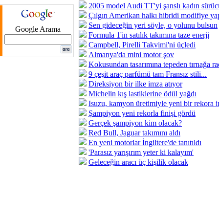
2005 model Audi TT'yi şanslı kadın sürüc
Çılgın Amerikan halkı hibridi modifiye ya
Sen gideceğin yeri söyle, o yolunu bulsun
Google Arama
Formula 1'in satılık takımına taze enerji
Campbell, Pirelli Takvimi'ni üçledi
Almanya'da mini motor şov
Kokusundan tasarımına tepeden tırnağa ra
9 çeşit araç parfümü tam Fransız stili...
Direksiyon bir ilke imza atıyor
Michelin kış lastiklerine ödül yağdı
Isuzu, kamyon üretimiyle yeni bir rekora i
Şampiyon yeni rekorla finişi gördü
Gerçek şampiyon kim olacak?
Red Bull, Jaguar takımını aldı
En yeni motorlar İngiltere'de tanıtıldı
'Parasız yarışırım yeter ki kalayım'
Geleceğin aracı üç kişilik olacak