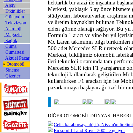
hektarlık bir arazi ile inşaatına başl
Arşiv
Merkezi, yaklaşık 5 ay önce hizmete g
Etkinlikler
stüdyoları, laboratuvarlar, araştırma 
Günaydın
ve üretim kaynakları bulunan Teknolo
Televizyon
elden görme olanağı sağlıyor. Bu yıl 
Astroloji
Magazin
Formula 1 aracı ve yine bu yıl içeri
Sağlık
Mc Laren takımının bilgi birikimleri 
Cuma
500 adet Mercedes SLR üretecek ola
Cumartesi
Merkezi, bildiğimiz otomobil fabrikal
Aktüel Pazar
ileri teknoloji ortamında tam perform
»
Otomobil
Mercedes SLR için F1 yarışlarının zor
Sinema
teknoloji kullanılarak geliştirilen M
Çizerler
kullanılırken F1 araçları için ise Mob
pazarlanmaya başlayacağı özel bir mot
DİĞER OTOMOBİL DÜNYASI HABERL
Çelik karaborsaya düştü, Nissan'ın üretimi
En sportif Land Rover 2005'te geliyor