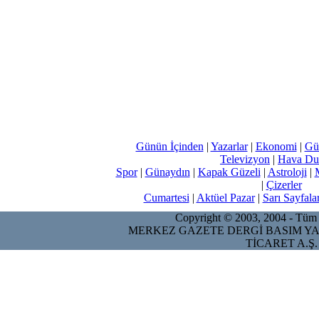
Günün İçinden
|
Yazarlar
|
Ekonomi
|
Gü
Televizyon
|
Hava Du
Spor
|
Günaydın
|
Kapak Güzeli
|
Astroloji
|
|
Çizerler
Cumartesi
|
Aktüel Pazar
|
Sarı Sayfala
Copyright © 2003, 2004 - Tüm ha
MERKEZ GAZETE DERGİ BASIM YA
TİCARET A.Ş.