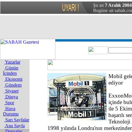
Şu an
7 Aralık 2004 
Bugüne ait sabah.com
Yazarlar
Günün
İçinden
Mobil gele
Ekonomi
ediyor
Gündem
Siyaset
ExxonMobil
Dünya
içinde bu
Spor
ile 5 Ekim
Hava
Durumu
başarılı s
Sarı Sayfalar
Teknoloji
Ana Sayfa
1998 yılında Londra'nın merkezinden
Dosyalar