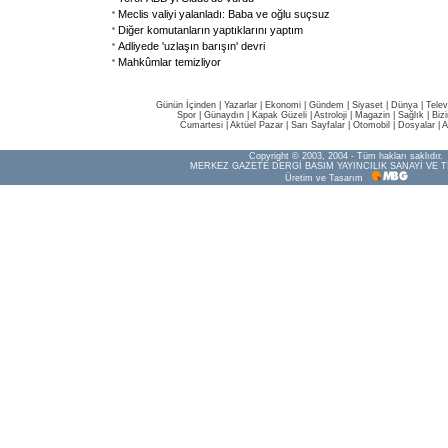
Meclis valiyi yalanladı: Baba ve oğlu suçsuz
Diğer komutanların yaptıklarını yaptım
Adliyede 'uzlaşın barışın' devri
Mahkûmlar temizliyor
Günün İçinden
|
Yazarlar
|
Ekonomi
|
Gündem
|
Siyaset
|
Dünya |
Telev
Spor
|
Günaydın
|
Kapak Güzeli
|
Astroloji
|
Magazin
|
Sağlık
|
Biz
Cumartesi
|
Aktüel Pazar
|
Sarı Sayfalar
|
Otomobil
|
Dosyalar
|
A
Copyright © 2003, 2004 - Tüm hakları saklıdır.
MERKEZ GAZETE DERGİ BASIM YAYINCILIK SANAYİ VE T
Üretim ve Tasarım