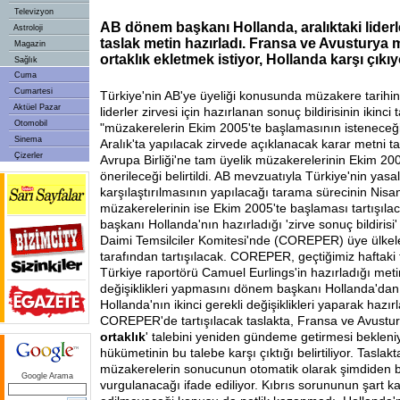
Televizyon
AB dönem başkanı Hollanda, aralıktaki liderle
Astroloji
taslak metin hazırladı. Fransa ve Avusturya m
Magazin
ortaklık ekletmek istiyor, Hollanda karşı çıkıy
Sağlık
Cuma
Cumartesi
Türkiye'nin AB'ye üyeliği konusunda müzakere tarihin
Aktüel Pazar
liderler zirvesi için hazırlanan sonuç bildirisinin ikinci
Otomobil
"müzakerelerin Ekim 2005'te başlamasının isteneceği"
Sinema
Aralık'ta yapılacak zirvede açıklanacak karar metni t
Çizerler
Avrupa Birliği'ne tam üyelik müzakerelerinin Ekim 20
önerileceği belirtildi. AB mevzuatıyla Türkiye'nin yasa
karşılaştırılmasının yapılacağı tarama sürecinin Nisan
müzakerelerinin ise Ekim 2005'te başlaması tartışıl
başkanı Hollanda'nın hazırladığı 'zirve sonuç bildirisi'
Daimi Temsilciler Komitesi'nde (COREPER) üye ülkeler
tarafından tartışılacak. COREPER, geçtiğimiz haftaki
Türkiye raportörü Camuel Eurlings'in hazırladığı meti
değişiklikleri yapmasını dönem başkanı Hollanda'dan 
Hollanda'nın ikinci gerekli değişiklikleri yaparak hazır
COREPER'de tartışılacak taslakta, Fransa ve Avustury
ortaklık
' talebini yeniden gündeme getirmesi bekleni
hükümetinin bu talebe karşı çıktığı belirtiliyor. Taslakt
müzakerelerin sonucunun otomatik olarak şimdiden b
Google Arama
vurgulanacağı ifade ediliyor. Kıbrıs sorununun şart ka