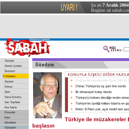
Şu an
7 Aralık 2004 
Bugüne ait sabah.com
Yazarlar
Günün İçinden
Ekonomi
»
Gündem
Türkiye ile müzakereler Ekim 2005'te 
Siyaset
Chirac Türkiye'ye üç şart öne sürdü
Dünya
İlk olmasaydı kolay olurdu
Spor
Hava Durumu
'Türkiye'yi kökten dinciliğe teslim etme
Sarı Sayfalar
Türkiye'nin üyeliği militan İslam'a en g
Ana Sayfa
Rehn: B Planı yok, açık hedef tam üye
Dosyalar
Arşiv
Türkiye ile müzakereler
Etkinlikler
başlasın
Günaydın