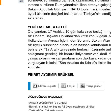
edilmeyeceği konusu da netlik kazanmadı. Hollanda'nın,
ısrarını sürdüren Rum yönetimini ikna etmeye çalıştığı b
Bakanı Abdullah Gül, yarın NATO toplantısı için gele
üyesi ülkelerin dışişleri bakanlarına Türkiye'nin istediği
aktaracak.
YENİ TASLAKLA GELDİ
Öte yandan, 17 Aralık'a 10 gün kala zirve taslağının 
AB Dönem Başkanı Hollanda'dan kritik konuk geldi. A
Hollanda'nın Avrupa İşleri'nden Sorumlu Bakanı Atzo N
AB üyelik sürecinde Kıbrıs'ın en hassas konulardan b
belirterek, "17 Aralık zirvesinde herkesin üzerinde an
anlaşması gerektiği bir karara ihtiyacımız var" dedi. 
çalışacaklarını ve çalışmaların son dakikaya kadar 
vurgulayan Nikolai, "Son taslakta da Kıbrıs'a ilişkin if
konuştu.
FİKRET AYDEMİR BRÜKSEL
DİĞER GÜNDEM HABERLERİ
Ankara soğuğu Putin'e vız geldi
Borrell: İstanbul tek başına AB üyesi olabilecek bir ülke
Terör ABD'yi Cidde'de vurdu