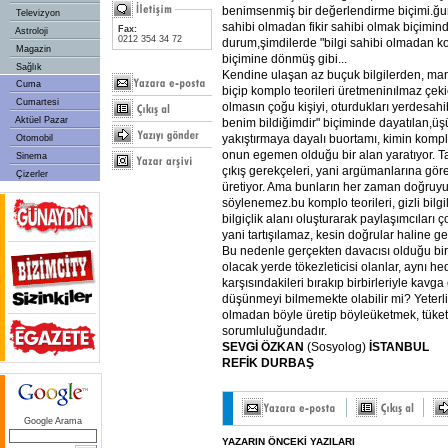
benimsenmiş bir değerlendirme biçimi.ğu
Televizyon
sahibi olmadan fikir sahibi olmak biçiminde
Fax:
Astroloji
0212 354 34 72
durum,şimdilerde "bilgi sahibi olmadan k
Magazin
biçimine dönmüş gibi...
Sağlık
Kendine ulaşan az buçuk bilgilerden, mant
Cuma
biçip komplo teorileri üretmeninılmaz çeki
Cumartesi
olmasın çoğu kişiyi, oturdukları yerdesahi
Aktüel Pazar
benim bildiğimdir" biçiminde dayatılan,ü
yakıştırmaya dayalı buortamı, kimin komp
Otomobil
onun egemen olduğu bir alan yaratıyor. Ta
Sinema
çıkış gerekçeleri, yani argümanlarına gör
Çizerler
üretiyor. Ama bunların her zaman doğruyu 
söylenemez.bu komplo teorileri, gizli bilgil
bilgiçlik alanı oluşturarak paylaşımcıları
yani tartışılamaz, kesin doğrular haline geti
Bu nedenle gerçekten davacısı olduğu bir
olacak yerde tökezleticisi olanlar, aynı h
karşısındakileri bırakıp birbirleriyle kavg
düşünmeyi bilmemekte olabilir mi? Yeterli
olmadan böyle üretip böyleüketmek, tüket
sorumluluğundadır.
SEVGİ
ÖZKAN
(Sosyolog)
İSTANBUL
REFİK
DURBAŞ
Google Arama
YAZARIN ÖNCEKİ YAZILARI