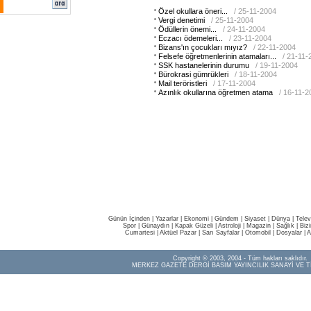
Özel okullara öneri...
/ 25-11-2004
Vergi denetimi
/ 25-11-2004
Ödüllerin önemi...
/ 24-11-2004
Eczacı ödemeleri...
/ 23-11-2004
Bizans'ın çocukları mıyız?
/ 22-11-2004
Felsefe öğretmenlerinin atamaları...
/ 21-11-
SSK hastanelerinin durumu
/ 19-11-2004
Bürokrasi gümrükleri
/ 18-11-2004
Mail teröristleri
/ 17-11-2004
Azınlık okullarına öğretmen atama
/ 16-11-2
Günün İçinden
|
Yazarlar
|
Ekonomi
|
Gündem
|
Siyaset
|
Dünya |
Telev
Spor
|
Günaydın
|
Kapak Güzeli
|
Astroloji
|
Magazin
|
Sağlık
|
Biz
Cumartesi
|
Aktüel Pazar
|
Sarı Sayfalar
|
Otomobil
|
Dosyalar
|
A
Copyright © 2003, 2004 - Tüm hakları saklıdır.
MERKEZ GAZETE DERGİ BASIM YAYINCILIK SANAYİ VE T