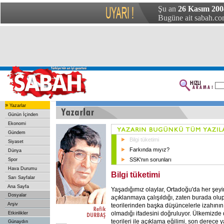
Şu an
26 Kasım 20
Bugüne ait sabah.com
»
Yazarlar
Günün İçinden
Ekonomi
Gündem
Bilgi tüketimi
Siyaset
Farkında mıyız?
Dünya
SSK'nın sorunları
Spor
Hava Durumu
Bilgi tüketimi
Sarı Sayfalar
Ana Sayfa
Yaşadığımız olaylar, Ortadoğu'da her şeyin
Dosyalar
açıklanmaya çalışıldığı, zaten burada olu
Arşiv
teorilerinden başka düşüncelerle izahın
olmadığı ifadesini doğruluyor. Ülkemizde 
Etkinlikler
teorileri ile açıklama eğilimi, son derece 
Günaydın