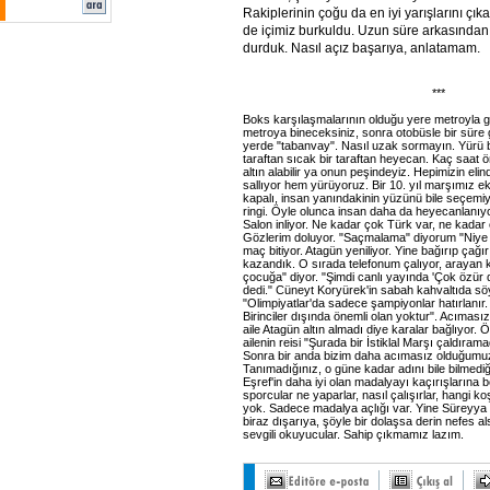
Rakiplerinin çoğu da en iyi yarışlarını ç
de içimiz burkuldu. Uzun süre arkasından 
durduk. Nasıl açız başarıya, anlatamam.
***
Boks karşılaşmalarının olduğu yere metroyla
metroya bineceksiniz, sonra otobüsle bir süre g
yerde "tabanvay". Nasıl uzak sormayın. Yürü b
taraftan sıcak bir taraftan heyecan. Kaç saat 
altın alabilir ya onun peşindeyiz. Hepimizin el
sallıyor hem yürüyoruz. Bir 10. yıl marşımız ek
kapalı, insan yanındakinin yüzünü bile seçemiy
ringi. Öyle olunca insan daha da heyecanlanıyo
Salon inliyor. Ne kadar çok Türk var, ne kadar 
Gözlerim doluyor. "Saçmalama" diyorum "Niye 
maç bitiyor. Atagün yeniliyor. Yine bağırıp çağ
kazandık. O sırada telefonum çalıyor, arayan
çocuğa" diyor. "Şimdi canlı yayında 'Çok özür 
dedi." Cüneyt Koryürek'in sabah kahvaltıda söyl
"Olimpiyatlar'da sadece şampiyonlar hatırlanır. O
Birinciler dışında önemli olan yoktur". Acıması
aile Atagün altın almadı diye karalar bağlıyor. 
ailenin reisi "Şurada bir İstiklal Marşı çaldıra
Sonra bir anda bizim daha acımasız olduğumu
Tanımadığınız, o güne kadar adını bile bilmedi
Eşref'in daha iyi olan madalyayı kaçırışlarına 
sporcular ne yaparlar, nasıl çalışırlar, hangi 
yok. Sadece madalya açlığı var. Yine Süreyya 
biraz dışarıya, şöyle bir dolaşsa derin nefes a
sevgili okuyucular. Sahip çıkmamız lazım.