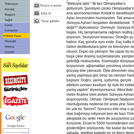
"Metroyla tabii." İlk kez Olimpiyatlar'a
Televizyon
gidiyorum. Şanslıyım çünkü Olimpiyatlar'ı
Astroloji
ana sponsorlarından Kodak'ın davetlisiyi
Magazin
Aylar öncesinden hazırlandım. Tek amac
Sağlık
Süreyya Ayhan'ı koşarken desteklemek. "N
Cuma
değil?" diyeceksiniz. Demeyin. Süreyya Ay
Cumartesi
başka. Hiç tanışmamama rağmen müthiş poz
»
Aktüel Pazar
alıyorum. Seviyorum kısacası. Örneğin şu
Otomobil
haline. Kaç gündür aynı evde. Kaç hafta
Gelen dedikodulara göre ne televizyon s
Sinema
okuyor. Dışarı da çıkmıyor. Ne yapar bu kı
Çizerler
başa çıkar doping suçlamalarıyla, yarışta
getirdiği mutsuzlukla. Küsmüştür dünyay
koyuyorum, ağlamaktan yorulmuş olurdu
gözyaşı bile çıkmazdı. Öyle dönemler oluy
yanlış yapmaya gör, biraz da isimsen hani,
başlıyor. Doğru, yanlış, uydurma, gerçek..
atletizm uzmanı kesiliyor. İşi öyle bir nokta
yanlış yaptım" diyemiyorsunuz. Atina'daki
metre finaline bilet alırken Süreyya Ayhan
düşünüyordu. Olmadı. Olimpiyat Stadyum
oturduğumda nedense bir anda yine Süre
bir yük bu Tanrım? Sonuncu bile olsa o g
diye bağırmayı istiyorum ben de bazı Türkl
alkışladık bu sefer. Hem de avuçlarımız p
Koryürek, Elvan'ın 5000 hezimetinden son
Google Arama
gösterdiğini söylüyordu. Ne kadar da haklı
sahada, şimdiye kadarki en iyi ikinci dere