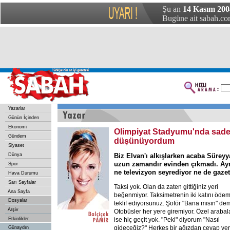
Şu an
14 Kasım 200
Bugüne ait sabah.com
Yazarlar
Günün İçinden
Ekonomi
Olimpiyat Stadyumu'nda sade
Gündem
düşünüyordum
Siyaset
Dünya
Biz Elvan'ı alkışlarken acaba Sürey
uzun zamandır evinden çıkmadı. Ay
Spor
ne televizyon seyrediyor ne de gaze
Hava Durumu
Sarı Sayfalar
Taksi yok. Olan da zaten gittiğiniz yeri
Ana Sayfa
beğenmiyor. Taksimetrenin iki katını öde
Dosyalar
teklif ediyorsunuz. Şoför "Bana mısın" dem
Arşiv
Otobüsler her yere giremiyor. Özel arabal
Etkinlikler
ise hiç geçit yok. "Peki" diyorum "Nasıl
gideceğiz?" Herkes bir ağızdan cevap ver
Günaydın