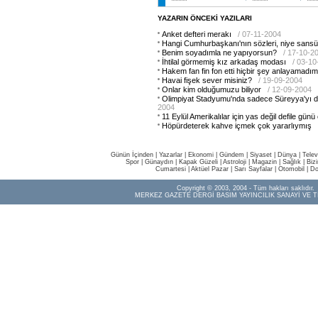
YAZARIN ÖNCEKİ YAZILARI
Anket defteri merakı
/ 07-11-2004
Hangi Cumhurbaşkanı'nın sözleri, niye sansü
Benim soyadımla ne yapıyorsun?
/ 17-10-2
İhtilal görmemiş kız arkadaş modası
/ 03-1
Hakem fan fin fon etti hiçbir şey anlayamadım
Havai fişek sever misiniz?
/ 19-09-2004
Onlar kim olduğumuzu biliyor
/ 12-09-2004
Olimpiyat Stadyumu'nda sadece Süreyya'yı
2004
11 Eylül Amerikalılar için yas değil defile günü
Höpürdeterek kahve içmek çok yararlıymış
Günün İçinden
|
Yazarlar
|
Ekonomi
|
Gündem
|
Siyaset
|
Dünya |
Telev
Spor
|
Günaydın
|
Kapak Güzeli
|
Astroloji
|
Magazin
|
Sağlık
|
Biz
Cumartesi
|
Aktüel Pazar
|
Sarı Sayfalar
|
Otomobil
|
Do
Copyright © 2003, 2004 - Tüm hakları saklıdır.
MERKEZ GAZETE DERGİ BASIM YAYINCILIK SANAYİ VE T