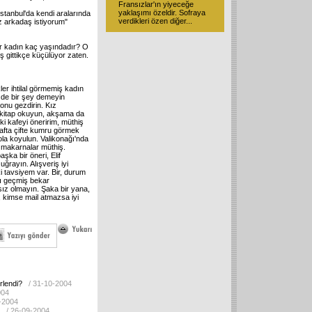
Fransızlar'ın yiyeceğe
yaklaşımı özeldir. Sofraya
İstanbul'da kendi aralarında
verdikleri özen diğer
...
z arkadaş istiyorum"
 bir kadın kaç yaşındadır? O
 gittikçe küçülüyor zaten.
er ihtilal görmemiş kadın
 de bir şey demeyin
onu gezdirin. Kız
e kitap okuyun, akşama da
ki kafeyi öneririm, müthiş
rafta çifte kumru görmek
la koyulun. Valikonağı'nda
, makarnalar müthiş.
ka bir öneri, Elif
 uğrayın. Alışveriş iyi
İki tavsiyem var. Bir, durum
ını geçmiş bekar
sız olmayın. Şaka bir yana,
 kimse mail atmazsa iyi
rlendi?
/ 31-10-2004
004
0-2004
/ 26-09-2004