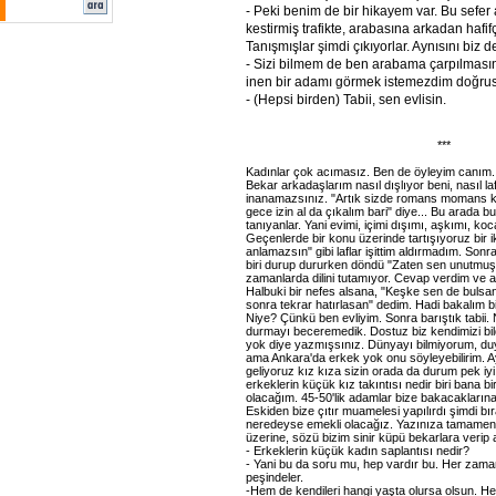
- Peki benim de bir hikayem var. Bu sefe
kestirmiş trafikte, arabasına arkadan haf
Tanışmışlar şimdi çıkıyorlar. Aynısını biz d
- Sizi bilmem de ben arabama çarpılmasını
inen bir adamı görmek istemezdim doğru
- (Hepsi birden) Tabii, sen evlisin.
***
Kadınlar çok acımasız. Ben de öyleyim canım.
Bekar arkadaşlarım nasıl dışlıyor beni, nasıl laf
inanamazsınız. "Artık sizde romans momans ka
gece izin al da çıkalım bari" diye... Bu arada 
tanıyanlar. Yani evimi, içimi dışımı, aşkımı, koc
Geçenlerde bir konu üzerinde tartışıyoruz bir ik
anlamazsın" gibi laflar işittim aldırmadım. Sonr
biri durup dururken döndü "Zaten sen unutmuş
zamanlarda dilini tutamıyor. Cevap verdim ve 
Halbuki bir nefes alsana, "Keşke sen de buls
sonra tekrar hatırlasan" dedim. Hadi bakalım b
Niye? Çünkü ben evliyim. Sonra barıştık tabii.
durmayı beceremedik. Dostuz biz kendimizi bild
yok diye yazmışsınız. Dünyayı bilmiyorum, duy
ama Ankara'da erkek yok onu söyleyebilirim. Ay
geliyoruz kız kıza sizin orada da durum pek iyi 
erkeklerin küçük kız takıntısı nedir biri bana 
olacağım. 45-50'lik adamlar bize bakacaklarına 1
Eskiden bize çıtır muamelesi yapılırdı şimdi bır
neredeyse emekli olacağız. Yazınıza tamamen k
üzerine, sözü bizim sinir küpü bekarlara verip
- Erkeklerin küçük kadın saplantısı nedir?
- Yani bu da soru mu, hep vardır bu. Her zama
peşindeler.
-Hem de kendileri hangi yaşta olursa olsun. H