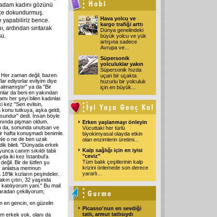
r adam kadını gözünü
ifçe dokundurmuş.
Hava yolcu ve
e yapabiliriz bence.
kargo trafiği arttı
, ardından sırıtarak
Dünya genelindeki
su.
büyük yolcu ve yük
artışına sadece
Avrupa ve
...
Süpersonik
yolculuklar yakın
Süpersonik hızda
 Her zaman değil, bazen.
uçan bir uçakta
lar ediyorlar evliyim diye
huzurlu bir yolculuk
lmamıştır" ya da "Bir
için en büyük
...
bunlar da beni en yakından
amı her şeyi bilen kadınlar.
i kez "Sen evlisin,
a konu tutkuya, aşka geldi,
sundur" dedi. İnsan böyle
anında pişman oldum.
Erken yaşlanmayı önleyin
an da, sonunda unutsan ve
Vücuttaki her türlü
ir hafta konuşmadı benimle.
biyokimyasal olayda etkin
 Ne o ne de ben uzak
olan enzimlerin üretimi
...
ik bileli. "Dünyada erkek
Kalp sağlığı için en iyisi
unca canım sıkıldı tabii
"ceviz"
da iki kez İstanbul'a
Tüm balık çeşitlerinin kalp
değil. Bir de lütfen şu
krizini önlemede son derece
bir anlatsa memnun
yararlı
...
8'lik kızların peşindeler.
akın çıtırı, 32 yaşında
atılıyorum yani." Bu mail
 aradan çekiliyorum;
n en gencin, en güzelin
Picasso'nun en sevdiği
tatlı, armut tatlısıydı
em erkek yok, olanı da