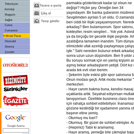
parmakla gösterilecek kadar iyi olsun ne
Televizyon
değişir? Hiçbir şey. Örneğin ben 34
Astroloji
yaşındayım. Bir banka şubesinin müdiresi
Magazin
Sevgilimden ayrılalı 5 yıl oldu. O zamand
Sağlık
beri ciddi bir ilişki yaşayamıyorum. Nere
Cuma
arkadaş? Ben bulamıyorum. Spor salonu, s
Cumartesi
kokteyller, resim sergileri... Yok yok. Aslı
»
Aktüel Pazar
ya da birçoğu bir gecelik ilişki peşinde. Ar
azaldığına tamamen inandım. Tüm dünya k
Otomobil
elimizdeki ufak azınlığı paylaşmaya çalı
Sinema
işte." Sahi nereden bulunur erkek arkadaş
Çizerler
sonra uzun uzun düşündüm. Ben 9 yıldır 
Bu soruyu sormak için en yanlış kişiyim a
aşmış bekar arkadaşlarım yetişti. Dört kız
arada tek evli olan benim.
- Şekerim öyle eskisi gibi spor salonuna f
Onun modası geçti. Artık moda mekanlar "
merkezleri.
- Hayır canım bakma buna, kendisi masaj 
uçaklarda artık. Seyahat ediyorsan mutlaka
tanışıyorsun. Özellikle business class öner
için rahatça sohbet edilebiliyor. İnanamaz
gözüne kestirdiği bir işadamının yanına ot
başının etine yemiş.
- Oturmuş mu bari?
- Oturmuş. Bir güzel de sohbet etmişler. 
Google Arama
- (Hepimiz) Tabii ki aramamış.
- Hayır aramış, yemeğe bile çıkmışlar baya