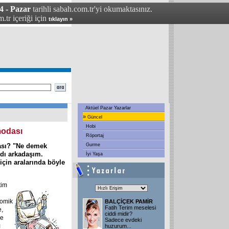
4 - Pazar
tarihli sabah.com.tr'yi okumaktasınız.
.tr içeriği için
tıklayın »
Aktüel Pazar Yazarlar
»
Güncel
Hobi
modası
Röportaj
ası? "Ne demek
Gurme
adı arkadaşım.
İyi Yaşa
için aralarında böyle
tim
komik
BALÇİÇEK PAMİR
Fatih Terim meselesi
e,
ciddi midir?
ne
Sadece evdeki
ı
huzurum
...