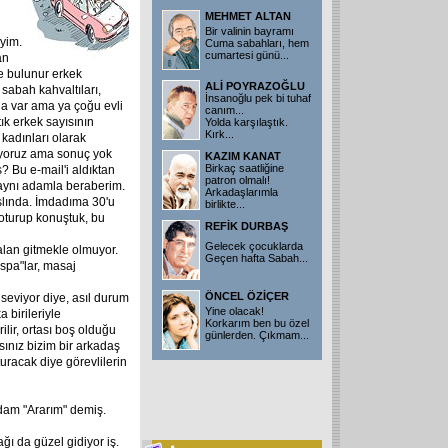
MEHMET ALTAN
Bir valinin bayramı
yim.
Cuma sabahları, hem
cumartesi günü
...
an
de bulunur erkek
ALİ POYRAZOĞLU
abah kahvaltıları,
İnsanoğlu pek bi tuhaf
nda var ama ya çoğu evli
canım...
tık erkek sayısının
Yolda karşılaştık.
Kırk
...
adınları olarak
şıyoruz ama sonuç yok
KAZIM KANAT
Birkaç saatliğine
? Bu e-mail'i aldıktan
patron olmalı!
aynı adamla beraberim.
Arkadaşlarımla
slında. İmdadıma 30'u
birlikte
...
 oturup konuştuk, bu
REFİK DURBAŞ
Gelecek çocuklarda
alan gitmekle olmuyor.
Geçen hafta Sabah
...
spa"lar, masaj
ÖNCEL ÖZİÇER
seviyor diye, asıl durum
Yine olacak!
 birileriyle
Korkarım ben bu özel
ilir, ortası boş olduğu
günlerden. Çıkmam
...
sınız bizim bir arkadaş
uracak diye görevlilerin
Adam "Ararım" demiş.
ğı da güzel gidiyor iş.