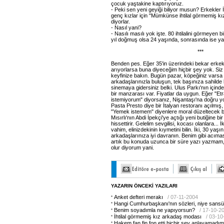
çocuk yaştakine kaptırıyoruz.
- Peki sen yeni geyiği biliyor musun? Erkekler 
genç kızlar için "Mümkünse ihtilal görmemiş kı
diyorlar.
- Nasıl yani?
- Nasılı masılı yok işte. 80 ihtilalini görmeyen
yıl doğmuş olsa 24 yaşında, sonrasında ise yaş
***
Benden pes. Eğer 35'in üzerindeki bekar erkekl
arıyorlarsa buna diyeceğim hiçbir şey yok. Siz
keyfinize bakın. Bugün pazar, köpeğiniz varsa 
arkadaşlarınızla buluşun, tek başınıza sahild
sinemaya gidersiniz belki. Ulus Parkı'nın içinde
bir manzarası var. Fiyatlar da uygun. Eğer "Et
istemiyorum" diyorsanız, Nişantaşı'na doğru yo
Pasta Presto diye bir İtalyan restoranı açılmış
"Yemek istemem" diyenlere moral düzeltecek baş
Mısırlı'nın Abdi İpekçi'ye açtığı yeni butiğine bir
hissettirir. Gelelim sevgilisi, kocası olanlara... 
vahim, elinizdekinin kıymetini bilin. İki, 30 yaş
arkadaşlarınıza iyi davranın. Benim gibi acıma
artık bu konuda uzunca bir süre yazı yazmam,
olur diyorum yani.
YAZARIN ÖNCEKİ YAZILARI
Anket defteri merakı
/ 07-11-2004
Hangi Cumhurbaşkanı'nın sözleri, niye sansü
Benim soyadımla ne yapıyorsun?
/ 17-10-2
İhtilal görmemiş kız arkadaş modası
/ 03-1
Hakem fan fin fon etti hiçbir şey anlayamadım