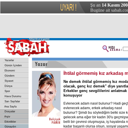
Şu an
14 Kasım 200
Bugüne ait sabah.com
Yazarlar
Günün İçinden
Ekonomi
İhtilal görmemiş kız arkadaş 
Gündem
Siyaset
Ne demek ihtilal görmemiş kız mod
olacak, genç kız demek" diye yanıtl
Dünya
Erkekler genç sevgililerini anlatmak 
Spor
konuşuyor
Hava Durumu
Sarı Sayfalar
Evlenecek adam nasıl bulunur? Hadi geç
Ana Sayfa
evlenecek adamı, erkek arkadaş nasıl
Dosyalar
bulunur? Şimdi bu söylediğim belki size 
Arşiv
gelecek ama eğer bir kadın 30'u geçmişs
belli bir çevresi oluşmuşsa, iş hayatında 
Etkinlikler
kadar başarılı olursa olsun, sosyal yaşam
Günaydın