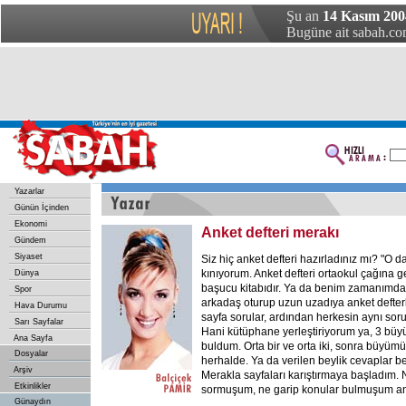
Şu an
14 Kasım 200
Bugüne ait sabah.com
Yazarlar
Günün İçinden
Ekonomi
Anket defteri merakı
Gündem
Siyaset
Siz hiç anket defteri hazırladınız mı? "O d
kınıyorum. Anket defteri ortaokul çağına g
Dünya
başucu kitabıdır. Ya da benim zamanımda 
Spor
arkadaş oturup uzun uzadıya anket defterler
Hava Durumu
sayfa sorular, ardından herkesin aynı sorul
Sarı Sayfalar
Hani kütüphane yerleştiriyorum ya, 3 büyü
Ana Sayfa
buldum. Orta bir ve orta iki, sonra büyü
Dosyalar
herhalde. Ya da verilen beylik cevaplar b
Arşiv
Merakla sayfaları karıştırmaya başladım. 
Etkinlikler
sormuşum, ne garip konular bulmuşum a
Günaydın