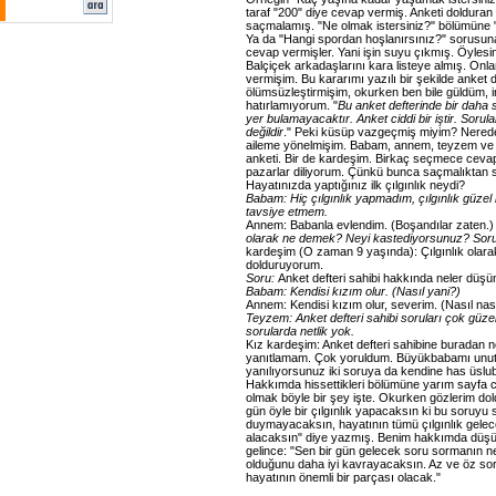
taraf "200" diye cevap vermiş. Anketi doldura
saçmalamış. "Ne olmak istersiniz?" bölümüne 
Ya da "Hangi spordan hoşlanırsınız?" sorusuna
cevap vermişler. Yani işin suyu çıkmış. Öyles
Balçiçek arkadaşlarını kara listeye almış. On
vermişim. Bu kararımı yazılı bir şekilde anket 
ölümsüzleştirmişim, okurken ben bile güldüm, in
hatırlamıyorum. "
Bu anket defterinde bir daha 
yer bulamayacaktır. Anket ciddi bir iştir. Sorul
değildir
." Peki küsüp vazgeçmiş miyim? Nerede
aileme yönelmişim. Babam, annem, teyzem ve
anketi. Bir de kardeşim. Birkaç seçmece cevap
pazarlar diliyorum. Çünkü bunca saçmalıktan
Hayatınızda yaptığınız ilk çılgınlık neydi?
Babam: Hiç çılgınlık yapmadım, çılgınlık güzel 
tavsiye etmem.
Annem: Babanla evlendim. (Boşandılar zaten.
olarak ne demek? Neyi kastediyorsunuz? Soru
kardeşim (O zaman 9 yaşında): Çılgınlık olarak
dolduruyorum.
Soru:
Anket defteri sahibi hakkında neler dü
Babam: Kendisi kızım olur. (Nasıl yani?)
Annem: Kendisi kızım olur, severim. (Nasıl nası
Teyzem: Anket defteri sahibi soruları çok güze
sorularda netlik yok.
Kız kardeşim: Anket defteri sahibine buradan n
yanıtlamam. Çok yoruldum. Büyükbabamı unut
yanılıyorsunuz iki soruya da kendine has üslub
Hakkımda hissettikleri bölümüne yarım sayfa 
olmak böyle bir şey işte. Okurken gözlerim dol
gün öyle bir çılgınlık yapacaksın ki bu soruy
duymayacaksın, hayatının tümü çılgınlık gelec
alacaksın" diye yazmış. Benim hakkımda düşü
gelince: "Sen bir gün gelecek soru sormanın n
olduğunu daha iyi kavrayacaksın. Az ve öz so
hayatının önemli bir parçası olacak."