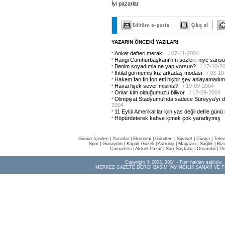
İyi pazarlar.
YAZARIN ÖNCEKİ YAZILARI
Anket defteri merakı
/ 07-11-2004
Hangi Cumhurbaşkanı'nın sözleri, niye sansü
Benim soyadımla ne yapıyorsun?
/ 17-10-2
İhtilal görmemiş kız arkadaş modası
/ 03-1
Hakem fan fin fon etti hiçbir şey anlayamadım
Havai fişek sever misiniz?
/ 19-09-2004
Onlar kim olduğumuzu biliyor
/ 12-09-2004
Olimpiyat Stadyumu'nda sadece Süreyya'yı
2004
11 Eylül Amerikalılar için yas değil defile günü
Höpürdeterek kahve içmek çok yararlıymış
Günün İçinden
|
Yazarlar
|
Ekonomi
|
Gündem
|
Siyaset
|
Dünya |
Telev
Spor
|
Günaydın
|
Kapak Güzeli
|
Astroloji
|
Magazin
|
Sağlık
|
Biz
Cumartesi
|
Aktüel Pazar
|
Sarı Sayfalar
|
Otomobil
|
Do
Copyright © 2003, 2004 - Tüm hakları saklıdır.
MERKEZ GAZETE DERGİ BASIM YAYINCILIK SANAYİ VE T