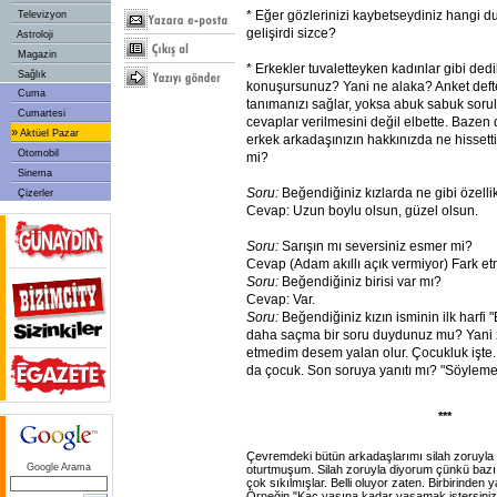
* Eğer gözlerinizi kaybetseydiniz hangi 
Televizyon
gelişirdi sizce?
Astroloji
Magazin
* Erkekler tuvaletteyken kadınlar gibi de
Sağlık
konuşursunuz? Yani ne alaka? Anket defte
Cuma
tanımanızı sağlar, yoksa abuk sabuk soru
Cumartesi
cevaplar verilmesini değil elbette. Bazen 
»
Aktüel Pazar
erkek arkadaşınızın hakkınızda ne hissett
Otomobil
mi?
Sinema
Soru:
Beğendiğiniz kızlarda ne gibi özellik
Çizerler
Cevap: Uzun boylu olsun, güzel olsun.
Soru:
Sarışın mı seversiniz esmer mi?
Cevap (Adam akıllı açık vermiyor) Fark et
Soru:
Beğendiğiniz birisi var mı?
Cevap: Var.
Soru:
Beğendiğiniz kızın isminin ilk harfi 
daha saçma bir soru duydunuz mu? Yani
etmedim desem yalan olur. Çocukluk işte.
da çocuk. Son soruya yanıtı mı? "Söylem
***
Çevremdeki bütün arkadaşlarımı silah zoruyla 
Google Arama
oturtmuşum. Silah zoruyla diyorum çünkü bazı
çok sıkılmışlar. Belli oluyor zaten. Birbirinden 
Örneğin "Kaç yaşına kadar yaşamak istersini