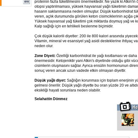
proteinin fazla tüketilmesini önermektedir. Ne yazık ki Atkin'i
otopsi yaptırılmaması, yüksek hayvansal yağlı tüketimin damar
hasarın saklanmasına neden olmuştur. Düşük karbonhidrat tük
veren, açlık durumunda görülen keton cisimciklerinin açığa ç
Yüksek hayvansal yağ tüketimi çok miktarda doymuş yağ ve kol
Kalp sağlığı için en tehlikeli beslenme biçimidir.
Çok düşük kalorili diyetler: 200 ile 800 kalori arasında yiyecekl
Vitamin, mineral ve esansiyel yağ asidi desteklerine ihtiyaç var
neden olur.
Zone Diyeti:
Özelliği karbonhidrat ile yağı kısıtlaması ve daha
önermesidir. Ketojeniktir yani Atkin's diyetinde olduğu gibi vü
cisimlerin oluşmasını sağlar. Ayrıca ensülin hormonunun direnc
sonuç veren ancak uzun vadede etkin olmayan diyettir.
Düşük yağlı diyet:
Sağlığın korunması için toplam enerjinin 
gelmesi önerilir. Düşük yağlı diyette bu oran yüzde 20 ve altıdı
eksikliği hayati sorunlara neden olabilir.
Selahattin Dönmez