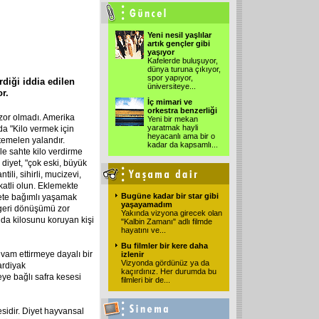
Yeni nesil yaşlılar
artık gençler gibi
yaşıyor
Kafelerde buluşuyor,
dünya turuna çıkıyor,
spor yapıyor,
diği iddia edilen
üniversiteye
...
r.
İç mimari ve
orkestra benzerliği
zor olmadı. Amerika
Yeni bir mekan
yaratmak hayli
da "Kilo vermek için
heyacanlı ama bir o
temelen yalandır.
kadar da kapsamlı
...
ile sahte kilo verdirme
 diyet, "çok eski, büyük
li, sihirli, mucizevi,
ikkatli olun. Eklemekte
Bugüne kadar bir star gibi
yete bağımlı yaşamak
yaşayamadım
 geri dönüşümü zor
Yakında vizyona girecek olan
nda kilosunu koruyan kişi
"Kalbin Zamanı" adlı filmde
hayatını ve
...
Bu filmler bir kere daha
evam ettirmeye dayalı bir
izlenir
Vizyonda gördünüz ya da
kardiyak
kaçırdınız. Her durumda bu
ye bağlı safra kesesi
filmleri bir de
...
sidir. Diyet hayvansal