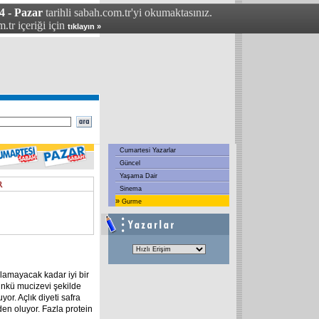
4 - Pazar
tarihli sabah.com.tr'yi okumaktasınız.
.tr içeriği için
tıklayın »
Cumartesi Yazarlar
Güncel
Yaşama Dair
Sinema
»
Gurme
amayacak kadar iyi bir
nkü mucizevi şekilde
uyor. Açlık diyeti safra
den oluyor. Fazla protein