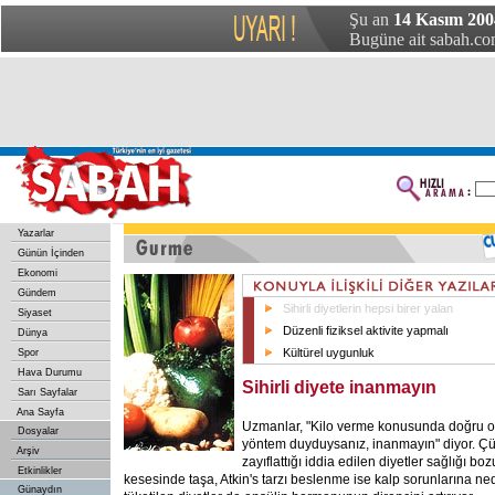
Şu an
14 Kasım 200
Bugüne ait sabah.com
Yazarlar
Günün İçinden
Ekonomi
Gündem
Sihirli diyetlerin hepsi birer yalan
Siyaset
Düzenli fiziksel aktivite yapmalı
Dünya
Kültürel uygunluk
Spor
Hava Durumu
Sihirli diyete inanmayın
Sarı Sayfalar
Ana Sayfa
Uzmanlar, "Kilo verme konusunda doğru ol
Dosyalar
yöntem duyduysanız, inanmayın" diyor. Çü
Arşiv
zayıflattığı iddia edilen diyetler sağlığı boz
Etkinlikler
kesesinde taşa, Atkin's tarzı beslenme ise kalp sorunlarına ne
Günaydın