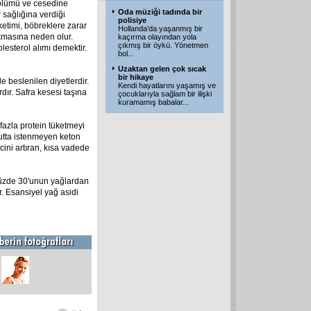
n ölümü ve cesedine
Oda müziği tadında bir
 sağlığına verdiği
polisiye
etimi, böbreklere zarar
Hollanda'da yaşanmış bir
ıkmasına neden olur.
kaçırma olayından yola
çıkmış bir öykü. Yönetmen
esterol alımı demektir.
bol
...
Uzaktan gelen çok sıcak
bir hikaye
e beslenilen diyetlerdir.
Kendi hayatlarını yaşamış ve
dır. Safra kesesi taşına
çocuklarıyla sağlam bir ilişki
kuramamış babalar
...
 fazla protein tüketmeyi
cutta istenmeyen keton
ini artıran, kısa vadede
yüzde 30'unun yağlardan
r. Esansiyel yağ asidi