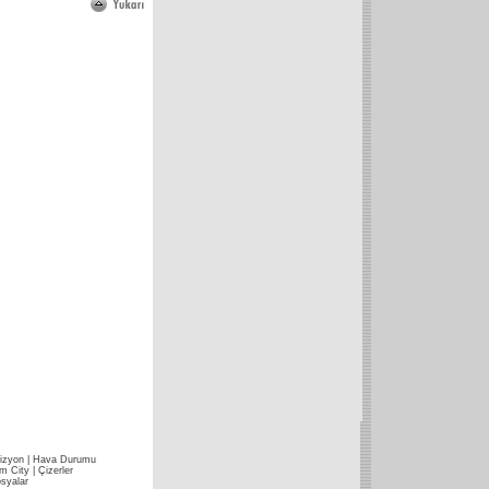
izyon
|
Hava Durumu
im City
|
Çizerler
syalar