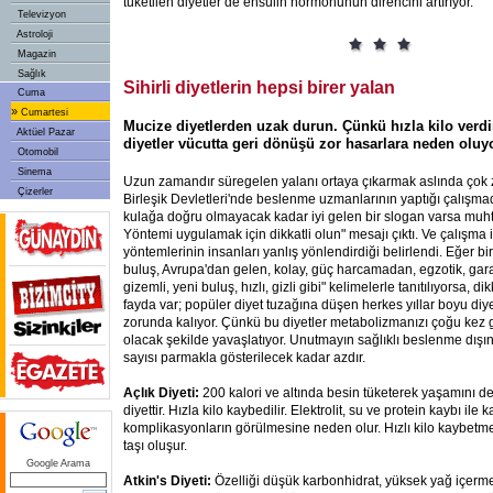
tüketilen diyetler de ensülin hormonunun direncini artırıyor.
Televizyon
Astroloji
Magazin
Sağlık
Sihirli diyetlerin hepsi birer yalan
Cuma
»
Cumartesi
Mucize diyetlerden uzak durun. Çünkü hızla kilo verdir
Aktüel Pazar
diyetler vücutta geri dönüşü zor hasarlara neden oluyo
Otomobil
Sinema
Uzun zamandır süregelen yalanı ortaya çıkarmak aslında çok 
Çizerler
Birleşik Devletleri'nde beslenme uzmanlarının yaptığı çalışma
kulağa doğru olmayacak kadar iyi gelen bir slogan varsa muh
Yöntemi uygulamak için dikkatli olun" mesajı çıktı. Ve çalışma 
yöntemlerinin insanları yanlış yönlendirdiği belirlendi. Eğer bir
buluş, Avrupa'dan gelen, kolay, güç harcamadan, egzotik, garanti
gizemli, yeni buluş, hızlı, gizli gibi" kelimelerle tanıtılıyorsa, d
fayda var; popüler diyet tuzağına düşen herkes yıllar boyu di
zorunda kalıyor. Çünkü bu diyetler metabolizmanızı çoğu kez
olacak şekilde yavaşlatıyor. Unutmayın sağlıklı beslenme dışı
sayısı parmakla gösterilecek kadar azdır.
Açlık Diyeti:
200 kalori ve altında besin tüketerek yaşamını d
diyettir. Hızla kilo kaybedilir. Elektrolit, su ve protein kaybı ile 
komplikasyonların görülmesine neden olur. Hızlı kilo kaybetme
taşı oluşur.
Google Arama
Atkin's Diyeti:
Özelliği düşük karbonhidrat, yüksek yağ içerme