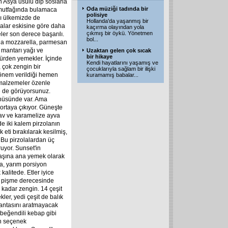
Asya usulü dip soslarla
Oda müziği tadında bir
n mutfağında bulamaca
polisiye
ğı ülkemizde de
Hollanda'da yaşanmış bir
alar eskisine göre daha
kaçırma olayından yola
çıkmış bir öykü. Yönetmen
ler son derece başarılı.
bol
...
a mozzarella, parmesan
i mantarı yağı ve
Uzaktan gelen çok sıcak
bir hikaye
 türden yemekler. İçinde
Kendi hayatlarını yaşamış ve
 çok zengin bir
çocuklarıyla sağlam bir ilişki
 önem verildiği hemen
kuramamış babalar
...
t malzemeler özenle
de de görüyorsunuz.
menüsünde var. Ama
 ortaya çıkıyor. Güneşte
ilav ve karamelize ayva
de iki kalem pirzolanın
eti bırakılarak kesilmiş,
. Bu pirzolalardan üç
ruyor. Sunset'in
başına ana yemek olarak
a, yarım porsiyon
kalitede. Etler iyice
en pişme derecesinde
 kadar zengin. 14 çeşit
er, yedi çeşit de balık
okantasını aratmayacak
, beğendili kebap gibi
gin seçenek