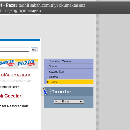
4 - Pazar
tarihli sabah.com.tr'yi okumaktasınız.
.tr içeriği için
tıklayın »
Cumartesi Yazarlar
Güncel
Yaşama Dair
Sinema
 keyfi Sunset'te çıkar
»
Gurme
ğenmediklerim
lı Geceler
nset Restoran'dan