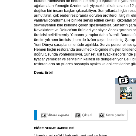
bulundurulmasının bir nedeni de pek çok işadamının yabancı k
ağırlamaları.Yemeğin üzerine tatlı yiyecek hal kalmasa da 12 çe
değilse biri insanı baştan çıkarabiliyor. Son yıllarda hiçbir re
armut tatin, çok ender restoranda görülen profiterol, tarçınlı elm
vanilyalı dondurma ile birlikte servis edilen cevizli, çikolatalı br
sevmeyenleri bile kendine çeken spesiyaliteler. Sunset'in ş
Kavaklıdere ve Doluca'nın ürünleri yer alıyor. Ancak şarabın ad
üreticisi belirtilmemiş. Yabancı şaraplar daha özenli. Burada 
üretim yılı hem üreticisi, hem de üzüm çeşidi belirtilmiş. Şarap 
Yeni Dünya şarapları, menüde ağırlıkta. Servis personeli ise 
Hemen hiçbir restoranda görülmedik biçimde müşteri bilgilendiri
doğrultusunda yönlendiriliyor. Sunset, üst fiyat kategorisinde ş
fiyatlar yemekler ve servisinin kalitesi ile dengeleniyor. Belli bir
restoranların on yıllarca başarıyla ayakta kalabileceklerine gü
Deniz Erbil
DİĞER GURME HABERLERİ
Hamburgeri sağlıklı hale getirmenin yolunu bulun