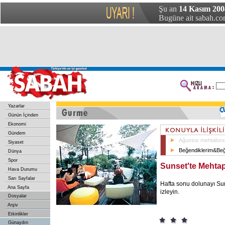
Şu an
14 Kasım 200
Bugüne ait sabah.com
Yazarlar
Günün İçinden
Ekonomi
Gündem
Ağustos mehtabının
Siyaset
Beğendiklerim&Be
Dünya
Spor
Sunset'te Mehtap
Hava Durumu
Sarı Sayfalar
Hafta sonu dolunayı Su
Ana Sayfa
izleyin.
Dosyalar
Arşiv
Etkinlikler
Günaydın