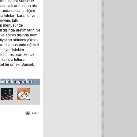
onuklarını Sunset'te
şit tatlı arasından hiç
storanda rastlamadığım
a kıtırları, karamel ve
ownie, tatlı
arap menüsünde
ı dışında üretim tarihi ve
ülke adının dışında hem
fiyatları oldukça yüksek.
şarap konusunda eğitimli.
liyor, istekler
ık bir restoran. Ancak
 kaliteyi tutturan
zel bir örnek, Sunset.