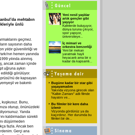
Yeni nesil yaşlılar
artık gençler gibi
stanbul'da mehtabın
yaşıyor
kleriyle ünlü
Kafelerde buluşuyor,
dünya turuna çıkıyor,
spor yapıyor,
üniversiteye
...
 parmaklarını geçmez.
İç mimari ve
ların sayısının daha
orkestra benzerliği
 yıldır güvenilirliği ve
Yeni bir mekan
s Parkı'nın hemen yanında
yaratmak hayli
heyacanlı ama bir o
999 yılında alınmış.
kadar da kapsamlı
...
iş, ancak zaman içinde
pt uğruna aykırı
edildiği görülüyor.
Köprüsü'nü de kapsayan
yemyeşil ve bakımlı
Bugüne kadar bir star gibi
yaşayamadım
Yakında vizyona girecek olan
"Kalbin Zamanı" adlı filmde
hayatını ve
...
, kuşkusuz. Bunu,
Bu filmler bir kere daha
asanıza oturup, önünüzdeki
izlenir
Vizyonda gördünüz ya da
 ediyorsunuz. Yanda
kaçırdınız. Her durumda bu
rını kaldırmadan sürekli
filmleri bir de
...
arını düşürmeden
dukça fazla. Ancak ben
erdenim. Gerçi ana