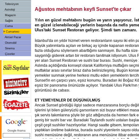
Televizyon
Ağustos mehtabının keyfi Sunset'te çıkar
Astroloji
Magazin
Yılın en güzel mehtabını bugün ve yarın yaşıyoruz. İ
Sağlık
en güzel izlenebileceği yerlerin başında da nefis yeme
Cuma
Ulus'taki Sunset Restoran geliyor. Şimdi tam zamanı.
»
Cumartesi
Aktüel Pazar
İstanbul'da on yıldır hizmet veren restoranların sayısı iki elin
Otomobil
Büyük yatırımlarla açılan ve birkaç ay içinde kapanan restoran
Sinema
fazla olduğunu söylersem abarttığımı sanmayın. Bu hafta size on
Çizerler
saygınlığı giderek artan bir restoranı tanıtmak istiyorum. Ulu
yer alan Sunset Restoran ve sushi bar burası. Sushi, menüye 1
Aslında açıldığında konsept olarak Kaliforniya mutfağını seçm
mutfaklar arası sınırlar biraz daha belirsizleşmiş. Bugün konse
yemekler sunmak yerine herkesi mutlu eden yemeklerin tercih 
Sunset'in en çarpıcı yanı, eşsiz konumu. Buradan iki Boğaz 
eşsiz bir panorama önünüzde açılıyor. Yandaki Ulus Parkı'nın 
görüntüsü de cabası.
ET YEMEYENLER DE DÜŞÜNÜLMÜŞ
Ancak Sunset gördüğü ilgiyi sadece manzarasına borçlu değil
işlerini iyi bilen güleryüzlü garsonların sizi buyur ettikleri m
şık servis takımlarına şöyle bir göz attığınızda da hemen fark
geniş bir sushi bar var. Buradaki Taylandlı sushi ustaları başla
çeşit çeşit sushiler hazırlıyorlar. Hangi saatte gitsem, tempol
yaptıkları üretime bakılırsa, burada sushi yiyenlerin sayısı ol
Google Arama
sushi menüsüne değil, restoranın ana menüsüne itibar edenl