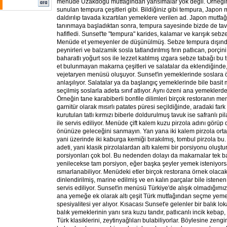
menüde Uzakdoğu mutfağından yansımalar yok değil. Örneğin 
sunulan tempura çeşitleri gibi. Bildiğiniz gibi tempura, Japo
daldırılıp tavada kızartılan yemeklere verilen ad. Japon mutfa
tanınmaya başladıktan sonra, tempura sayesinde bizde de tav
hafifledi. Sunset'te "tempura" karides, kalamar ve karışık sebze
Menüde et yemeyenler de düşünülmüş. Sebze tempura dışınd
peynirleri ve balzamik sosla tatlandırılmış fırın patlıcan, porçin
baharatlı yoğurt sos ile lezzet katılmış ızgara sebze tabağı bu
et bulunmayan makarna çeşitleri ve salatalar da eklendiğinde,
vejetaryen menüsü oluşuyor. Sunset'in yemeklerinde soslara
anlaşılıyor. Salatalar ya da başlangıç yemeklerinde bile basi
seçilmiş soslarla adeta sınıf atlıyor. Aynı özeni ana yemekler
Örneğin tane karabiberli bonfile dilimleri birçok restoranın 
garnitür olarak mısırlı patates püresi seçildiğinde, aradaki fark
kurutulan tatlı kırmızı biberle doldurulmuş tavuk ise safranlı p
ile servis ediliyor. Menüde çift kalem kuzu pirzola adını görüp 
önünüze geleceğini sanmayın. Yan yana iki kalem pirzola ortak 
yani üzerinde iki kaburga kemiği bırakılmış, tombul pirzola bu
adeti, yani klasik pirzolalardan altı kalemi bir porsiyonu oluştu
porsiyonları çok bol. Bu nedenden dolayı da makarnalar tek 
yenilecekse tam porsiyon, eğer başka şeyler yemek isteniyors
ısmarlanabiliyor. Menüdeki etler birçok restorana örnek olacak 
dinlendirilmiş, marine edilmiş ve en kalın parçalar bile isten
servis ediliyor. Sunset'in menüsü Türkiye'de alışık olmadığımız
ana yemeğe ek olarak altı çeşit Türk mutfağından seçme yemekl
spesiyalitesi yer alıyor. Kısacası Sunset'e gelenler bir balık l
balık yemeklerinin yanı sıra kuzu tandır, patlıcanlı incik kebap
Türk klasiklerini, zeytinyağlıları bulabiliyorlar. Böylesine zen