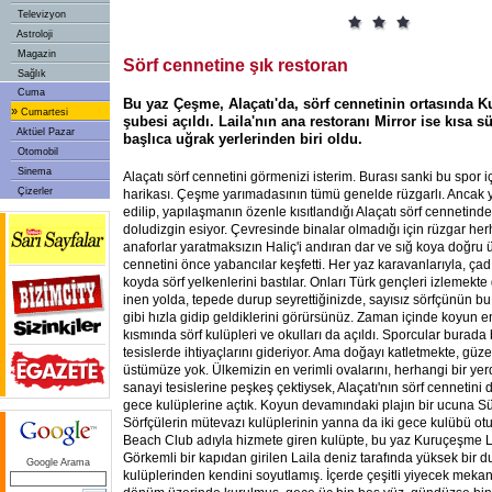
Televizyon
Astroloji
Magazin
Sörf cennetine şık restoran
Sağlık
Cuma
Bu yaz Çeşme, Alaçatı'da, sörf cennetinin ortasında K
»
Cumartesi
şubesi açıldı. Laila'nın ana restoranı Mirror ise kısa 
Aktüel Pazar
başlıca uğrak yerlerinden biri oldu.
Otomobil
Sinema
Alaçatı sörf cennetini görmenizi isterim. Burası sanki bu spor i
Çizerler
harikası. Çeşme yarımadasının tümü genelde rüzgarlı. Ancak yı
edilip, yapılaşmanın özenle kısıtlandığı Alaçatı sörf cennetin
doludizgin esiyor. Çevresinde binalar olmadığı için rüzgar her
anaforlar yaratmaksızın Haliç'i andıran dar ve sığ koya doğru üf
cennetini önce yabancılar keşfetti. Her yaz karavanlarıyla, çadır
koyda sörf yelkenlerini bastılar. Onları Türk gençleri izlemekt
inen yolda, tepede durup seyrettiğinizde, sayısız sörfçünün b
gibi hızla gidip geldiklerini görürsünüz. Zaman içinde koyun en
kısmında sörf kulüpleri ve okulları da açıldı. Sporcular burada 
tesislerde ihtiyaçlarını gideriyor. Ama doğayı katletmekte, güzel
üstümüze yok. Ülkemizin en verimli ovalarını, herhangi bir ye
sanayi tesislerine peşkeş çektiysek, Alaçatı'nın sörf cennetini de
gece kulüplerine açtık. Koyun devamındaki plajın bir ucuna Sü
Sörfçülerin mütevazı kulüplerinin yanna da iki gece kulübü otur
Beach Club adıyla hizmete giren kulüpte, bu yaz Kuruçeşme Lai
Görkemli bir kapıdan girilen Laila deniz tarafında yüksek bir d
Google Arama
kulüplerinden kendini soyutlamış. İçerde çeşitli yiyecek mekanl