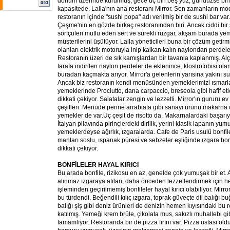
dönüm üzerinde kurulmuş, gece üç bin beş yüz, gündüzse bin k
kapasitede. Laila'nın ana restoranı Mirror. Son zamanların m
restoranın içinde "sushi popa" adı verilmiş bir de sushi bar var.
Çeşme'nin en gözde birkaç restoranından biri. Ancak ciddi bi
sörfçüleri mutlu eden sert ve sürekli rüzgar, akşam burada ye
müşterilerini üşütüyor. Laila yöneticileri buna bir çözüm getirm
olanları elektrik motoruyla inip kalkan kalın naylondan perdel
Restoranın üzeri de sık kamışlardan bir tavanla kaplanmış. Al
tarafa indirilen naylon perdeler de eklenince, klostrofobisi ola
buradan kaçmakta arıyor. Mirror'a gelenlerin yarısına yakını su
Ancak biz restoranın kendi menüsünden yemeklerimizi ısmarl
yemeklerinde Prociutto, dana carpaccio, breseola gibi hafif etle
dikkati çekiyor. Salatalar zengin ve lezzetli. Mirror'ın gururu 
çeşitleri. Menüde penne arrabiata gibi sanayi ürünü makarna 
yemekler de var.Üç çeşit de risotto da. Makarnalardaki başarıy
İtalyan pilavında pirinçlerdeki dirilik, yerini klasik lapanın yu
yemeklerdeyse ağırlık, ızgaralarda. Cafe de Paris usulü bonfile
mantarı soslu, ıspanak püresi ve sebzeler eşliğinde ızgara bonf
dikkati çekiyor.
BONFİLELER HAYAL KIRICI
Bu arada bonfile, rizikosu en az, genelde çok yumuşak bir et. 
alınmaz ızgaraya atılan, daha önceden lezzetlendirmek için he
işleminden geçirilmemiş bonfileler hayal kırıcı olabiliyor. Mirror
bu türdendi. Beğendili kılıç ızgara, toprak güveçte dil balığı b
balığı şiş gibi deniz ürünleri de denizin hemen kıyısındaki b
katılmış. Yemeği krem brüle, çikolata mus, sakızlı muhallebi gibi
tamamlıyor. Restoranda bir de pizza fırını var. Pizza ustası oldu