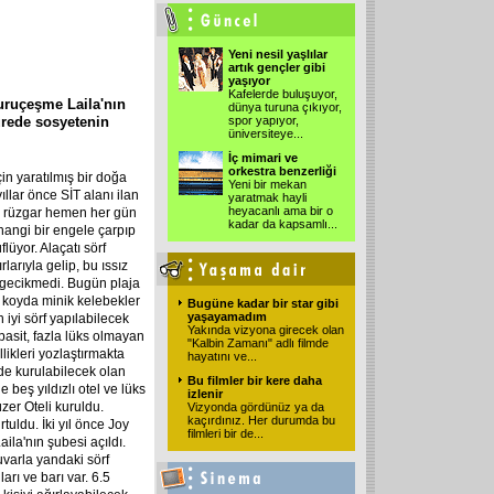
Yeni nesil yaşlılar
artık gençler gibi
yaşıyor
Kafelerde buluşuyor,
uruçeşme Laila'nın
dünya turuna çıkıyor,
sürede sosyetenin
spor yapıyor,
üniversiteye
...
İç mimari ve
orkestra benzerliği
çin yaratılmış bir doğa
Yeni bir mekan
llar önce SİT alanı ilan
yaratmak hayli
heyacanlı ama bir o
de rüzgar hemen her gün
kadar da kapsamlı
...
hangi bir engele çarpıp
lüyor. Alaçatı sörf
larıyla gelip, bu ıssız
e gecikmedi. Bugün plaja
u koyda minik kelebekler
Bugüne kadar bir star gibi
yaşayamadım
 iyi sörf yapılabilecek
Yakında vizyona girecek olan
basit, fazla lüks olmayan
"Kalbin Zamanı" adlı filmde
likleri yozlaştırmakta
hayatını ve
...
rde kurulabilecek olan
Bu filmler bir kere daha
 beş yıldızlı otel ve lüks
izlenir
zer Oteli kuruldu.
Vizyonda gördünüz ya da
kaçırdınız. Her durumda bu
tuldu. İki yıl önce Joy
filmleri bir de
...
la'nın şubesi açıldı.
uvarla yandaki sörf
arı ve barı var. 6.5