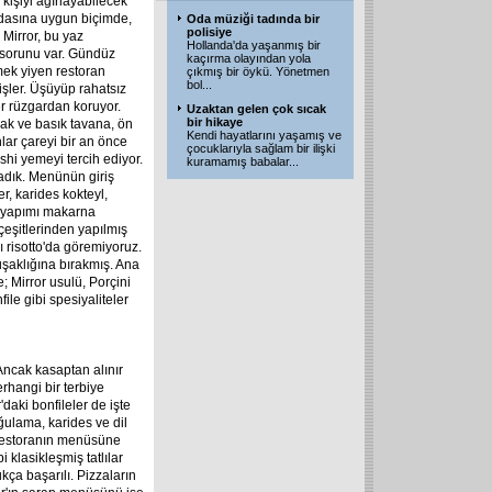
işiyi ağırlayabilecek
odasına uygun biçimde,
Oda müziği tadında bir
polisiye
 Mirror, bu yaz
Hollanda'da yaşanmış bir
r sorunu var. Gündüz
kaçırma olayından yola
mek yiyen restoran
çıkmış bir öykü. Yönetmen
bol
...
işler. Üşüyüp rahatsız
er rüzgardan koruyor.
Uzaktan gelen çok sıcak
bir hikaye
çak ve basık tavana, ön
Kendi hayatlarını yaşamış ve
nlar çareyi bir an önce
çocuklarıyla sağlam bir ilişki
shi yemeyi tercih ediyor.
kuramamış babalar
...
adık. Menünün giriş
r, karides kokteyl,
ev yapımı makarna
çeşitlerinden yapılmış
ı risotto'da göremiyoruz.
muşaklığına bırakmış. Ana
; Mirror usulü, Porçini
ile gibi spesiyaliteler
Ancak kasaptan alınır
rhangi bir terbiye
'daki bonfileler de işte
uğulama, karides ve dil
u restoranın menüsüne
 klasikleşmiş tatlılar
kça başarılı. Pizzaların