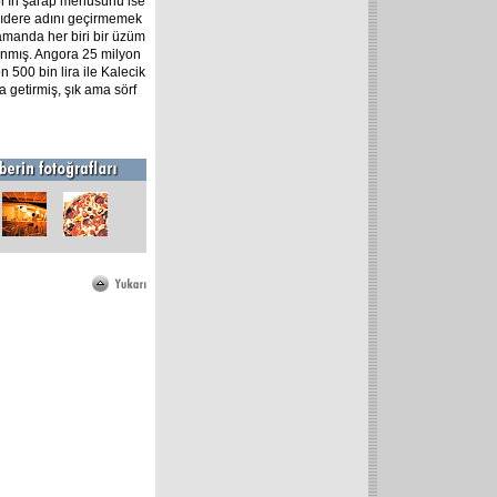
or'ın şarap menüsünü ise
klıdere adını geçirmemek
zamanda her biri bir üzüm
alınmış. Angora 25 milyon
n 500 bin lira ile Kalecik
da getirmiş, şık ama sörf