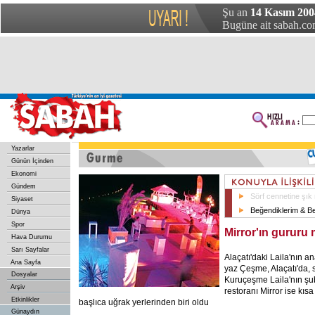
Şu an
14 Kasım 200
Bugüne ait sabah.com
Yazarlar
Günün İçinden
Ekonomi
Gündem
Sörf cennetine şık
Siyaset
Beğendiklerim & B
Dünya
Spor
Mirror'ın gururu
Hava Durumu
Sarı Sayfalar
Alaçatı'daki Laila'nın an
Ana Sayfa
yaz Çeşme, Alaçatı'da, 
Dosyalar
Kuruçeşme Laila'nın şube
Arşiv
restoranı Mirror ise kıs
Etkinlikler
başlıca uğrak yerlerinden biri oldu
Günaydın