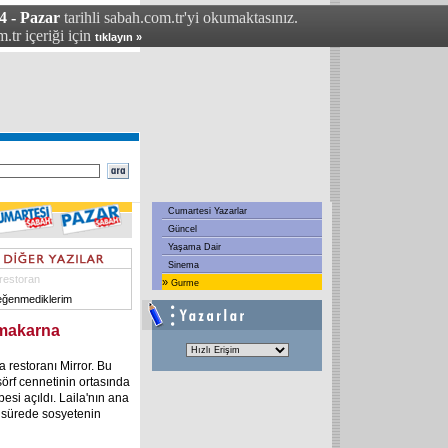
4 - Pazar
tarihli sabah.com.tr'yi okumaktasınız.
.tr içeriği için
tıklayın »
Cumartesi Yazarlar
Güncel
Yaşama Dair
Sinema
 restoran
»
Gurme
eğenmediklerim
 makarna
a restoranı Mirror. Bu
sörf cennetinin ortasında
si açıldı. Laila'nın ana
a sürede sosyetenin