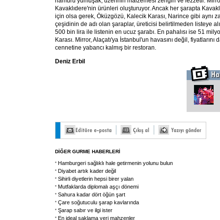
hamuru yumuşak, üzerinin malzemesi zengin ve lezzetli. Mirr
Kavaklıdere'nin ürünleri oluşturuyor. Ancak her şarapta Kava
için olsa gerek, Öküzgözü, Kalecik Karası, Narince gibi aynı 
çeşidinin de adı olan şaraplar, üreticisi belirtilmeden listeye 
500 bin lira ile listenin en ucuz şarabı. En pahalısı ise 51 milyo
Karası. Mirror, Alaçatı'ya İstanbul'un havasını değil, fiyatlarını 
cennetine yabancı kalmış bir restoran.
Deniz Erbil
DİĞER GURME HABERLERİ
Hamburgeri sağlıklı hale getirmenin yolunu bulun
Diyabet artık kader değil
Sihirli diyetlerin hepsi birer yalan
Mutfaklarda diplomalı aşçı dönemi
Sahura kadar dört öğün şart
Çare soğutuculu şarap kavlarında
Şarap sabır ve ilgi ister
En ideal saklama yeri mahzenler