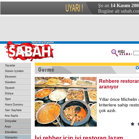
Şu an
14 Kasım 200
Bugüne ait sabah.com
Yazarlar
Günün İçinden
Ekonomi
Rehbere restora
Gündem
aranıyor
Siyaset
Dünya
Yıllar önce Michelin
Spor
kriterlere sahip rest
Hava Durumu
çok azdı.
Sarı Sayfalar
Ana Sayfa
Dosyalar
Arşiv
Etkinlikler
İyi rehber için iyi restoran lazım
Günaydın