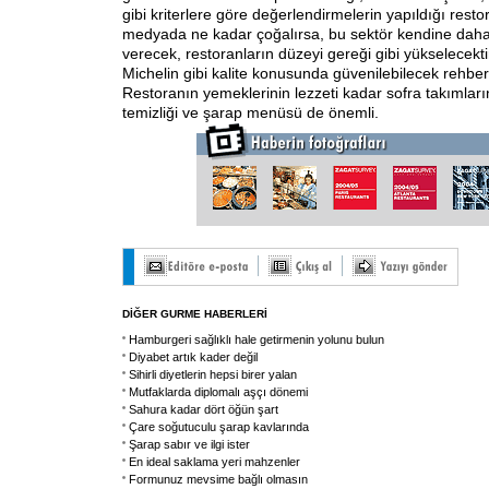
gibi kriterlere göre değerlendirmelerin yapıldığı restora
medyada ne kadar çoğalırsa, bu sektör kendine daha
verecek, restoranların düzeyi gereği gibi yükselecek
Michelin gibi kalite konusunda güvenilebilecek rehberle
Restoranın yemeklerinin lezzeti kadar sofra takımların
temizliği ve şarap menüsü de önemli.
DİĞER GURME HABERLERİ
Hamburgeri sağlıklı hale getirmenin yolunu bulun
Diyabet artık kader değil
Sihirli diyetlerin hepsi birer yalan
Mutfaklarda diplomalı aşçı dönemi
Sahura kadar dört öğün şart
Çare soğutuculu şarap kavlarında
Şarap sabır ve ilgi ister
En ideal saklama yeri mahzenler
Formunuz mevsime bağlı olmasın