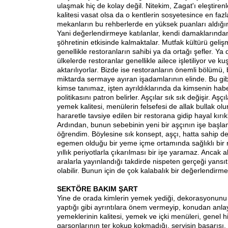
ulaşmak hiç de kolay değil. Nitekim, Zagat'ı eleştiren
kalitesi vasat olsa da o kentlerin sosyetesince en faz
mekanların bu rehberlerde en yüksek puanları aldığına
Yani değerlendirmeye katılanlar, kendi damaklarından
şöhretinin etkisinde kalmaktalar. Mutfak kültürü geliş
genellikle restoranların sahibi ya da ortağı şefler. Ya d
ülkelerde restoranlar genellikle ailece işletiliyor ve 
aktarılıyorlar. Bizde ise restoranların önemli bölümü, 
miktarda sermaye ayıran işadamlarının elinde. Bu gibi
kimse tanımaz, işten ayrıldıklarında da kimsenin hab
politikasını patron belirler. Aşçılar sık sık değişir. Aşç
yemek kalitesi, menülerin felsefesi de allak bullak olu
hararetle tavsiye edilen bir restorana gidip hayal kırı
Ardından, bunun sebebinin yeni bir aşçının işe başl
öğrendim. Böylesine sık konsept, aşçı, hatta sahip de
egemen olduğu bir yeme içme ortamında sağlıklı bir 
yıllık periyotlarla çıkarılması bir işe yaramaz. Ancak al
aralarla yayınlandığı takdirde nispeten gerçeği yan
olabilir. Bunun için de çok kalabalık bir değerlendirm
SEKTÖRE BAKIM ŞART
Yine de orada kimlerin yemek yediği, dekorasyonunu
yaptığı gibi ayrıntılara önem vermeyip, konudan anlay
yemeklerinin kalitesi, yemek ve içki menüleri, genel hi
garsonlarının ter kokup kokmadığı, servisin başarısı, 