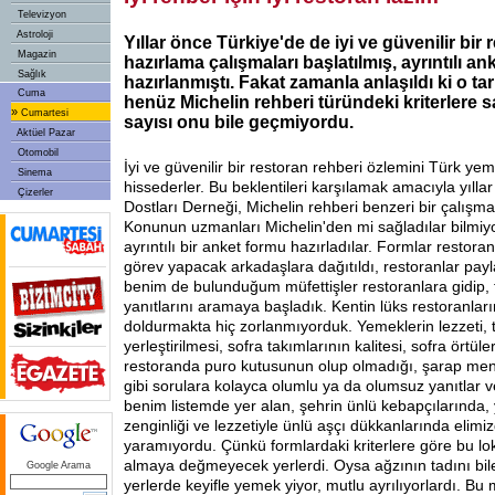
Televizyon
Astroloji
Yıllar önce Türkiye'de de iyi ve güvenilir bir 
Magazin
hazırlama çalışmaları başlatılmış, ayrıntılı ank
Sağlık
hazırlanmıştı. Fakat zamanla anlaşıldı ki o t
Cuma
henüz Michelin rehberi türündeki kriterlere 
»
Cumartesi
sayısı onu bile geçmiyordu.
Aktüel Pazar
Otomobil
İyi ve güvenilir bir restoran rehberi özlemini Türk y
Sinema
hissederler. Bu beklentileri karşılamak amacıyla yılla
Çizerler
Dostları Derneği, Michelin rehberi benzeri bir çalışma
Konunun uzmanları Michelin'den mi sağladılar bilmi
ayrıntılı bir anket formu hazırladılar. Formlar restoran
görev yapacak arkadaşlara dağıtıldı, restoranlar payla
benim de bulunduğum müfettişler restoranlara gidip, 
yanıtlarını aramaya başladık. Kentin lüks restoranlar
doldurmakta hiç zorlanmıyorduk. Yemeklerin lezzeti, 
yerleştirilmesi, sofra takımlarının kalitesi, sofra örtüler
restoranda puro kutusunun olup olmadığı, şarap men
gibi sorulara kolayca olumlu ya da olumsuz yanıtlar ve
benim listemde yer alan, şehrin ünlü kebapçılarında, 
zenginliği ve lezzetiyle ünlü aşçı dükkanlarında elimiz
yaramıyordu. Çünkü formlardaki kriterlere göre bu lok
almaya değmeyecek yerlerdi. Oysa ağzının tadını bile
Google Arama
yerlerde keyifle yemek yiyor, mutlu ayrılıyorlardı. B