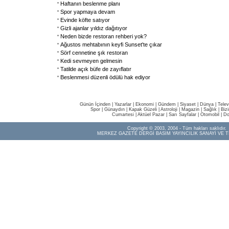
Haftanın beslenme planı
Spor yapmaya devam
Evinde köfte satıyor
Gizli ajanlar yıldız dağıtıyor
Neden bizde restoran rehberi yok?
Ağustos mehtabının keyfi Sunset'te çıkar
Sörf cennetine şık restoran
Kedi sevmeyen gelmesin
Tatilde açık büfe de zayıflatır
Beslenmesi düzenli ödülü hak ediyor
Günün İçinden
|
Yazarlar
|
Ekonomi
|
Gündem
|
Siyaset
|
Dünya |
Telev
Spor
|
Günaydın
|
Kapak Güzeli
|
Astroloji
|
Magazin
|
Sağlık
|
Biz
Cumartesi
|
Aktüel Pazar
|
Sarı Sayfalar
|
Otomobil
|
Do
Copyright © 2003, 2004 - Tüm hakları saklıdır.
MERKEZ GAZETE DERGİ BASIM YAYINCILIK SANAYİ VE T