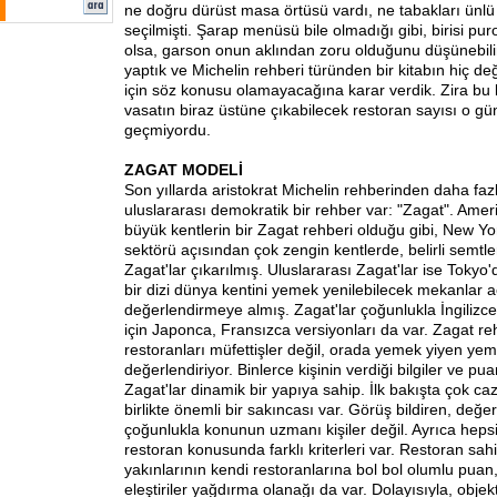
ne doğru dürüst masa örtüsü vardı, ne tabakları ünl
seçilmişti. Şarap menüsü bile olmadığı gibi, birisi p
olsa, garson onun aklından zoru olduğunu düşünebilird
yaptık ve Michelin rehberi türünden bir kitabın hiç değ
için söz konusu olamayacağına karar verdik. Zira bu k
vasatın biraz üstüne çıkabilecek restoran sayısı o g
geçmiyordu.
ZAGAT MODELİ
Son yıllarda aristokrat Michelin rehberinden daha fazl
uluslararası demokratik bir rehber var: "Zagat". Am
büyük kentlerin bir Zagat rehberi olduğu gibi, New Yo
sektörü açısından çok zengin kentlerde, belirli semtler
Zagat'lar çıkarılmış. Uluslararası Zagat'lar ise Toky
bir dizi dünya kentini yemek yenilebilecek mekanlar 
değerlendirmeye almış. Zagat'lar çoğunlukla İngilizce
için Japonca, Fransızca versiyonları da var. Zagat re
restoranları müfettişler değil, orada yemek yiyen ye
değerlendiriyor. Binlerce kişinin verdiği bilgiler ve p
Zagat'lar dinamik bir yapıya sahip. İlk bakışta çok c
birlikte önemli bir sakıncası var. Görüş bildiren, değ
çoğunlukla konunun uzmanı kişiler değil. Ayrıca hep
restoran konusunda farklı kriterleri var. Restoran sahi
yakınlarının kendi restoranlarına bol bol olumlu puan,
eleştiriler yağdırma olanağı da var. Dolayısıyla, objek