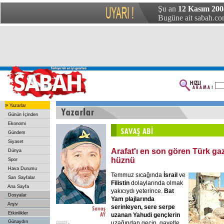
Şu an
12 Kasım 20
Bugüne ait sabah.com
»
Yazarlar
Günün İçinden
Ekonomi
Gündem
Siyaset
Arafat'ı en son gören Türk ga
Dünya
hüznü
Spor
Hava Durumu
Temmuz sıcağında
İsrail
ve
Sarı Sayfalar
Filistin
dolaylarında olmak
Ana Sayfa
yakıcıydı yeterince.
Bat
Dosyalar
Yam plajlarında
Arşiv
serinleyen, sere serpe
Etkinlikler
uzanan Yahudi gençlerin
Günaydın
uzağından geçip, gayetle