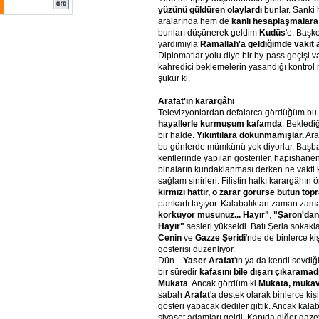
yüzünü güldüren olaylardı
bunlar. Sanki 
aralarında hem de
kanlı hesaplaşmalara
bunları düşünerek geldim
Kudüs
'e. Baş
yardımıyla
Ramallah'a geldiğimde vakit 
Diplomatlar yolu diye bir by-pass geçişi va
kahredici beklemelerin yasandığı kontrol 
şükür ki.
Arafat'ın karargâhı
Televizyonlardan defalarca gördüğüm bu 
hayallerle kurmuşum kafamda
. Bekled
bir halde.
Yıkıntılara dokunmamışlar.
Ara
bu günlerde mümkünü yok diyorlar. Başbak
kentlerinde yapılan gösteriler, hapishanen
binaların kundaklanması derken ne vakti
sağlam sinirleri. Filistin halkı karargâhın
kırmızı hattır, o zarar görürse bütün topr
pankartı taşıyor. Kalabalıktan zaman zam
korkuyor musunuz... Hayır"
,
"Şaron'dan
Hayır"
sesleri yükseldi. Batı Şeria sokakl
Cenin
ve
Gazze Şeridi
'nde de binlerce ki
gösterisi düzenliyor.
Dün...
Yaser Arafat
'ın ya da kendi sevdiğ
bir süredir
kafasını bile dışarı çıkaramad
Mukata
. Ancak gördüm ki
Mukata, muka
sabah
Arafat
'a destek olarak binlerce ki
gösteri yapacak dediler gittik. Ancak kalab
siyaset adamları geldi. Kapıda diğer gazete