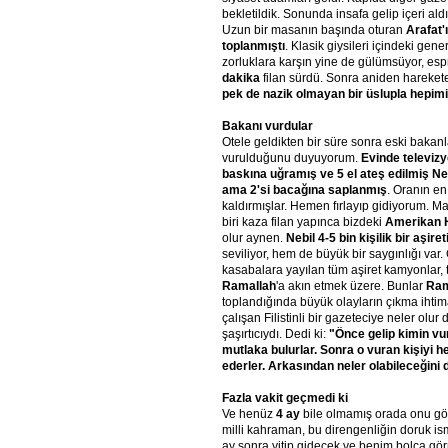
bekletildik. Sonunda insafa gelip içeri aldıl
Uzun bir masanın başında oturan
Arafat'
toplanmıştı
. Klasik giysileri içindeki gene
zorluklara karşın yine de gülümsüyor, esp
dakika
filan sürdü. Sonra aniden hareke
pek de nazik olmayan bir üslupla hepimiz
Bakanı vurdular
Otele geldikten bir süre sonra eski baka
vurulduğunu duyuyorum.
Evinde televiz
baskına uğramış ve 5 el ateş edilmiş Neb
ama 2'si bacağına saplanmış
. Oranın e
kaldırmışlar. Hemen fırlayıp gidiyorum. M
biri kaza filan yapınca bizdeki
Amerikan 
olur aynen.
Nebil 4-5 bin kişilik bir aşireti
seviliyor, hem de büyük bir saygınlığı var.
kasabalara yayılan tüm aşiret kamyonlar, t
Ramallah
'a akın etmek üzere. Bunlar
Ram
toplandığında büyük olayların çıkma ihtimal
çalışan Filistinli bir gazeteciye neler olur
şaşırtıcıydı. Dedi ki:
"Önce gelip kimin vu
mutlaka bulurlar. Sonra o vuran kişiyi 
ederler. Arkasından neler olabileceğini de
Fazla vakit geçmedi ki
Ve henüz
4 ay
bile olmamış orada onu göre
milli kahraman, bu direngenliğin doruk ism
ay sonra yitip gidecek ve benim bolca gör