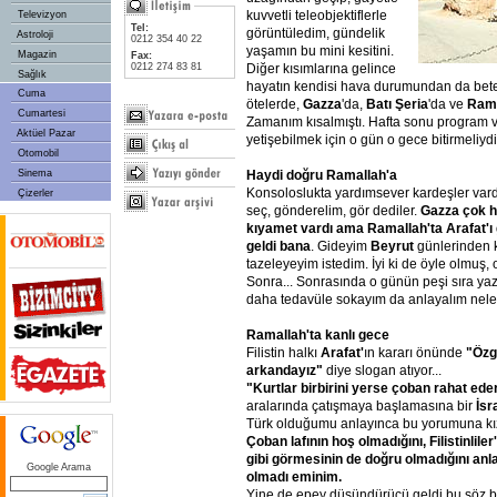
kuvvetli teleobjektiflerle
Televizyon
Tel:
görüntüledim, gündelik
Astroloji
0212 354 40 22
yaşamın bu mini kesitini.
Magazin
Fax:
Diğer kısımlarına gelince
0212 274 83 81
Sağlık
hayatın kendisi hava durumundan da beter
Cuma
ötelerde,
Gazza
'da,
Batı Şeria
'da ve
Rama
Cumartesi
Zamanım kısalmıştı. Hafta sonu program v
Aktüel Pazar
yetişebilmek için o gün o gece bitirmeliydi
Otomobil
Haydi doğru Ramallah'a
Sinema
Konsoloslukta yardımsever kardeşler vard
Çizerler
seç, gönderelim, gör dediler.
Gazza çok h
kıyamet vardı ama Ramallah'ta Arafat'
geldi bana
. Gideyim
Beyrut
günlerinden 
tazeleyeyim istedim. İyi ki de öyle olmuş, 
Sonra... Sonrasında o günün peşi sıra yazd
daha tedavüle sokayım da anlayalım nele
Ramallah'ta kanlı gece
Filistin halkı
Arafat'
ın kararı önünde
"Özg
arkandayız"
diye slogan atıyor...
"Kurtlar birbirini yerse çoban rahat eder."
aralarında çatışmaya başlamasına bir
İsra
Türk olduğumu anlayınca bu yorumuna kız
Çoban lafının hoş olmadığını, Filistinlile
gibi görmesinin de doğru olmadığını anl
Google Arama
olmadı eminim.
Yine de epey düşündürücü geldi bu söz 