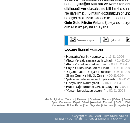
haberleştirdiğim
Mukata ve Ramallah onu
dikileceği yer olacaktı
ne bilirim ki o saat
Ne diyelim ki... Bir tarih gözümüzün önün
ne diyelim ki. Belki sadece içten, derinden
Güle Güle Filistin Aslanı.
Çokça esir düşt
olmadın az şey mi anlayana.
YAZARIN ÖNCEKİ YAZILARI
Hastalığa 'nanik' yapmak!..
/ 11-11-2004
Atatürk'e saldıranlara tarih tokadı
/ 10-11-20
Atatürk'ün ölüm saati üzerine
/ 09-11-2004
Sayın Cumhurbaşkanım lütfen!..
/ 08-11-20
Yaşamın acısı, yaşamın renkleri
/ 07-11-20
Sinan Çetin ve küçük Emre
/ 06-11-2004
Şöhret üçüzlere mutluluk getirmedi
/ 05-11-
Ohayo filan oldum yani!..
/ 04-11-2004
Eşber Yağmurdereli tavla ustasıymış
/ 03-1
'Yaşam kurgulayan adam!..'
/ 02-11-2004
Günün İçinden
|
Yazarlar
|
Ekonomi
|
Gündem
|
Siyaset
|
Dünya |
Telev
Spor
|
Günaydın
|
Kapak Güzeli
|
Astroloji
|
Magazin
|
Sağlık
|
Biz
Cumartesi
|
Aktüel Pazar
|
Sarı Sayfalar
|
Otomobil
|
Dosyalar
|
A
Copyright © 2003, 2004 - Tüm hakları saklıdır.
MERKEZ GAZETE DERGİ BASIM YAYINCILIK SANAYİ VE T