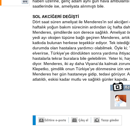
haberi üzerine, genç adam aynı gün hava ambulansı i
saatlerinde ise, ameliyata alınmıştı bile.
SOL AKCİĞERİ DEĞİŞTİ
Dört saat süren ameliyat ile Menderes'in sol akciğeri de
haftalık yoğun bakım sürecinin ardından üç hafta da
Menderes, şimdilerde son derece sağlıklı. Ameliyat ön
yedi ayı oksijen tüpüne bağlı geçiren Menderes, artı
katkıda bulunan herkese teşekkür ediyor. Tek istediği 
durumda olan hastalara yardımcı olabilmek. Öyle ki;
elverirse, Türkiye'ye döndükten sonra yardıma ihtiyac
hastalarla tekrar buralara bile gelebilirim. Yeter ki, ha
diyor. Menderes, iki ay daha Viyana'da kalmak zorun
Klepetko, şimdilik onun Türkiye'ye dönmesine izin ve
Menderes her gün hastaneye gidip, tedavi görüyor. An
atlatıldı, eskisi kadar mutlu ve sağlıklı günler kapıda..