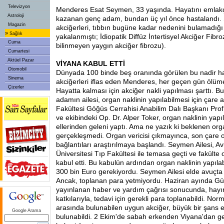
Televizyon
Menderes Esat Seymen, 33 yaşında. Hayatını emlakç
Astroloji
kazanan genç adam, bundan üç yıl önce hastalandı.
Magazin
akciğerleri, tıbbın bugüne kadar nedenini bulamadığı 
»
Sağlık
yakalanmıştı; İdiopatik Diffüz İntertisyel Akciğer Fibro
Cuma
bilinmeyen yaygın akciğer fibrozu).
Cumartesi
Aktüel Pazar
VİYANA KABUL ETTİ
Otomobil
Dünyada 100 binde beş oranında görülen bu nadir h
Sinema
akciğerleri iflas eden Menderes, her geçen gün ölüm
Çizerler
Hayatta kalması için akciğer nakli yapılması şarttı. 
adamın ailesi, organ naklinin yapılabilmesi için çare a
Fakültesi Göğüs Cerrahisi Anabilim Dalı Başkanı Prof
ve ekibindeki Op. Dr. Alper Toker, organ naklinin yapıl
ellerinden geleni yaptı. Ama ne yazık ki beklenen org
gerçekleşmedi. Organ vericisi çıkmayınca, son çare o
bağlantıları araştırılmaya başlandı. Seymen Ailesi, A
Üniversitesi Tıp Fakültesi ile temasa geçti ve fakülte o
kabul etti. Bu kabulün ardından organ naklinin yapılab
300 bin Euro gerekiyordu. Seymen Ailesi elde avuçta 
Ancak, toplanan para yetmiyordu. Haziran ayında G
yayınlanan haber ve yardım çağrısı sonucunda, hayır
katkılarıyla, tedavi için gerekli para toplanabildi. No
arasında bulunabilen uygun akciğer, büyük bir şans 
Google Arama
bulunabildi. 2 Ekim'de sabah erkenden Viyana'dan ge