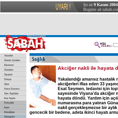
Şu an
9 Kasım 2004 
Bugüne ait sabah.com
Yazarlar
Günün İçinden
Ekonomi
Akciğer nakli ile hayata
Gündem
Siyaset
Yakalandığı amansız hastalık 
Dünya
akciğerleri iflas eden 33 yaşı
Spor
Esat Seymen, tedavisi için to
Hava Durumu
sayesinde Viyana'da akciğer n
Sarı Sayfalar
hayata döndü. Yardım için aç
Ana Sayfa
numarasına para yatıran Günay
Dosyalar
nakil gerçekleşmezse bir aylı
Arşiv
gencecik bir bedene, adeta ikinci hayatı arm
Etkinlikler
Günaydın