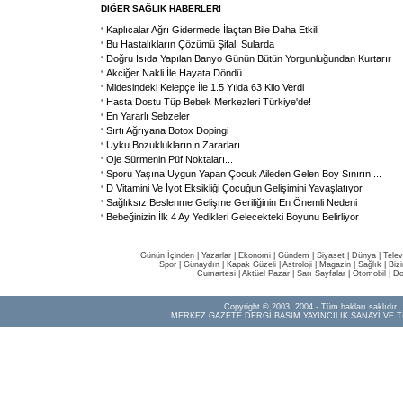
DİĞER SAĞLIK HABERLERİ
Kaplıcalar Ağrı Gidermede İlaçtan Bile Daha Etkili
Bu Hastalıkların Çözümü Şifalı Sularda
Doğru Isıda Yapılan Banyo Günün Bütün Yorgunluğundan Kurtarır
Akciğer Nakli İle Hayata Döndü
Midesindeki Kelepçe İle 1.5 Yılda 63 Kilo Verdi
Hasta Dostu Tüp Bebek Merkezleri Türkiye'de!
En Yararlı Sebzeler
Sırtı Ağrıyana Botox Dopingi
Uyku Bozukluklarının Zararları
Oje Sürmenin Püf Noktaları...
Sporu Yaşına Uygun Yapan Çocuk Aileden Gelen Boy Sınırını
...
D Vitamini Ve İyot Eksikliği Çocuğun Gelişimini Yavaşlatıyor
Sağlıksız Beslenme Gelişme Geriliğinin En Önemli Nedeni
Bebeğinizin İlk 4 Ay Yedikleri Gelecekteki Boyunu Belirliyor
Günün İçinden
|
Yazarlar
|
Ekonomi
|
Gündem
|
Siyaset
|
Dünya |
Telev
Spor
|
Günaydın
|
Kapak Güzeli
|
Astroloji
|
Magazin
|
Sağlık
|
Biz
Cumartesi
|
Aktüel Pazar
|
Sarı Sayfalar
|
Otomobil
|
Do
Copyright © 2003, 2004 - Tüm hakları saklıdır.
MERKEZ GAZETE DERGİ BASIM YAYINCILIK SANAYİ VE T