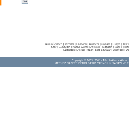
Günün İçinden
|
Yazarlar
|
Ekonomi
|
Gündem
|
Siyaset
|
Dünya |
Telev
Spor
|
Günaydın
|
Kapak Güzeli
|
Astroloji
|
Magazin
|
Sağlık
|
Biz
Cumartesi
|
Aktüel Pazar
|
Sarı Sayfalar
|
Otomobil
|
Do
Copyright © 2003, 2004 - Tüm hakları saklıdır.
MERKEZ GAZETE DERGİ BASIM YAYINCILIK SANAYİ VE T