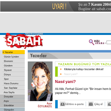
Şu an
7 Kasım 2004
Bugüne ait sabah.com
»
Yazarlar
Günün İçinden
Ekonomi
Gündem
Kilolarıyla kafayı bozanlar dikkat!
Siyaset
Nasıl yani?
Dünya
Spor
Nasıl yani?
Hava Durumu
Sarı Sayfalar
Ali Atik, Ferhat Güzel için "Bir insan hem
yapar mı?" demiş...
Ana Sayfa
Dosyalar
Arşiv
Etkinlikler
Günaydın