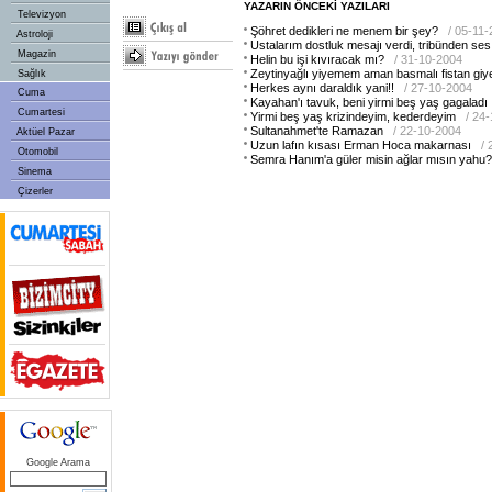
YAZARIN ÖNCEKİ YAZILARI
Televizyon
Şöhret dedikleri ne menem bir şey?
/ 05-11
Astroloji
Ustalarım dostluk mesajı verdi, tribünden ses
Magazin
Helin bu işi kıvıracak mı?
/ 31-10-2004
Zeytinyağlı yiyemem aman basmalı fistan g
Sağlık
Herkes aynı daraldık yani!!
/ 27-10-2004
Cuma
Kayahan'ı tavuk, beni yirmi beş yaş gagaladı
Cumartesi
Yirmi beş yaş krizindeyim, kederdeyim
/ 24
Sultanahmet'te Ramazan
/ 22-10-2004
Aktüel Pazar
Uzun lafın kısası Erman Hoca makarnası
/
Otomobil
Semra Hanım'a güler misin ağlar mısın yahu?
Sinema
Çizerler
Google Arama