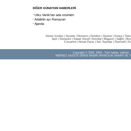
DİĞER GÜNAYDIN HABERLERİ
Utku Varlık'tan ada resimleri
Adaletin ayı Ramazan
Ajanda
Günün İçinden
|
Yazarlar
|
Ekonomi
|
Gündem
|
Siyaset
|
Dünya |
Telev
Spor
|
Günaydın
|
Kapak Güzeli
|
Astroloji
|
Magazin
|
Sağlık
|
Biz
Cumartesi
|
Aktüel Pazar
|
Sarı Sayfalar
|
Otomobil
|
Do
Copyright © 2003, 2004 - Tüm hakları saklıdır.
MERKEZ GAZETE DERGİ BASIM YAYINCILIK SANAYİ VE T