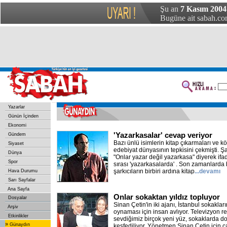
Şu an
7 Kasım 2004
Bugüne ait sabah.com
Yazarlar
Günün İçinden
Ekonomi
'Yazarkasalar' cevap veriyor
Gündem
Bazı ünlü isimlerin kitap çıkarmaları ve k
Siyaset
edebiyat dünyasının tepkisini çekmişti. Şa
Dünya
"Onlar yazar değil yazarkasa" diyerek ifad
Spor
sırası 'yazarkasalarda' . Son zamanlarda
şarkıcıların birbiri ardına kitap
...devamı
Hava Durumu
Sarı Sayfalar
Ana Sayfa
Onlar sokaktan yıldız topluyor
Dosyalar
Sinan Çetin'in iki ajanı, İstanbul sokaklar
Arşiv
oynaması için insan avlıyor. Televizyon r
Etkinlikler
sevdiğimiz birçok yeni yüz, sokaklarda do
»
Günaydın
keşfediliyor. Yönetmen Sinan Çetin için ç