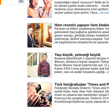
hoşlandığını biliyor musunuz? Belki de on
bir demet çiçekle mutlu edersiniz.... Sevd
nedense ucuz olmamasına özen gösterir, g
seçme çabası içine gireriz. Oysa,
...devam
Hem resmini yapıyor hem kitabın
Ressam ve folklor araştırmacısı Ekber Ye
geleneksel baş bağlama şekillerine adad
gezen sanatçı, gördüğü türban modelleri
yetinmeyip, tarihini yazmaya başladı. Tür
sık başörtüsünün Anadolu'da bir gelenek
Yaşı küçük, yeteneği büyük
Boyama kalemleriyle 5 yaşında tanışan m
Bilecen, dördüncü kişisel sergisini Türki
Basın Müzesi Sanat Galerisi'nde açtı. 11 
Kasım 2004 Cuma gününe kadar açık kalac
kalem, sulu ve pastel boyalarla yaptığı
...
Türk fotoğrafçıdan 'Times and P
Fotoğrafçı Mustafa Önder'in 'Times and Pla
içinde Küba, Haiti, New York, İstanbul, M
insan ve yaşama dair karelerden oluşan f
Francisco'da sergilenecek. Önder'in 10 
KnackDesignStudio'da açılışı yapılacak o