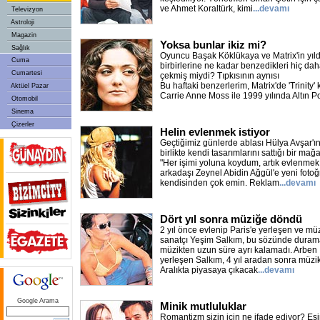
ve Ahmet Koraltürk, kimi
...devamı
Televizyon
Astroloji
Magazin
Yoksa bunlar ikiz mi?
Sağlık
Oyuncu Başak Köklükaya ve Matrix'in yıl
Cuma
birbirlerine ne kadar benzedikleri hiç dah
Cumartesi
çekmiş miydi? Tıpkısının aynısı
Bu haftaki benzerlerim, Matrix'de 'Trinity'
Aktüel Pazar
Carrie Anne Moss ile 1999 yılında Altın P
Otomobil
Sinema
Çizerler
Helin evlenmek istiyor
Geçtiğimiz günlerde ablası Hülya Avşar'ın 
birlikte kendi tasarımlarını sattığı bir ma
"Her işimi yoluna koydum, artık evlenmek 
arkadaşı Zeynel Abidin Ağgül'e yeni fotoğr
kendisinden çok emin. Reklam
...devamı
Dört yıl sonra müziğe döndü
2 yıl önce evlenip Paris'e yerleşen ve müz
sanatçı Yeşim Salkım, bu sözünde duram
müzikten uzun süre ayrı kalamadı. Arben İ
yerleşen Salkım, 4 yıl aradan sonra müzi
Aralıkta piyasaya çıkacak
...devamı
Google Arama
Minik mutluluklar
Romantizm sizin için ne ifade ediyor? Eş