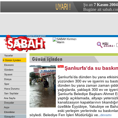
Şu an
7 Kasım 2004
Bugüne ait sabah.com
Yazarlar
»
Günün İçinden
Ekonomi
Şanlıurfa'da su baskın
Gündem
Siyaset
Şanlıurfa'da dünden bu yana etkisin
Dünya
yüzünden 300 ev ve işyerini su bastı
Spor
dünden bu yana zaman zaman şiddeti
Hava Durumu
yağışlarda, yaklaşık 300 ev ve işyerini
Şanlıurfa Belediye Başkanı Ahmet E
Sarı Sayfalar
yaptığı açıklamada, altyapı yetersizl
Ana Sayfa
kanalizasyon kapaklarının tıkandığı
Dosyalar
özellikle Eyyübiye, Yakubiye ve Baha
Arşiv
eski yerleşim yerlerinde su baskınlar
Etkinlikler
söyledi. Belediye Fen İşleri Müdürlüğü ve
...devamı
Günaydın