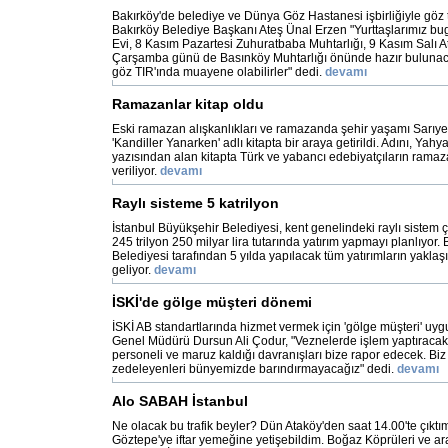
Bakırköy'de belediye ve Dünya Göz Hastanesi işbirliğiyle göz t
Bakırköy Belediye Başkanı Ateş Ünal Erzen "Yurttaşlarımız bu
Evi, 8 Kasım Pazartesi Zuhuratbaba Muhtarlığı, 9 Kasım Salı 
Çarşamba günü de Basınköy Muhtarlığı önünde hazır bulunac
göz TIR'ında muayene olabilirler" dedi.
devamı
Ramazanlar kitap oldu
Eski ramazan alışkanlıkları ve ramazanda şehir yaşamı Sarıye
'Kandiller Yanarken' adlı kitapta bir araya getirildi. Adını, Yahy
yazısından alan kitapta Türk ve yabancı edebiyatçıların ramaz
veriliyor.
devamı
Raylı sisteme 5 katrilyon
İstanbul Büyükşehir Belediyesi, kent genelindeki raylı sistem ç
245 trilyon 250 milyar lira tutarında yatırım yapmayı planlıyor.
Belediyesi tarafından 5 yılda yapılacak tüm yatırımların yakla
geliyor.
devamı
İSKİ'de gölge müşteri dönemi
İSKİ AB standartlarında hizmet vermek için 'gölge müşteri' uygu
Genel Müdürü Dursun Ali Çodur, "Veznelerde işlem yaptıraca
personeli ve maruz kaldığı davranışları bize rapor edecek. Biz
zedeleyenleri bünyemizde barındırmayacağız" dedi.
devamı
Alo SABAH İstanbul
Ne olacak bu trafik beyler? Dün Ataköy'den saat 14.00'te çıktı
Göztepe'ye iftar yemeğine yetişebildim. Boğaz Köprüleri ve ara