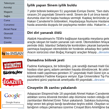
Televizyon
İyilik yapan Sinem iyilik buldu
Astroloji
7 yıldır böbrek bekleyen 51 yaşındaki Evniye Demir, "Sen dah
Magazin
sırasını 24 yaşındaki Sinem'e verdi. Sinem de 6 yıl önce kendi
Sağlık
durumda olan bir başka hastaya vermişti. Kapkaç teröründe ya
Cuma
Hakan Canıdemir'in böbrekleri, Haydarpaşa Numune Hastanesi
hasta arasında duygulu bir paylaşıma neden oldu. Hakan'ın
..
Cumartesi
Aktüel Pazar
Diri diri yanarak öldü
Otomobil
Sinema
Atatürk Havalimanı'nı TEM'e bağlayan kavşakta meydana gel
araçta sıkışan bir kadın yanarak can verdi. Otomobilden fırlay
Çizerler
yerinde öldü. İstanbul Sefaköy'de kontrolden çıkarak bariyerl
yanmaya başlayan otomobilde bir hostesle arkadaşı feci şekild
Aracın sürücüsü olan Boğaç Karagöz araçtan fırlayıp
...devamı
Damadına böbrek jesti
Fadime Karkagaca, bir böbreğini, çok sevdiği damadı Halil Gü
hastası olan genç adamı yeniden hayata döndürecek. İki yıldır
böbrek nakli yapılması gereken 37 yaşındaki Halil Gürel için 
kayınvalidesi Fadime Kargace veriyor. Ege Üniversitesi Tıp Fa
pazartesi günü yapılacak ameliyatla 49 yaşındaki
...devamı
Cinayetin ilk zanlısı yakalandı
Adapazarı Ekspresi'nde 18 yaşındaki Ahmet Hakan Canıdemir'
aldıktan sonra döverek trenden atıp ölümüne neden olduğu id
zanlılardan Mehmet Emin Tolun yakalandı. Sabıkası bulunmay
Google Arama
bilgi veren tek görgü tanığı tarafından teşhis edildi. Olaydan s
tanığının ortaya çıkmaması üzerine Cinayet Büro Amirliğine ba