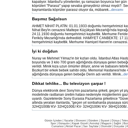
kapatıyor. İstanbul'u yönetenler, şu ramazan boyunca her gün 
köprüleri "Parasız" yapıp sevaba girseydiniz olmaz mıydı?. S
bayramlarda köprüler parasız oluyor da, mübarek
...devamı
Başımız Sağolsun
AHMET NİHAT PLATİN: 01.01.1933 doğumlu hemşehrimizi kay
Nihat Bey'in cenazesi Maltepe Küçükyalı Mezarlığı'nda toprağ
24.11.1930 doğumlu hemşehrimizi kaybettik. Merhume Feride
Feriköy Mezarlığı'nda defnedildi. HAMİYET CANBEKTE: 17.1
hemşehrimizi kaybettik. Merhume Hamiyet Hanım'ın cenazesi
İyi ki doğdun
Nuray ve Mehmet Yılmaz'ın bir kızları oldu. İstanbul Atlas Has
boyunda ve 3 kilo 700 gram ağırlığında dünyaya gelen bebeğe
verildi. Minik kıza uzun ömürler diliyor, anne ve babasını tebri
Bozkurt bir erkek bebek sahibi oldu. Memorial Hastanesi'nde 
ağırlığında dünyaya gelen bebeğe Derin adı verildi. Minik
...d
Dikkat tehlike... Bu televizyon çarpar !
Dünya elektronik devi Sony'nin pazarlama şirketi, geçen yıl pi
modelinde rastlanan üretim hatası nedeniyle müşterilerini gaze
uyardı. Gazetelerde Sony Eurasia Pazarlama şirketince "Güvenl
altında yeralan ilanlarda, "geçen yıl sonbaharda piyasaya sü
32HQ100B/ KV- 32HQ100E/ KV- 32HQ100K/ KV- 36HQ100B/
Günün İçinden
|
Yazarlar
|
Ekonomi
|
Gündem
|
Siyaset
|
Dünya |
Telev
Spor
|
Günaydın
|
Kapak Güzeli
|
Astroloji
|
Magazin
|
Sağlık
|
Biz
Cumartesi
|
Aktüel Pazar
|
Sarı Sayfalar
|
Otomobil
|
Dosyalar
|
A