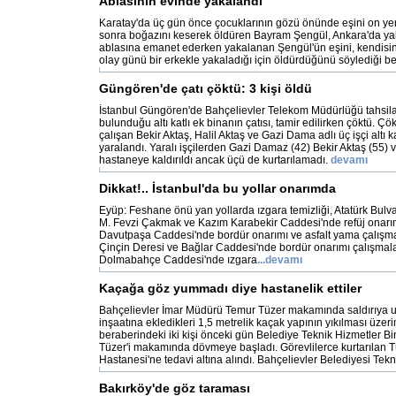
Ablasının evinde yakalandı
Karatay'da üç gün önce çocuklarının gözü önünde eşini on ye
sonra boğazını keserek öldüren Bayram Şengül, Ankara'da yak
ablasına emanet ederken yakalanan Şengül'ün eşini, kendisini
olay günü bir erkekle yakaladığı için öldürdüğünü söylediği beli
Güngören'de çatı çöktü: 3 kişi öldü
İstanbul Güngören'de Bahçelievler Telekom Müdürlüğü tahsila
bulunduğu altı katlı ek binanın çatısı, tamir edilirken çöktü. Ç
çalışan Bekir Aktaş, Halil Aktaş ve Gazi Dama adlı üç işçi altı 
yaralandı. Yaralı işçilerden Gazi Damaz (42) Bekir Aktaş (55) v
hastaneye kaldırıldı ancak üçü de kurtarılamadı.
devamı
Dikkat!.. İstanbul'da bu yollar onarımda
Eyüp: Feshane önü yan yollarda ızgara temizliği, Atatürk Bu
M. Fevzi Çakmak ve Kazım Karabekir Caddesi'nde refüj onarım
Davutpaşa Caddesi'nde bordür onarımı ve asfalt yama çalışma
Çinçin Deresi ve Bağlar Caddesi'nde bordür onarımı çalışmalar
Dolmabahçe Caddesi'nde ızgara
...devamı
Kaçağa göz yummadı diye hastanelik ettiler
Bahçelievler İmar Müdürü Temur Tüzer makamında saldırıya uğ
inşaatına ekledikleri 1,5 metrelik kaçak yapının yıkılması üzerin
beraberindeki iki kişi önceki gün Belediye Teknik Hizmetler B
Tüzer'i makamında dövmeye başladı. Görevlilerce kurtarılan 
Hastanesi'ne tedavi altına alındı. Bahçelievler Belediyesi Tekn
Bakırköy'de göz taraması