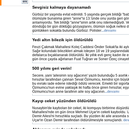
Sevgisiz kalmaya dayanamadı
Gürbüz bir yaşında evlat edinildi. 5 yaşında gerçek bildiği "bab
ölümüyle bunalıma giren "anne"si 13.'ünde onu yurda geri gön
anlamıyordu. Tek bildiği "anne"sinin artık onu istemediğiydi. 
döndüğü bir gün döktüğü gözyaşlarını, ölümün soğuk nefesi di
günlükken sokakta bulundu Gürbüz. Polisler
...devamı
Yedi altın bilezik için öldürüldü
Fevzi Çakmak Mahallesi Kolej Caddesi Önder Sokak'ta iki ayl
Sağır kolundaki bilezikleri almak isteyen 18 ve 19 yaşlarındak
defalarca bıçaklanarak öldürüldü. İki yıllık evli genç kadın ile
gün önce çayda ağırlanan Fuat Tuğran ve Soner Özeç cinayeti it
500 yılımı geri verin!
Secere, yani 'ailesinin soy ağacının' yazılı bulunduğu 5 asırlı
hırsızlar tarafından çalınan Seval Özmumcu, kendisi için büy
bu evrakı iade edene istediği ödülü verecek. Emekli bir sigort
Özmumcu'nun evine yaklaşık iki hafta önce giren hırsızlar, eşyal
Özmumcu'nun anne tarafının aile soy ağacının
...devamı
Kayıp ceket yüzünden öldürüldü
Nusaybin'de kaybolan bir ceket, iki komşuyu birbirine düşürd
Mahallesi'nde on gün önce Mehmet Uçar'ın ceketi kayboldu. 
Demir Ailesi'ni hırsızlıkla suçladı. Bu yüzden iki aile arasında
Uçar'ın Ozan Demir tarafından öldürülmesiyle sonuçlandı.
de