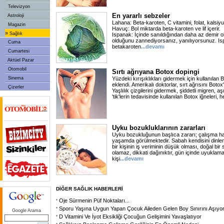
Televizyon
En yararlı sebzeler
Astroloji
Lahana: Beta-karoten, C vitamini, folat, kalsiyum
Magazin
Havuç: Bol miktarda beta-karoten ve lif içerir.
»
Sağlık
Ispanak: İçinde sanıldığından daha az demir o
olduğunu zannediyorsanız, yanılıyorsunuz. Is
Cuma
betakaroten
...devamı
Cumartesi
Aktüel Pazar
Otomobil
Sırtı ağrıyana Botox dopingi
Sinema
Yüzdeki kırışıklıkları gidermek için kullanılan B
eklendi. Amerikalı doktorlar, sırt ağrısını Botox
Çizerler
Yaşlılık çizgilerini gidermek, şiddetli migren, aş
'tik'lerin tedavisinde kullanılan Botox iğneleri, 
Uyku bozukluklarının zararları
Uyku bozukluğunun başlıca zararı; çalışma h
yaşamda görülmektedir. Sabah kendisini dinl
bir kişinin iş veriminin düşük olması, doğal bir
olamaz, dikkati dağınıktır, gün içinde uyuklama 
kişi
...devamı
DİĞER SAĞLIK HABERLERİ
Oje Sürmenin Püf Noktaları...
Sporu Yaşına Uygun Yapan Çocuk Aileden Gelen Boy Sınırını Aşıyo
Google Arama
D Vitamini Ve İyot Eksikliği Çocuğun Gelişimini Yavaşlatıyor