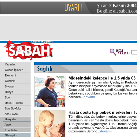
Şu an
7 Kasım 2004
Bugüne ait sabah.com
Yazarlar
Günün İçinden
Ekonomi
Midesindeki kelepçe ile 1.5 yılda 63 
Gündem
Aşırı derecede şişman olan Çağlayan Kadıoğlu
takılan kelepçe sayesinde bir buçuk yılda 125 
Siyaset
Onun eski halini bilenler, şimdi Kadıoğlu'nu ta
Dünya
bebekken, çocukken ve genç bir kızken hep aş
halinden
...devamı
Spor
Hava Durumu
Sarı Sayfalar
Hasta dostu tüp bebek merkezleri Tü
Ana Sayfa
Tüm dünyada, tüp bebek merkezlerine başvura
Dosyalar
başarısını artıran 'hasta dostu tüp bebek merk
Türkiye'de de uygulanıyor. Türk Üreme Sağlığı 
Arşiv
organizasyonunu yaptığı 1. Uluslararası Ürem
Etkinlikler
düzenlenen Serono
...devamı
Günaydın