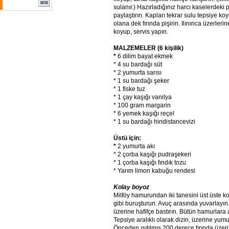
sulanır.) Hazırladığınız harcı kaselerdeki
paylaştırın. Kapları tekrar sulu tepsiye koyu
olana dek fırında pişirin. Ilınınca üzerleri
koyup, servis yapın.
MALZEMELER (6 kişilik)
*
6 dilim bayat ekmek
* 4 su bardağı süt
* 2 yumurta sarısı
* 1 su bardağı şeker
* 1 fiske tuz
* 1 çay kaşığı vanilya
* 100 gram margarin
* 6 yemek kaşığı reçel
* 1 su bardağı hindistancevizi
Üstü için:
*
2 yumurta akı
* 2 çorba kaşığı pudraşekeri
* 1 çorba kaşığı fındık tozu
* Yarım limon kabuğu rendesi
Kolay boyoz
Milföy hamurundan iki tanesini üst üste ko
gibi buruşturun. Avuç arasında yuvarlayın.
üzerine hafifçe bastırın. Bütün hamurlara 
Tepsiye aralıklı olarak dizin, üzerine yumu
Önceden ısıtılmış 200 derece fırında üzeri