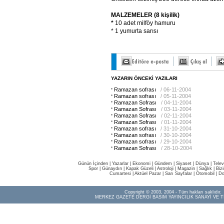
MALZEMELER (8 kişilik)
*
10 adet milföy hamuru
* 1 yumurta sarısı
YAZARIN ÖNCEKİ YAZILARI
Ramazan sofrası
/ 06-11-2004
Ramazan sofrası
/ 05-11-2004
Ramazan Sofrası
/ 04-11-2004
Ramazan Sofrası
/ 03-11-2004
Ramazan Sofrası
/ 02-11-2004
Ramazan Sofrası
/ 01-11-2004
Ramazan sofrası
/ 31-10-2004
Ramazan sofrası
/ 30-10-2004
Ramazan sofrası
/ 29-10-2004
Ramazan Sofrası
/ 28-10-2004
Günün İçinden
|
Yazarlar
|
Ekonomi
|
Gündem
|
Siyaset
|
Dünya |
Telev
Spor
|
Günaydın
|
Kapak Güzeli
|
Astroloji
|
Magazin
|
Sağlık
|
Biz
Cumartesi
|
Aktüel Pazar
|
Sarı Sayfalar
|
Otomobil
|
Do
Copyright © 2003, 2004 - Tüm hakları saklıdır.
MERKEZ GAZETE DERGİ BASIM YAYINCILIK SANAYİ VE T