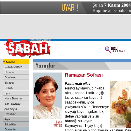
Şu an
7 Kasım 2004
Bugüne ait sabah.com
»
Yazarlar
Günün İçinden
Ekonomi
Ramazan Sofrası
Gündem
Siyaset
Pastırmalı pilav
Pirinci ayıklayın, bir kaba
Dünya
alıp, üzerine 1 tatlı kaşığı
Spor
tuz ve sıcak su koyup, 1
Hava Durumu
saat bekletin, iyice
Sarı Sayfalar
yıkayarak süzün. Tencereye
Ana Sayfa
sıvıyağ koyun, şeker, tuz,
Dosyalar
defne yaprağı ve 2 su
Arşiv
bardağı su koyun.
Etkinlikler
Kaynayınca 1 çay kaşığı
Günaydın
limon suyu ve pirinci koyup, karıştırın. Ka