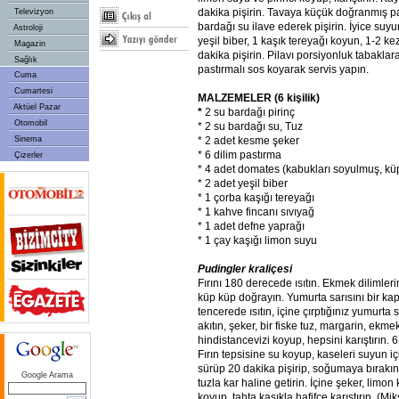
dakika pişirin. Tavaya küçük doğranmış pa
Televizyon
bardağı su ilave ederek pişirin. İyice su
Astroloji
yeşil biber, 1 kaşık tereyağı koyun, 1-2 kez
Magazin
dakika pişirin. Pilavı porsiyonluk tabaklar
Sağlık
pastırmalı sos koyarak servis yapın.
Cuma
Cumartesi
MALZEMELER (6 kişilik)
Aktüel Pazar
*
2 su bardağı pirinç
Otomobil
* 2 su bardağı su, Tuz
Sinema
* 2 adet kesme şeker
* 6 dilim pastırma
Çizerler
* 4 adet domates (kabukları soyulmuş, k
* 2 adet yeşil biber
* 1 çorba kaşığı tereyağı
* 1 kahve fincanı sıvıyağ
* 1 adet defne yaprağı
* 1 çay kaşığı limon suyu
Pudingler kraliçesi
Fırını 180 derecede ısıtın. Ekmek dilimlerin
küp küp doğrayın. Yumurta sarısını bir kapt
tencerede ısıtın, içine çırptığınız yumurta 
akıtın, şeker, bir fiske tuz, margarin, ekmek
hindistancevizi koyup, hepsini karıştırın.
Fırın tepsisine su koyup, kaseleri suyun içi
sürüp 20 dakika pişirip, soğumaya bırakın.
Google Arama
tuzla kar haline getirin. İçine şeker, limon
koyup, tahta kaşıkla hafifçe karıştırın. (Mi