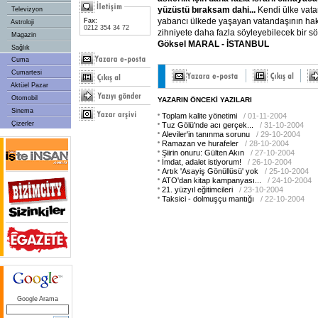
yüzüstü bıraksam dahi...
Kendi ülke vata
Televizyon
yabancı ülkede yaşayan vatandaşının hak
Fax:
Astroloji
0212 354 34 72
zihniyete daha fazla söyleyebilecek bir s
Magazin
Göksel MARAL - İSTANBUL
Sağlık
Cuma
Cumartesi
Aktüel Pazar
Otomobil
YAZARIN ÖNCEKİ YAZILARI
Sinema
Toplam kalite yönetimi
/ 01-11-2004
Çizerler
Tuz Gölü'nde acı gerçek...
/ 31-10-2004
Aleviler'in tanınma sorunu
/ 29-10-2004
Ramazan ve hurafeler
/ 28-10-2004
Şiirin onuru: Gülten Akın
/ 27-10-2004
İmdat, adalet istiyorum!
/ 26-10-2004
Artık 'Asayiş Gönüllüsü' yok
/ 25-10-2004
ATO'dan kitap kampanyası...
/ 24-10-2004
21. yüzyıl eğitimcileri
/ 23-10-2004
Taksici - dolmuşçu mantığı
/ 22-10-2004
Google Arama