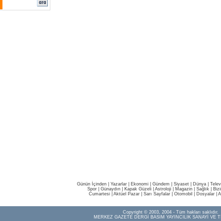
Günün İçinden
|
Yazarlar
|
Ekonomi
|
Gündem
|
Siyaset
|
Dünya |
Telev
Spor
|
Günaydın
|
Kapak Güzeli
|
Astroloji
|
Magazin
|
Sağlık
|
Biz
Cumartesi
|
Aktüel Pazar
|
Sarı Sayfalar
|
Otomobil
|
Dosyalar
|
A
Copyright © 2003, 2004 - Tüm hakları saklıdır.
MERKEZ GAZETE DERGİ BASIM YAYINCILIK SANAYİ VE T