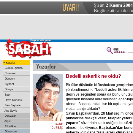
Şu an
2 Kasım 2004 
Bugüne ait sabah.com
»
Yazarlar
Günün İçinden
Ekonomi
Bedelli askerlik ne oldu?
Gündem
Siyaset
Bir ülke düşünün ki Başbakanı gençlerine
yönlendirmesi ile
"bedelli askerlik hizme
Dünya
desin ve seçimden sonra da bunu unutsun.
Spor
güvenen insanlar adreslerinden apar-topa
Hava Durumu
alınsın. Başbakan'dan ise bir açıklama y
Sarı Sayfalar
vicdana sığmaktadır?
Ana Sayfa
Sayın Başbakan'dan, 28 Mart seçimi önc
Dosyalar
şubelerine dilekçe verin, talepler yeterli
Arşiv
yaparız"
sözlerinin kastı aştığını, bu sözü
Etkinlikler
etmesini bekliyoruz.
Başbakan'dan bunu 
Günaydın
askerlik için daha fazla ısrarlı olmayaca