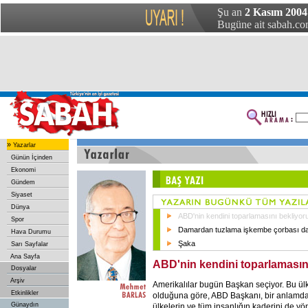
Şu an
2 Kasım 2004 
Bugüne ait sabah.com
»
Yazarlar
Günün İçinden
Ekonomi
Gündem
Siyaset
Dünya
ABD'nin kendini toparlamasını bekliyor
Spor
Damardan tuzlama işkembe çorbası da 
Hava Durumu
Şaka
Sarı Sayfalar
Ana Sayfa
ABD'nin kendini toparlamasın
Dosyalar
Arşiv
Amerikalılar bugün Başkan seçiyor. Bu ül
Etkinlikler
olduğuna göre, ABD Başkanı, bir anlamd
Günaydın
ülkelerin ve tüm insanlığın kaderini de yön