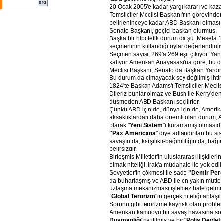
20 Ocak 2005'e kadar yargı kararı ve kaz
Temsilciler Meclisi Başkanı'nın görevinden
belirleninceye kadar ABD Başkanı olması
Senato Başkanı, geçici başkan olurmuş.
Başka bir hipotetik durum da şu. Mesela 
seçmeninin kullandığı oylar değerlendiriliy
Seçmen sayısı, 269'a 269 eşit çıkıyor. Ya
kalıyor. Amerikan Anayasası'na göre, bu 
Meclisi Başkanı, Senato da Başkan Yardım
Bu durum da olmayacak şey değilmiş ihti
1824'te Başkan Adams'ı Temsilciler Meclis
Dileriz bunlar olmaz ve Bush ile Kerry'de
düşmeden ABD Başkanı seçilirler.
Çünkü ABD için de, dünya için de, Amerik
aksaklıklardan daha önemli olan durum, A
olarak "
Yeni Sistem
"i kuramamış olmasıdı
"Pax Americana
" diye adlandırılan bu si
savaşın da, karşılıklı-bağımlılığın da, bağı
belirsizdir.
Birleşmiş Milletler'in uluslararası ilişkiler
olmak niteliği, Irak'a müdahale ile yok edil
Sovyetler'in çökmesi ile sade
"Demir Per
da buharlaşmış ve ABD ile en yakın müttef
uzlaşma mekanizması işlemez hale gelmiş
"
Global Terörizm
"in gerçek niteliği anlaşı
Sorunu gibi terörizme kaynak olan proble
Amerikan kamuoyu bir savaş havasına so
Düşmanlığı
"na itilmiş ve bir "
Polis Devlet