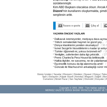
sürüklenmiştir.
Kim ABD Başkanı olacaksa olsun. Ancak
Düzeni
"nin kurallarını oluşturmakta, şimdik
sergilesin artık.
YAZARIN ÖNCEKİ YAZILARI
Dalkavuk istemeyenler, medyaya dava açmaz
Yıldızlı semalardaki haşmet ne güzel şey...
Dünya klasiklerini yeniden okumalıyız!
/ 30-
İsmet Sezgin'in hissettiklerini o kadar iyi anlıy
Türkler öğünmeli mi, yoksa övünmeli mi?
/ 
Yenilgiler, zaferlerden daha ilgi çekicidir..
/ 2
Prens Charles'la Pera House'da birlikteydik
Halkla ilişkiler, ne savunma, ne de yalanlamad
Eşcinsellik konusu da ilgi alanımızda artık!
/
Gonzalo ile Machuca'nın arkadaşlığı sürer mi
Günün İçinden
|
Yazarlar
|
Ekonomi
|
Gündem
|
Siyaset
|
Dünya |
Telev
Spor
|
Günaydın
|
Kapak Güzeli
|
Astroloji
|
Magazin
|
Sağlık
|
Biz
Cumartesi
|
Aktüel Pazar
|
Sarı Sayfalar
|
Otomobil
|
Dosyalar
|
A
Copyright © 2003, 2004 - Tüm hakları saklıdır.
MERKEZ GAZETE DERGİ BASIM YAYINCILIK SANAYİ VE T