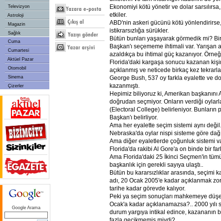
Ekonomiyi kötü yönetir ve dolar sarsılırsa
Televizyon
etkiler.
Astroloji
ABD'nin askeri gücünü kötü yönlendirirse
Magazin
istikrarsızlığa sürükler.
Sağlık
Bütün bunları yaşayarak görmedik mi? Bir 
Cuma
Başkan'ı seçememe ihtimali var. Yarışan a
Cumartesi
azaldıkça bu ihtimal güç kazanıyor. Örne
Aktüel Pazar
Florida'daki kargaşa sonucu kazanan kişi
Otomobil
açıklanmış ve neticede birkaç kez tekrar
George Bush, 537 oy farkla eyalette ve do
Sinema
kazanmıştı.
Çizerler
Hepimiz biliyoruz ki, Amerikan başkanını
doğrudan seçmiyor. Onların verdiği oylarl
(Electoral College) belirleniyor. Bunların p
Başkan'ı belirliyor.
Ama her eyalette seçim sistemi aynı deği
Nebraska'da oylar nispi sisteme göre dağı
Ama diğer eyaletlerde çoğunluk sistemi 
Florida'da rakibi Al Gore'a on binde bir fa
Ama Florida'daki 25 İkinci Seçmen'in tüm
başkanlık için gerekli sayıya ulaştı..
Bütün bu kararsızlıklar arasında, seçimi
adı, 20 Ocak 2005'e kadar açıklanmak zo
tarihe kadar görevde kalıyor.
Peki ya seçim sonuçları mahkemeye düşer
Ocak'a kadar açıklanamazsa?.. 2000 yılı s
Google Arama
durum yargıya intikal edince, kazananın b
fazla gecikmemiş miydi?