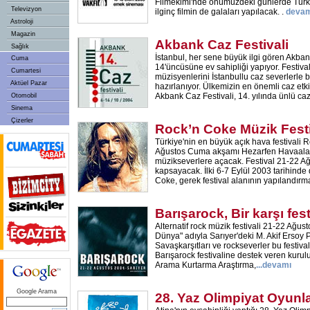
Filmekimi'nde önümüzdeki günlerde Türki
Televizyon
ilginç filmin de galaları yapılacak. .
devam
Astroloji
Magazin
Akbank Caz Festivali
Sağlık
İstanbul, her sene büyük ilgi gören Akban
Cuma
14'üncüsüne ev sahipliği yapıyor. Festiv
Cumartesi
müzisyenlerini İstanbullu caz severlerle
Aktüel Pazar
hazırlanıyor. Ülkemizin en önemli caz etki
Akbank Caz Festivali, 14. yılında ünlü ca
Otomobil
Sinema
Çizerler
Rock’n Coke Müzik Festi
Türkiye'nin en büyük açık hava festivali R
Ağustos Cuma akşamı Hezarfen Havaalanı
müzikseverlere açacak. Festival 21-22 Ağu
kapsayacak. İlki 6-7 Eylül 2003 tarihind
Coke, gerek festival alanının yapılandırm
Barışarock, Bir karşı fest
Alternatif rock müzik festivali 21-22 Ağust
Dünya" adıyla Sarıyer'deki M. Akif Ersoy 
Savaşkarşıtları ve rockseverler bu festiva
Barışarock festivaline destek veren kurul
Arama Kurtarma Araştırma,
...devamı
Google Arama
28. Yaz Olimpiyat Oyunla