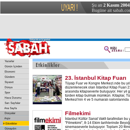
Şu an
2 Kasım 2004 
Bugüne ait sabah.com
Yazarlar
Günün İçinden
Ekonomi
23. İstanbul Kitap Fuarı
Gündem
Siyaset
Tüyap Fuar ve Kongre Merkezi.nde bu yı
düzenlenecek olan İstanbul Kitap Fuarı 23
Dünya
arasında kitapseverle buluşuyor. Her yıl 
Spor
türden kitap bulmak mümkün. Kitaplar, T
Hava Durumu
Merkezi'nin 4 ve 5 numaralı salonlarında 
Sarı Sayfalar
Ana Sayfa
Filmekimi
Dosyalar
İstanbul Kültür Sanat Vakfı tarafından b
Arşiv
"Filmekimi", 8-14 Ekim tarihlerinde Bey
»
Etkinlikler
sinemaseverle buluşuyor. Toplam 20 filmi
Günaydın