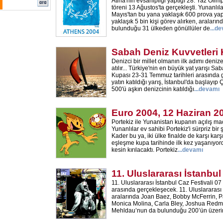
Atina'nın evsahipliği yaptığı 28. Yaz Olimp
töreni 13 Ağustos'ta gerçekleşti. Yunanlılar
Mayıs'tan bu yana yaklaşık 600 prova yapt
yaklaşık 5 bin kişi görev alırken, araların
bulunduğu 31 ülkeden gönüllüler de
...d
Sabah Deniz Kuvvetleri
Denizci bir millet olmanın ilk adımı den
atılır... Türkiye'nin en büyük yat yarışı S
Kupası 23-31 Temmuz tarihleri arasında g
yatın katıldığı yarış, İstanbul'da başlayı
500'ü aşkın denizcinin katıldığı
...devamı
Euro 2004, 12 Haziran 2
Portekiz ile Yunanistan kupanın açılış ma
Yunanlılar ev sahibi Portekiz'i sürpriz bir 
Kader bu ya, iki ülke finalde de karşı karş
eşleşme kupa tarihinde ilk kez yaşanıyordu.
kesin kırılacaktı. Portekiz
...devamı
11. Uluslararası İstanbul
11. Uluslararası İstanbul Caz Festivali 07
arasında gerçekleşecek. 11. Uluslararası 
aralarında Joan Baez, Bobby McFerrin, P
Monica Molina, Carla Bley, Joshua Red
Mehldau’nun da bulunduğu 200’ün üzerin