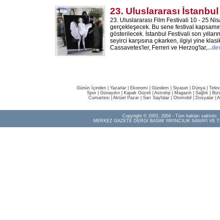
23. Uluslararası İstanbul
23. Uluslararası Film Festivali 10 - 25 Nis
gerçekleşecek. Bu sene festival kapsamı
gösterilecek. İstanbul Festivali son yılla
seyirci karşısına çıkarken, ilgiyi yine klasi
Cassavetes'ler, Ferreri ve Herzog'lar,
...d
Günün İçinden
|
Yazarlar
|
Ekonomi
|
Gündem
|
Siyaset
|
Dünya |
Telev
Spor
|
Günaydın
|
Kapak Güzeli
|
Astroloji
|
Magazin
|
Sağlık
|
Biz
Cumartesi
|
Aktüel Pazar
|
Sarı Sayfalar
|
Otomobil
|
Dosyalar
|
A
Copyright © 2003, 2004 - Tüm hakları saklıdır.
MERKEZ GAZETE DERGİ BASIM YAYINCILIK SANAYİ VE T