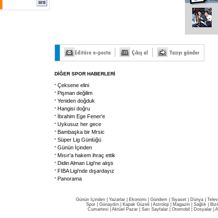
DİĞER SPOR HABERLERİ
Çeksene elini
Pişman değilim
Yeniden doğduk
Hangisi doğru
İbrahim Ege Fener'e
Uykusuz her gece
Bambaşka bir Mrsic
Süper Lig Günlüğü
Günün İçinden
Mısır'a hakem ihraç ettik
Didin Alman Ligi'ne alıştı
FIBA Ligi'nde dışardayız
Panorama
Günün İçinden
|
Yazarlar
|
Ekonomi
|
Gündem
|
Siyaset
|
Dünya |
Telev
Spor
|
Günaydın
|
Kapak Güzeli
|
Astroloji
|
Magazin
|
Sağlık
|
Biz
Cumartesi
|
Aktüel Pazar
|
Sarı Sayfalar
|
Otomobil
|
Dosyalar
|
A