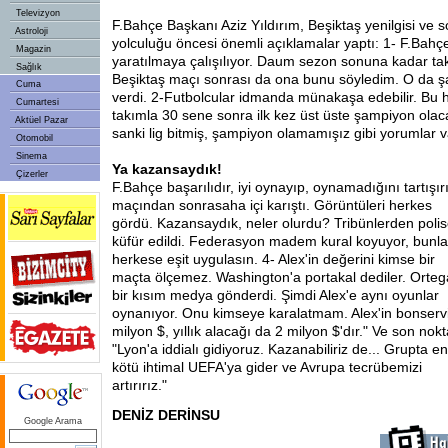
Televizyon
F.Bahçe Başkanı Aziz Yıldırım, Beşiktaş yenilgisi ve s
Astroloji
yolculuğu öncesi önemli açıklamalar yaptı: 1- F.Bahç
Magazin
yaratılmaya çalışılıyor. Daum sezon sonuna kadar ta
Sağlık
Beşiktaş maçı sonrası da ona bunu söyledim. O da 
Cuma
verdi. 2-Futbolcular idmanda münakaşa edebilir. Bu hı
Cumartesi
takımla 30 sene sonra ilk kez üst üste şampiyon ol
Aktüel Pazar
sanki lig bitmiş, şampiyon olamamışız gibi yorumlar v
Otomobil
Sinema
Ya kazansaydık!
Çizerler
F.Bahçe başarılıdır, iyi oynayıp, oynamadığını tartışır
maçından sonra
saha içi karıştı. Görüntüleri herkes
gördü. Kazansaydık, neler olurdu? Tribünlerden poli
küfür edildi. Federasyon madem kural koyuyor, bunla
herkese eşit uygulasın. 4- Alex'in değerini kimse bir
maçta ölçemez. Washington'a portakal dediler. Orteg
bir kısım medya gönderdi. Şimdi Alex'e aynı oyunlar
oynanıyor. Onu kimseye karalatmam. Alex'in bonservi
milyon $, yıllık alacağı da 2 milyon $'dır." Ve son nokt
"Lyon'a iddialı gidiyoruz. Kazanabiliriz de... Grupta en
kötü ihtimal UEFA'ya gider ve Avrupa tecrübemizi
artırırız."
DENİZ DERİNSU
Google Arama