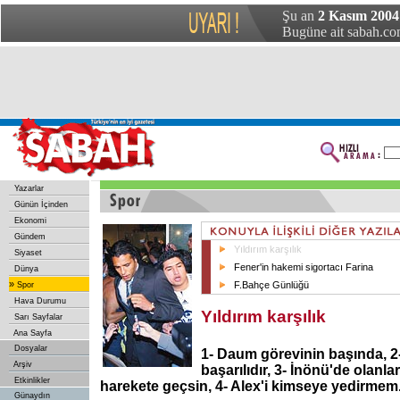
Şu an
2 Kasım 2004 
Bugüne ait sabah.com
Yazarlar
Günün İçinden
Ekonomi
Gündem
Yıldırım karşılık
Siyaset
Fener'in hakemi sigortacı Farina
Dünya
»
F.Bahçe Günlüğü
Spor
Hava Durumu
Yıldırım karşılık
Sarı Sayfalar
Ana Sayfa
Dosyalar
1- Daum görevinin başında, 2-
Arşiv
başarılıdır, 3- İnönü'de olanla
Etkinlikler
harekete geçsin, 4- Alex'i kimseye yedirmem
Günaydın