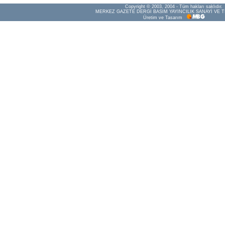
Copyright © 2003, 2004 - Tüm hakları saklıdır.
MERKEZ GAZETE DERGİ BASIM YAYINCILIK SANAYİ VE T
Üretim ve Tasarım