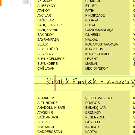
AKSARAY
CİHANGİR
ALİBEYKÖY
ETİLER
ATAKÖY
FATİH
AVCILAR
FINDIKZADE
BAĞCILAR
FLORYA
BAHÇELİEVLER
FULYA
BAHÇEŞEHİR
GAZİOSMANPAŞA
BAKIRKÖY
GÜNEŞLİ
BAYRAMPAŞA
HALKALI
BEBEK
KOCAMUSTAFAPAŞA
BEYLİKDÜZÜ
KURTULUŞ
BEŞİKTAŞ
KÜÇÜKÇEKMECE
BÜYÜKÇEKMECE
LEVENT
BÜYÜKDERE
MASLAK
Ş
ÇAĞLAYAN
MECİDİYEKÖY
ACIBADEM
ÇİFTEHAVUZLAR
ALTUNİZADE
DRAGOS
ANADOLU HİSARI
EMLAKÇILAR
ATAŞEHİR
ERENKÖY
BAĞLARBAŞI
FENERYOLU
BEYKOZ
GÖZTEPE
BOSTANCI
KADIKÖY
CADDEBOSTAN
KARTAL