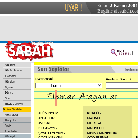
Şu an
2 Kasım 2004 
Bugüne ait sabah.com
Yazarlar
Günün İçinden
Ekonomi
KATEGORİ
Anahtar Sözcük
Gündem
Siyaset
Dünya
Spor
Hava Durumu
»
Sarı Sayfalar
ALÜMİNYUM
KUAFÖR
Ana Sayfa
ANKETÖR
MATBAA
Dosyalar
AVUKAT
MOBİLYA
Arşiv
BİLGİSAYAR
MUHASEBE
Etkinlikler
ÇEŞİTLİ ELEMAN
MİMAR MÜHENDİS
Günaydın
ÇOCUK BAKIMI
OTO ELEMANI