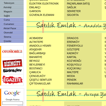
Televizyon
ELEKTRİK ELEKTRONİK
PAZARLAMA SATIŞ
EMLAKÇI
SAĞLIK
Astroloji
GARSON
SEKRETER
Magazin
GÜVENLİK ELEMANI
SİGORTA
Sağlık
Cuma
Cumartesi
Aktüel Pazar
Otomobil
Sinema
ACIBADEM
DRAGOS
Çizerler
ALTINTEPE
ERENKÖY
ANADOLU HİSARI
FENERYOLU
ATAŞEHİR
GÖZTEPE
BAĞLARBAŞI
KADIKÖY
BAHARİYE
KARTAL
BEYKOZ
KOZYATAĞI
BEYLERBEYİ
KOŞUYOLU
BOSTANCI
KÜÇÜKYALI
ÇAMLICA
MALTEPE
ÇENGELKÖY
MODA
ÇEŞİTLİ SEMTLER
PENDİK
ÇİFTEHAVUZLAR
RAHMANLAR
Google Arama