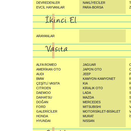
DEVREDENLER
NAKLİYECİLER
EVCİL HAYVANLAR
PARA-BORSA
Z
ARAYANLAR
ALFA ROMEO
JAGUAR
AMERİKAN OTO
JAPON OTO
AUDI
JEEP
BMW
KAMYON-KAMYONET
ÇEŞİTLİ VASITA
KIA
CITROEN
KİRALIK OTO
DAEWOO
LADA
DAIHATSU
MAZDA
DOĞAN
MERCEDES
FORD
MITSUBISHI
GALERİCİLER
MOTORSİKLET-BİSİKLET
HONDA
MURAT
İ
HYUNDAI
NISSAN