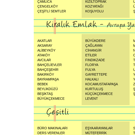
ÇAMLICA
KIZILTOPRAK
ÇENGELKÖY
KOZYATAĞI
ÇEŞİTLİ SEMTLER
KOŞUYOLU
AKATLAR
BÜYÜKDERE
AKSARAY
ÇAĞLAYAN
ALİBEYKÖY
CİHANGİR
ATAKÖY
ETİLER
AVCILAR
FINDIKZADE
BAHÇELİEVLER
FLORYA
BAHÇEŞEHİR
FULYA
BAKIRKÖY
GAYRETTEPE
BAYRAMPAŞA
HALKALI
BEBEK
KOCAMUSTAFAPAŞA
BEYLİKDÜZÜ
KURTULUŞ
BEŞİKTAŞ
KÜÇÜKÇEKMECE
Ş
BÜYÜKÇEKMECE
LEVENT
BÜRO MAKINALARI
EŞYA ARAYANLAR
S
DERS VERENLER
MÜTEFERRİK