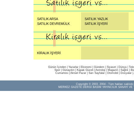
SATILIK ARSA
SATILIK YAZLIK
SATILIK DEVREMÜLK
SATILIK İŞYERİ
KİRALIK İŞYERİ
Günün İçinden
|
Yazarlar
|
Ekonomi
|
Gündem
|
Siyaset
|
Dünya |
Tel
Spor
|
Günaydın
|
Kapak Güzeli
|
Astroloji
|
Magazin
|
Sağlık
|
Bi
Cumartesi
|
Aktüel Pazar
|
Sarı Sayfalar
|
Otomobil
|
Dosyalar
|
Copyright © 2003, 2004 - Tüm hakları saklıdır.
MERKEZ GAZETE DERGİ BASIM YAYINCILIK SANAYİ VE 