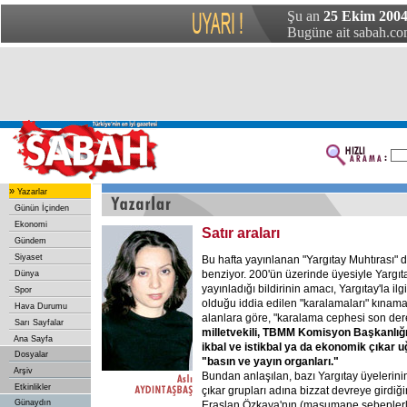
Şu an
25 Ekim 2004 
Bugüne ait sabah.com
»
Yazarlar
Günün İçinden
Ekonomi
Satır araları
Gündem
Siyaset
Bu hafta yayınlanan "Yargıtay Muhtırası"
benziyor. 200'ün üzerinde üyesiyle Yargı
Dünya
yayınladığı bildirinin amacı, Yargıtay'la ilgi
Spor
olduğu iddia edilen "karalamaları" kınamak
Hava Durumu
alanlara göre, "karalama cephesi son de
Sarı Sayfalar
milletvekili, TBMM Komisyon Başkanlığı" 
Ana Sayfa
ikbal ve istikbal ya da ekonomik çıkar 
Dosyalar
"basın ve yayın organları."
Arşiv
Bundan anlaşılan, bazı Yargıtay üyelerin
Etkinlikler
çıkar grupları adına bizzat devreye girdiği
Günaydın
Eraslan Özkaya'nın (masumane sebeplerl