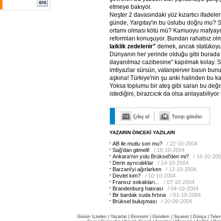
etmeye bakıyor.
Neşter 2 davasındaki yüz kızartıcı ifadele
günde, Yargıtay'ın bu üslubu doğru mu? Sağ
ortamı olması kötü mü? Kamuoyu mafyayı,
reformları konuşuyor. Bundan rahatsız ol
laiklik zedelenir"
demek, ancak statükoyu 
Dünyanın her yerinde olduğu gibi burada
dayanılmaz cazibesine" kapılmak kolay. S
imtiyazlar sürsün, vatanperver basın bun
aşkına! Türkiye'nin şu anki halinden bu
Yoksa toplumu bir ateş gibi saran bu de
istediğini, birazcıcık da olsa anlayabiliy
YAZARIN ÖNCEKİ YAZILARI
AB ile mutlu son mu?
/ 22-10-2004
Sağ'dan gitmeli!
/ 18-10-2004
Ankara'nın yolu Brüksel'den mi?
/ 16-10-20
Derin ayrıcalıklar
/ 14-10-2004
Barzani'yi ağırlarken
/ 12-10-2004
Devlet kim?
/ 10-10-2004
Fransız sokakları...
/ 07-10-2004
Brandenburg hatırası
/ 04-10-2004
Bir bardak suda fırtına
/ 01-10-2004
Brüksel buluşması
/ 20-09-2004
Günün İçinden
|
Yazarlar
|
Ekonomi
|
Gündem
|
Siyaset
|
Dünya |
Telev