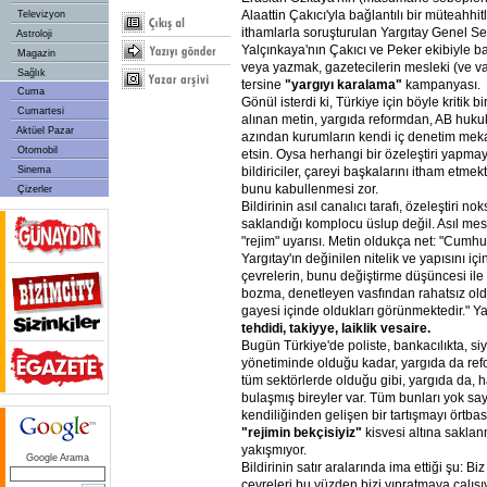
Alaattin Çakıcı'yla bağlantılı bir müteahhitl
Televizyon
ithamlarla soruşturulan Yargıtay Genel Se
Astroloji
Yalçınkaya'nın Çakıcı ve Peker ekibiyle ba
Magazin
veya yazmak, gazetecilerin mesleki (ve va
Sağlık
tersine
"yargıyı karalama"
kampanyası.
Cuma
Gönül isterdi ki, Türkiye için böyle kritik
Cumartesi
alınan metin, yargıda reformdan, AB huk
Aktüel Pazar
azından kurumların kendi iç denetim mek
Otomobil
etsin. Oysa herhangi bir özeleştiri yapma
Sinema
bildiriciler, çareyi başkalarını itham etm
bunu kabullenmesi zor.
Çizerler
Bildirinin asıl canalıcı tarafı, özeleştiri n
saklandığı komplocu üslup değil. Asıl mesa
"rejim" uyarısı. Metin oldukça net: "Cumhur
Yargıtay'ın değinilen nitelik ve yapısını i
çevrelerin, bunu değiştirme düşüncesi ile
bozma, denetleyen vasfından rahatsız oldu
gayesi içinde oldukları görünmektedir." Y
tehdidi, takiyye, laiklik vesaire.
Bugün Türkiye'de poliste, bankacılıkta, si
yönetiminde olduğu kadar, yargıda da refor
tüm sektörlerde olduğu gibi, yargıda da, ha
bulaşmış bireyler var. Tüm bunları yok sayıp
kendiliğinden gelişen bir tartışmayı örtb
"rejimin bekçisiyiz"
kisvesi altına sakla
yakışmıyor.
Google Arama
Bildirinin satır aralarında ima ettiği şu: B
çevreleri bu yüzden bizi yıpratmaya çalışı