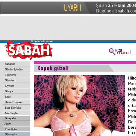
Şu an
25 Ekim 2004 
Bugüne ait sabah.com
Yazarlar
Günün İçinden
Ekonomi
Hilt
Gündem
Pari
Siyaset
teni
Dünya
Phil
Spor
old
Hava Durumu
orta
Sarı Sayfalar
baş
Ana Sayfa
Phil
Dosyalar
Del
Arşiv
bera
Etkinlikler
bu 
Günaydın