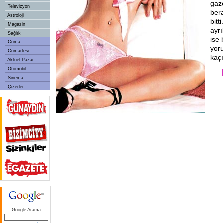
gaze
Televizyon
bera
Astroloji
bitt
Magazin
ayrı
Sağlık
ise 
Cuma
yor
Cumartesi
kaçı
Aktüel Pazar
Otomobil
Sinema
Çizerler
Google Arama