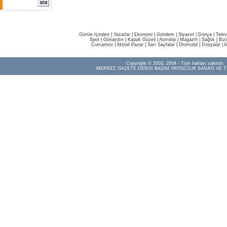
Günün İçinden
|
Yazarlar
|
Ekonomi
|
Gündem
|
Siyaset
|
Dünya |
Telev
Spor
|
Günaydın
|
Kapak Güzeli
|
Astroloji
|
Magazin
|
Sağlık
|
Biz
Cumartesi
|
Aktüel Pazar
|
Sarı Sayfalar
|
Otomobil
|
Dosyalar
|
A
Copyright © 2003, 2004 - Tüm hakları saklıdır.
MERKEZ GAZETE DERGİ BASIM YAYINCILIK SANAYİ VE T