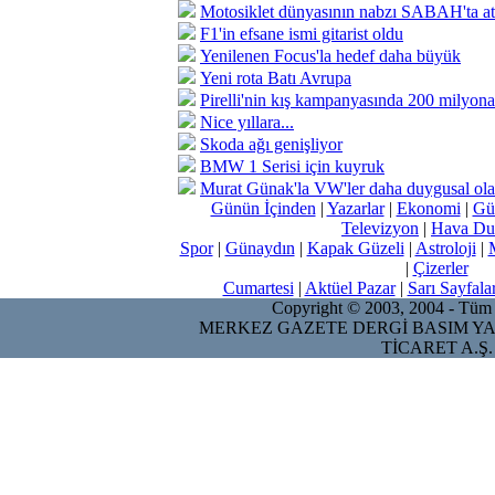
Motosiklet dünyasının nabzı SABAH'ta a
F1'in efsane ismi gitarist oldu
Yenilenen Focus'la hedef daha büyük
Yeni rota Batı Avrupa
Pirelli'nin kış kampanyasında 200 milyona 
Nice yıllara...
Skoda ağı genişliyor
BMW 1 Serisi için kuyruk
Murat Günak'la VW'ler daha duygusal ol
Günün İçinden
|
Yazarlar
|
Ekonomi
|
Gü
Televizyon
|
Hava Du
Spor
|
Günaydın
|
Kapak Güzeli
|
Astroloji
|
|
Çizerler
Cumartesi
|
Aktüel Pazar
|
Sarı Sayfala
Copyright © 2003, 2004 - Tüm ha
MERKEZ GAZETE DERGİ BASIM YA
TİCARET A.Ş.