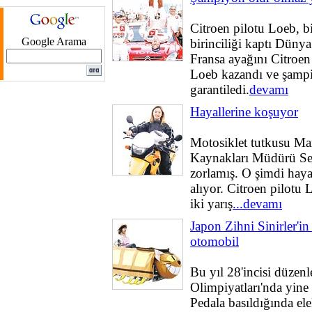
Citroen pilotu Loeb, bi
Google Arama
birinciliği kaptı Düny
Fransa ayağını Citroen
Loeb kazandı ve şamp
garantiledi.
devamı
Hayallerine koşuyor
Motosiklet tutkusu Ma
Kaynakları Müdürü Sel
zorlamış. O şimdi haya
alıyor. Citroen pilotu
iki yarış
...devamı
Japon Zihni Sinirler'in
otomobil
Bu yıl 28'incisi düzen
Olimpiyatları'nda yine s
Pedala basıldığında el