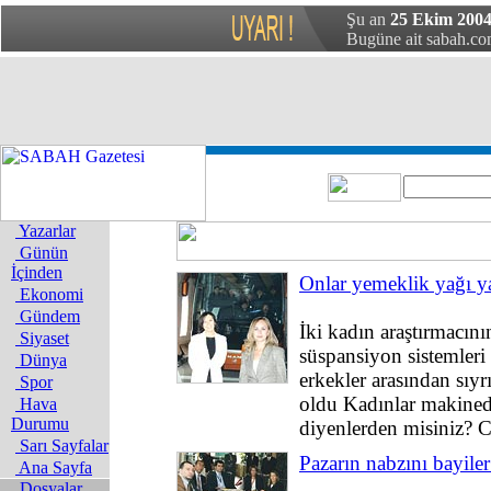
Şu an
25 Ekim 2004 
Bugüne ait sabah.com
Yazarlar
Günün
İçinden
Onlar yemeklik yağı y
Ekonomi
Gündem
İki kadın araştırmacını
Siyaset
süspansiyon sistemleri i
Dünya
erkekler arasından sıyrı
Spor
oldu Kadınlar makined
Hava
Durumu
diyenlerden misiniz? 
Sarı Sayfalar
Pazarın nabzını bayiler
Ana Sayfa
Dosyalar