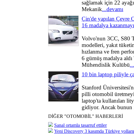
sağlamak için 22 ayağ
Mekanik
...devamı
Çin'de yapılan Çevre O
16 madalya kazanmayı 
Volvo'nun 3CC, S80 
modelleri, yakıt tüketi
hızlanma ve fren perfor
6 gümüş madalya aldı 
Mühendislik Kulübü
.
10 bin laptop piliyle ça
Stanford Üniversitesi'
pilli otomobil üretmeyi
laptop'ta kullanılan lit
gidiyor. Ancak bunun i
DİĞER "OTOMOBİL" HABERLERİ
Sanal ortamla tasarruf ettiler
Yeni Discovery 3 kasımda Türkiye yolları