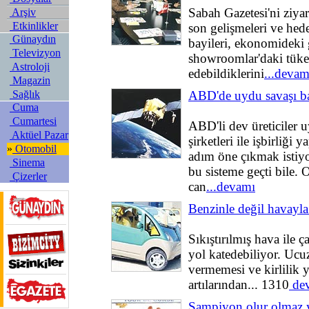
Sabah Gazetesi'ni ziyar
Arşiv
Etkinlikler
son gelişmeleri ve hede
Günaydın
bayileri, ekonomideki 
Televizyon
showroomlar'daki tüket
Astroloji
edebildiklerini
...devam
Magazin
Sağlık
ABD'de uydu savaşı ba
Cuma
Cumartesi
ABD'li dev üreticiler 
Aktüel Pazar
şirketleri ile işbirliği 
»
Otomobil
adım öne çıkmak istiy
Sinema
bu sisteme geçti bile.
Çizerler
can
...devamı
Benzinle değil havayla 
Sıkıştırılmış hava ile 
yol katedebiliyor. Ucuz
vermemesi ve kirlilik 
artılarından... 1310
de
Şampiyon olur olmaz y