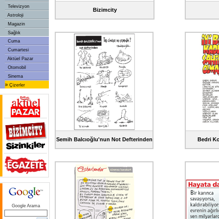
Televizyon
Bizimcity
Astroloji
Magazin
Sağlık
Cuma
Cumartesi
Aktüel Pazar
Otomobil
Sinema
»
Çizerler
Semih Balcıoğlu'nun Not Defterinden
Bedri Ko
Google Arama