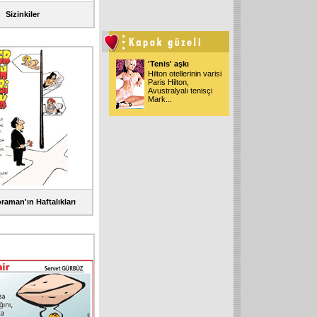
Sizinkiler
'Tenis' aşkı
Hilton otellerinin varisi
Paris Hilton,
Avustralyalı tenisçi
Mark
...
raman'ın Haftalıkları