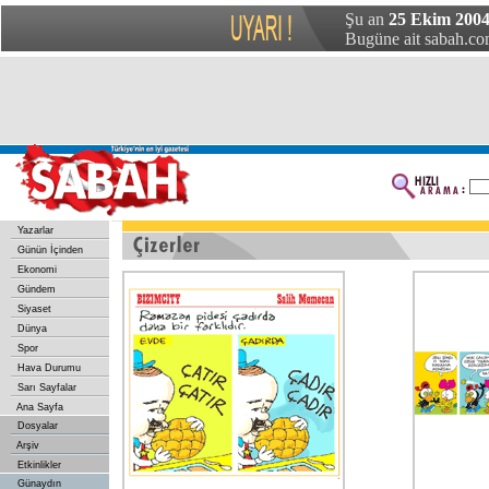
Şu an
25 Ekim 2004 
Bugüne ait sabah.com
Yazarlar
Günün İçinden
Ekonomi
Gündem
Siyaset
Dünya
Spor
Hava Durumu
Sarı Sayfalar
Ana Sayfa
Dosyalar
Arşiv
Etkinlikler
Günaydın