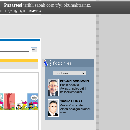
- Pazartesi
tarihli sabah.com.tr'yi okumaktasınız.
.tr içeriği için
tıklayın »
ERGUN BABAHAN
Batı'nın fobisi
Avrupa, geleceğini
belirlerken farklı
...
YAVUZ DONAT
Ankara'nın yıldızı
Altıda beşi gecekondu
olan
...