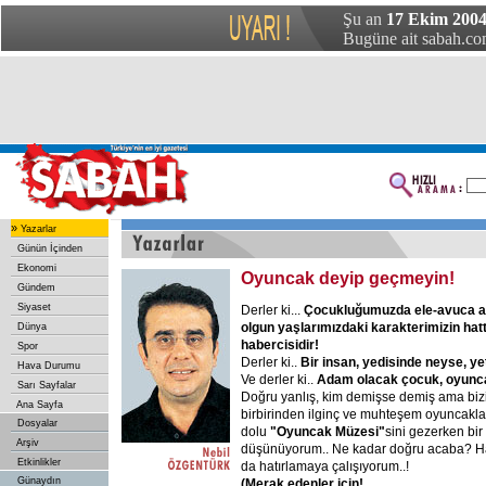
Şu an
17 Ekim 2004
Bugüne ait sabah.com
»
Yazarlar
Günün İçinden
Ekonomi
Oyuncak deyip geçmeyin!
Gündem
Siyaset
Derler ki...
Çocukluğumuzda ele-avuca al
olgun yaşlarımızdaki karakterimizin hat
Dünya
habercisidir!
Spor
Derler ki..
Bir insan, yedisinde neyse, ye
Hava Durumu
Ve derler ki..
Adam olacak çocuk, oyuncağ
Sarı Sayfalar
Doğru yanlış, kim demişse demiş ama bi
Ana Sayfa
birbirinden ilginç ve muhteşem oyuncakla
Dosyalar
dolu
"Oyuncak Müzesi"
sini gezerken bir 
Arşiv
düşünüyorum.. Ne kadar doğru acaba? Ha
Etkinlikler
da hatırlamaya çalışıyorum..!
Günaydın
(Merak edenler için!