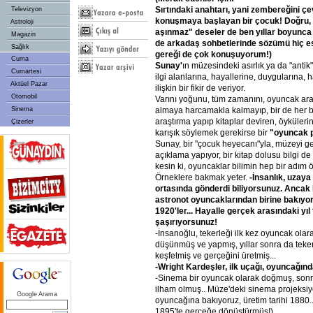
Sırtındaki anahtarı, yani zembereğini ç
Televizyon
konuşmaya başlayan bir çocuk! Doğru, 
Astroloji
aşınmaz" deseler de ben yıllar boyunca
Magazin
de arkadaş sohbetlerinde sözümü hiç e
Sağlık
gereği de çok konuşuyorum!)
Cuma
Sunay'
ın müzesindeki asırlık ya da "antik
Cumartesi
ilgi alanlarına, hayallerine, duygularına, 
Aktüel Pazar
ilişkin bir fikir de veriyor.
Otomobil
Varını yoğunu, tüm zamanını, oyuncak a
Sinema
almaya harcamakla kalmayıp, bir de her bi
araştırma yapıp kitaplar deviren, öyküleri
Çizerler
karışık söylemek gerekirse bir
"oyuncak 
Sunay, bir "çocuk heyecanı"yla, müzeyi ge
açıklama yapıyor, bir kitap dolusu bilgi de
kesin ki, oyuncaklar bilimin hep bir adım 
Örneklere bakmak yeter.
-İnsanlık, uzaya 
ortasında gönderdi biliyorsunuz. Ancak
astronot oyuncaklarından birine bakıyor
1920'ler... Hayalle gerçek arasındaki yıl
şaşırıyorsunuz!
-İnsanoğlu, tekerleği ilk kez oyuncak ola
düşünmüş ve yapmış, yıllar sonra da teke
keşfetmiş ve gerçeğini üretmiş...
-Wright Kardeşler, ilk uçağı, oyuncağın
-Sinema bir oyuncak olarak doğmuş, sonr
ilham olmuş.. Müze'deki sinema projeksi
Google Arama
oyuncağına bakıyoruz, üretim tarihi 1880.
1895'te gerçeğe dönüştürmüş!)