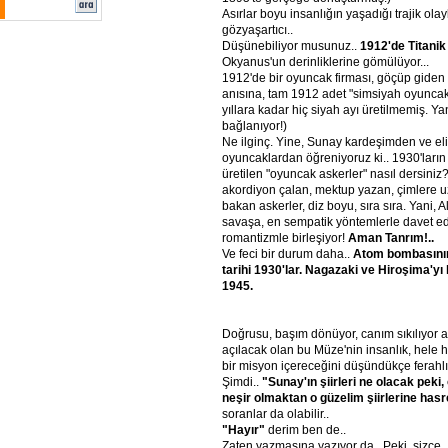
Asırlar boyu insanlığın yaşadığı trajik olay
gözyaşartıcı..
Düşünebiliyor musunuz..
1912'de Titanik
Okyanus'un derinliklerine gömülüyor...
1912'de bir oyuncak firması, göçüp giden
anısına, tam 1912 adet "simsiyah oyuncak 
yıllara kadar hiç siyah ayı üretilmemiş. Yan
bağlanıyor!)
Ne ilginç. Yine, Sunay kardeşimden ve eli
oyuncaklardan öğreniyoruz ki.. 1930'ların
üretilen "oyuncak askerler" nasıl dersiniz
akordiyon çalan, mektup yazan, çimlere
bakan askerler, diz boyu, sıra sıra. Yani, 
savaşa, en sempatik yöntemlerle davet ed
romantizmle birleşiyor!
Aman Tanrım!..
Ve feci bir durum daha..
Atom bombasının
tarihi 1930'lar. Nagazaki ve Hiroşima'yı 
1945.
Doğrusu, başım dönüyor, canım sıkılıyo
açılacak olan bu Müze'nin insanlık, hele 
bir misyon içereceğini düşündükçe ferahl
Şimdi..
"Sunay'ın şiirleri ne olacak peki
neşir olmaktan o güzelim şiirlerine hasr
soranlar da olabilir..
"Hayır"
derim ben de..
Zaten yazmasına yazıyor da.. Peki, sizce..