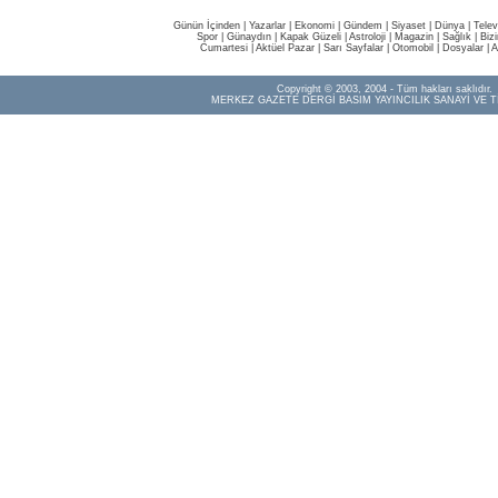
Günün İçinden
|
Yazarlar
|
Ekonomi
|
Gündem
|
Siyaset
|
Dünya |
Telev
Spor
|
Günaydın
|
Kapak Güzeli
|
Astroloji
|
Magazin
|
Sağlık
|
Biz
Cumartesi
|
Aktüel Pazar
|
Sarı Sayfalar
|
Otomobil
|
Dosyalar
|
A
Copyright © 2003, 2004 - Tüm hakları saklıdır.
MERKEZ GAZETE DERGİ BASIM YAYINCILIK SANAYİ VE T