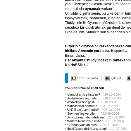
yani Göztepe'deki asırlık köşkü, müteahh
ve paralarla
oynamak
varken.
On yıldır, o şehir senin, bu ülke benim tur
toplayıvermek, "sahneden, kitaptan, babadan
Türkiye'nin ilk Oyuncak Müzesi'ne bırakı
çocukça bir çığlık atmak
şiir değil de ne
O halde, işte Sunay'ın son şiirlerinden biri
Dizlerinin dibinde/ Sürerken teneke/ Poli
birlikte/ Annemin çorabı da/ Kaçardı...
Bir şiir daha..
Her akşam üstü oyuncakçı/ Camekanında
İzlerini/ Siler...
YAZARIN ÖNCEKİ YAZILARI
İstanbul artık şiirsiz mi?
/ 16-10-2004
Sayfalardan seçmeler...
/ 10-10-2004
Vasiyeti yerine geldi!
/ 09-10-2004
Mahalleninin namusu!
/ 03-10-2004
Attilâ İlhan'a ayıp edildi!
/ 02-10-2004
'Seymen' leşiverdiler!..
/ 26-09-2004
Beni toprağımda hatırlayın!
/ 25-09-2004
Madam Reneta'nın intiharı
/ 19-09-2004
Ekranda yakılan ateş!
/ 18-09-2004
Nebil Özgentürk'ü arıyorum!
/ 12-09-2004