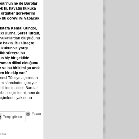
rosu'nun ne de Barolar
mek ki, hayatın hukuka
 örgütler görevlerini
e bu görevi iyi yapacak
Mustafa Kemal Güngör,
kı Durna, Şeref Turgut,
 avukatlardan oluştuğunu
şe bakın. Bu süreçte
ukukun ve yargı
llık süreçte bu
un hiç bir şekilde
zaman dilimi olduğunu
r ve bu birikimi şu anda
en bir ekip var."
çmesi Türkiye açısından
im sürecinden geçiyor.
i teminatı ise Barolar
anbul seçimlerini, hem de
seçimlerini yakından
2004