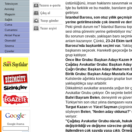
üstünlüğünü, insan haklarını savunmak ve
Televizyon
İşte bu farklılık ve bu madde, baroların g
Astroloji
getiriyor.
Magazin
İstanbul Barosu, son otuz yıllık geçmişi
Sağlık
yerine getirilmesinde çok önemli ve derin 
Cuma
Peki şimdi durum ne? İstanbul Barosu top
Cumartesi
sesi olma görevini yerine getirebiliyor mu
Aktüel Pazar
Bu sorunun cevabı, yaklaşan baro seçimle
anlam kazanıyor. Çünkü,
23-24 Ekim tari
Otomobil
Barosu'nda başkanlık seçimi var.
Yaklaş
Sinema
başkanını seçecek. Hareketli geçeceğe b
Çizerler
grup katılıyor.
Önce İlke Grubu: Başkan Adayı Kazım K
Çağdaş Avukatlar Grubu: Başkan Adayı
Çağrı Grubu: Başkan Adayı Muharrem B
Birlik Grubu: Başkan Adayı Mustafa Ku
Kulislerde ağırlıkla konuşulan gruplar bun
yaklaşıldıkça sayı artabilir.
Dikkatimizi avukatlar arasında yoğun bir
Avukatlar Grubu çekiyor. Ön seçimle beli
Bahri Bayram Belen
, deneyimli ve güven 
Türkiye'nin son otuz yılına damgasını vur
Turgut Kazan
ve
Yücel Sayman
çizgisin
söyleyen
Belen
, "
Neden aday oldunuz?
"
veriyor:
"Çağdaş Avukatlar Grubu olarak, hukuk
Google Arama
değiştirildiği ve değişme sürecine gird
ilgilendiren çok sayıda yasa çıktı
.
Örneğ