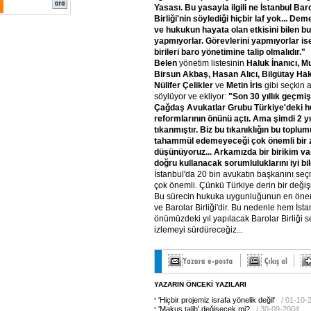
Yasası. Bu yasayla ilgili ne İstanbul Ba
Birliği'nin söylediği hiçbir laf yok... De
ve hukukun hayata olan etkisini bilen bu
yapmıyorlar. Görevlerini yapmıyorlar is
birileri baro yönetimine talip olmalıdır."
Belen
yönetim listesinin
Haluk İnanıcı, 
Birsun Akbaş, Hasan Alıcı, Bilgütay Hak
Nülifer Çelikler
ve
Metin İris
gibi seçkin
söylüyor ve ekliyor:
"Son 30 yıllık geçmi
Çağdaş Avukatlar Grubu Türkiye'deki h
reformlarının önünü açtı. Ama şimdi 2 yı
tıkanmıştır. Biz bu tıkanıklığın bu toplum
tahammül edemeyeceği çok önemli bir 
düşünüyoruz... Arkamızda bir birikim va
doğru kullanacak sorumluluklarını iyi bil
İstanbul'da 20 bin avukatın başkanını se
çok önemli. Çünkü Türkiye derin bir değiş
Bu sürecin hukuka uygunluğunun en öneml
ve Barolar Birliği'dir. Bu nedenle hem İst
önümüzdeki yıl yapılacak Barolar Birliği 
izlemeyi sürdüreceğiz...
YAZARIN ÖNCEKİ YAZILARI
'Hiçbir projemiz israfa yönelik değil'
/ 01-10-
'Makus talih' değişecek mi?
/ 30-09-2004