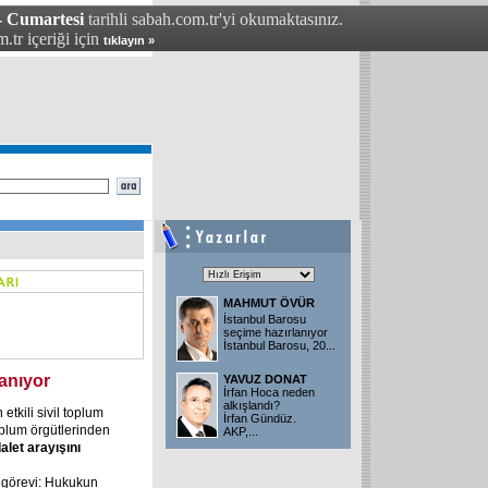
- Cumartesi
tarihli sabah.com.tr'yi okumaktasınız.
.tr içeriği için
tıklayın »
MAHMUT ÖVÜR
İstanbul Barosu
seçime hazırlanıyor
İstanbul Barosu, 20
...
anıyor
YAVUZ DONAT
İrfan Hoca neden
alkışlandı?
etkili sivil toplum
İrfan Gündüz.
toplum örgütlerinden
AKP,
...
let arayışını
 görevi: Hukukun