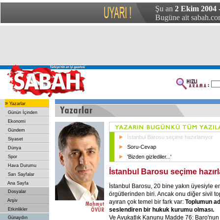
Şu an
2 Ekim 2004 
Bugüne ait sabah.com
»
Yazarlar
Günün İçinden
Ekonomi
Gündem
İstanbul Barosu seçime hazırlanıyor
Siyaset
Soru-Cevap
Dünya
'Bizden gizlediler...'
Spor
Hava Durumu
İstanbul Barosu seçime hazırl
Sarı Sayfalar
Ana Sayfa
İstanbul Barosu, 20 bine yakın üyesiyle en 
Dosyalar
örgütlerinden biri. Ancak onu diğer sivil 
Arşiv
ayıran çok temel bir fark var:
Toplumun ada
seslendiren bir hukuk kurumu olması.
Etkinlikler
Ve Avukatlık Kanunu Madde 76: Baro'nun
Günaydın