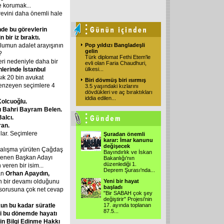
 korumak...
örevini daha önemli hale
nde bu görevlerin
bir iz bıraktı.
lumun adalet arayışının
Pop yıldızı Bangladeşli
gelin
?
Türk diplomat Fethi Etem'le
ri nedeniyle daha bir
evli olan Faria Chaudhuri,
hlerinde İstanbul
ülkesi
...
ık 20 bin avukat
Biri dövmüş biri ısırmış
enzeyen seçimlere 4
3.5 yaşındaki kızlarını
dövdükleri ve aç bıraktıkları
iddia edilen
...
olcuoğlu.
 Bahri Bayram Belen.
alcı.
ran.
lar. Seçimlere
Şuradan önemli
karar: İmar kanunu
değişecek
 çalışma yürüten Çağdaş
Bayındırlık ve İskan
rlenen Başkan Adayı
Bakanlığı'nın
düzenlediği 1.
veren bir isim...
Deprem Şurası'nda
...
an
Orhan Apaydın,
in bir devamı olduğunu
Yeni bir hayat
başladı
 sorusuna çok net cevap
"Bir SABAH çok şey
değiştirir" Projesi'nin
un bu kadar süratle
17. ayında toplanan
87.5
...
iği bu dönemde hayatı
in Bilgi Edinme Hakkı