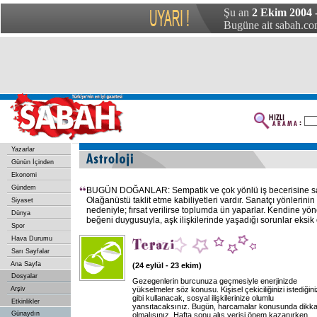
Şu an
2 Ekim 2004 
Bugüne ait sabah.com
Yazarlar
Günün İçinden
Ekonomi
Gündem
BUGÜN DOĞANLAR: Sempatik ve çok yönlü iş becerisine sahi
Olağanüstü taklit etme kabiliyetleri vardır. Sanatçı yönlerini
Siyaset
nedeniyle; fırsat verilirse toplumda ün yaparlar. Kendine yön
Dünya
beğeni duygusuyla, aşk ilişkilerinde yaşadığı sorunlar eksik
Spor
Hava Durumu
Sarı Sayfalar
Ana Sayfa
(24 eylül - 23 ekim)
Dosyalar
Gezegenlerin burcunuza geçmesiyle enerjinizde
Arşiv
yükselmeler söz konusu. Kişisel çekiciliğinizi istediğini
gibi kullanacak, sosyal ilişkilerinize olumlu
Etkinlikler
yansıtacaksınız. Bugün, harcamalar konusunda dikkat
Günaydın
olmalısınız. Hafta sonu alış verişi önem kazanırken,