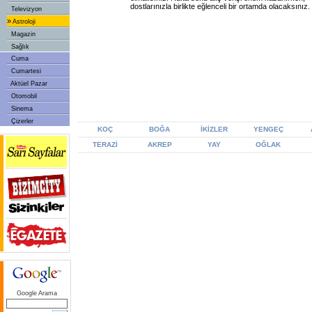
dostlarınızla birlikte eğlenceli bir ortamda olacaksınız.
Televizyon
»
Astroloji
Magazin
Sağlık
Cuma
Cumartesi
Aktüel Pazar
Otomobil
Sinema
Çizerler
KOÇ
BOĞA
İKİZLER
YENGEÇ
TERAZİ
AKREP
YAY
OĞLAK
Google Arama