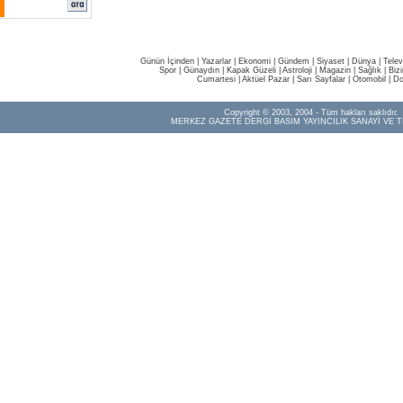
Günün İçinden
|
Yazarlar
|
Ekonomi
|
Gündem
|
Siyaset
|
Dünya |
Telev
Spor
|
Günaydın
|
Kapak Güzeli
|
Astroloji
|
Magazin
|
Sağlık
|
Biz
Cumartesi
|
Aktüel Pazar
|
Sarı Sayfalar
|
Otomobil
|
Do
Copyright © 2003, 2004 - Tüm hakları saklıdır.
MERKEZ GAZETE DERGİ BASIM YAYINCILIK SANAYİ VE T