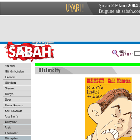
Şu an
2 Ekim 2004 
Bugüne ait sabah.com
Yazarlar
Günün İçinden
Ekonomi
Gündem
Siyaset
Dünya
Spor
Hava Durumu
Sarı Sayfalar
Ana Sayfa
Dosyalar
Arşiv
Etkinlikler
Günaydın