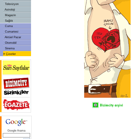
Televizyon
Astroloji
Magazin
Sağlık
Cuma
Cumartesi
Aktüel Pazar
Otomobil
Sinema
»
Çizerler
Google Arama