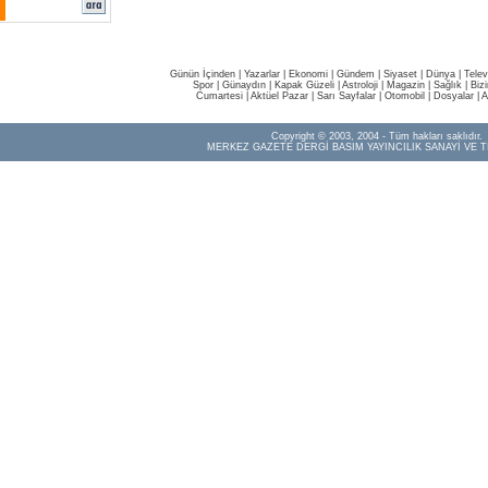
Günün İçinden
|
Yazarlar
|
Ekonomi
|
Gündem
|
Siyaset
|
Dünya |
Telev
Spor
|
Günaydın
|
Kapak Güzeli
|
Astroloji
|
Magazin
|
Sağlık
|
Biz
Cumartesi
|
Aktüel Pazar
|
Sarı Sayfalar
|
Otomobil
|
Dosyalar
|
A
Copyright © 2003, 2004 - Tüm hakları saklıdır.
MERKEZ GAZETE DERGİ BASIM YAYINCILIK SANAYİ VE T