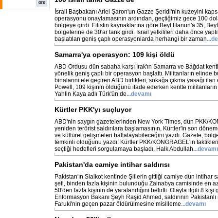
İsrail Başbakanı Ariel Şaron'un Gazze Şeridi'nin kuzeyini kap
operasyonu onaylamasının ardından, geçtiğimiz gece 100 dolay
bölgeye girdi. Filistin kaynaklarına göre Beyt Hanun'a 35, Be
bölgelerine de 30'ar tank girdi. İsrail yetkilileri daha önce yapt
başlatılan geniş çaplı operasyonlarda herhangi bir zaman
...d
Samarra'ya operasyon: 109 kişi öldü
ABD Ordusu dün sabaha karşı Irak'ın Samarra ve Bağdat kentle
yönelik geniş çaplı bir operasyon başlattı. Militanların elinde
binalarını ele geçiren ABD birlikleri, sokağa çıkma yasağı ilan 
Powell, 109 kişinin öldüğünü ifade ederken kentte militanların 
Yahlin Kaya adlı Türk'ün de
...devamı
Kürtler PKK'yı suçluyor
ABD'nin saygın gazetelerinden New York Times, dün PKK/KO
yeniden terörist saldırılara başlamasının, Kürtler'in son döne
ve kültürel gelişmeleri baltalayabileceğini yazdı. Gazete, bölg
temkinli olduğunu yazdı: Kürtler PKK/KONGRAGEL'in taktikler
seçtiği hedefleri sorgulamaya başladı. Halk Abdullah
...devamı
Pakistan'da camiye intihar saldırısı
Pakistan'ın Sialkot kentinde Şiilerin gittiği camiye dün intihar s
şefi, binden fazla kişinin bulunduğu Zainabya camisinde en az
50'den fazla kişinin de yaralandığını belirtti. Olayla ilgili 8 kişi 
Enformasyon Bakanı Şeyh Raşid Ahmed, saldırının Pakistanlı 
Faruki'nin geçen pazar öldürülmesine misilleme
...devamı