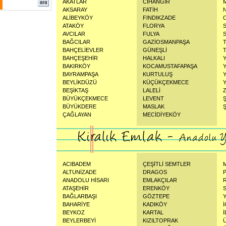
AKATLAR
CİHANGİR
AKSARAY
FATİH
ALİBEYKÖY
FINDIKZADE
ATAKÖY
FLORYA
AVCILAR
FULYA
BAĞCILAR
GAZİOSMANPAŞA
BAHÇELİEVLER
GÜNEŞLİ
BAHÇEŞEHİR
HALKALI
BAKIRKÖY
KOCAMUSTAFAPAŞA
BAYRAMPAŞA
KURTULUŞ
BEYLİKDÜZÜ
KÜÇÜKÇEKMECE
BEŞİKTAŞ
LALELİ
BÜYÜKÇEKMECE
LEVENT
BÜYÜKDERE
MASLAK
Ş
ÇAĞLAYAN
MECİDİYEKÖY
ACIBADEM
ÇEŞİTLİ SEMTLER
ALTUNİZADE
DRAGOS
ANADOLU HİSARI
EMLAKÇILAR
ATAŞEHİR
ERENKÖY
BAĞLARBAŞI
GÖZTEPE
BAHARİYE
KADIKÖY
BEYKOZ
KARTAL
BEYLERBEYİ
KIZILTOPRAK