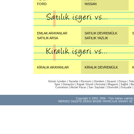
FORD
NISSAN
EMLAK ARAYANLAR
SATILIK DEVREMÜLK
S
SATILIK ARSA
SATILIK YAZLIK
KİRALIK ARAYANLAR
KİRALIK DEVREMÜLK
K
Günün İçinden
|
Yazarlar
|
Ekonomi
|
Gündem
|
Siyaset
|
Dünya |
Tel
Spor
|
Günaydın
|
Kapak Güzeli
|
Astroloji
|
Magazin
|
Sağlık
|
Bi
Cumartesi
|
Aktüel Pazar
|
Sarı Sayfalar
|
Otomobil
|
Dosyalar
|
Copyright © 2003, 2004 - Tüm hakları saklıdır.
MERKEZ GAZETE DERGİ BASIM YAYINCILIK SANAYİ VE 