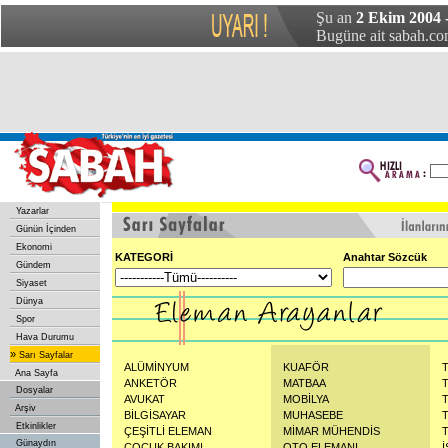
Şu an
2 Ekim 2004 
Bugüne ait sabah.com
Yazarlar
Günün İçinden
Ekonomi
KATEGORİ
Anahtar Sözcük
Gündem
Siyaset
Dünya
Spor
Hava Durumu
»
Sarı Sayfalar
ALÜMİNYUM
KUAFÖR
Ana Sayfa
ANKETÖR
MATBAA
Dosyalar
AVUKAT
MOBİLYA
Arşiv
BİLGİSAYAR
MUHASEBE
Etkinlikler
ÇEŞİTLİ ELEMAN
MİMAR MÜHENDİS
Günaydın
ÇOCUK BAKIMI
OTO ELEMANI