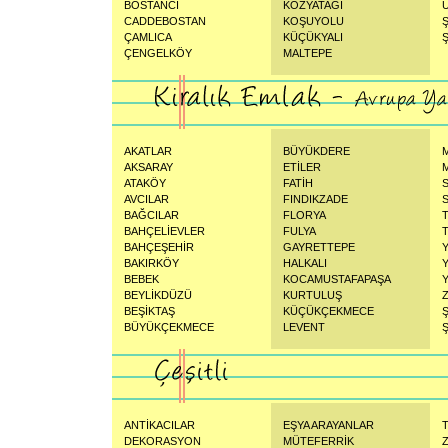
BOSTANCI
KOZYATAĞI
CADDEBOSTAN
KOŞUYOLU
ÇAMLICA
KÜÇÜKYALI
ÇENGELKÖY
MALTEPE
AKATLAR
BÜYÜKDERE
AKSARAY
ETİLER
ATAKÖY
FATİH
AVCILAR
FINDIKZADE
BAĞCILAR
FLORYA
BAHÇELİEVLER
FULYA
BAHÇEŞEHİR
GAYRETTEPE
BAKIRKÖY
HALKALI
BEBEK
KOCAMUSTAFAPAŞA
BEYLİKDÜZÜ
KURTULUŞ
BEŞİKTAŞ
KÜÇÜKÇEKMECE
BÜYÜKÇEKMECE
LEVENT
Ş
ANTİKACILAR
EŞYA ARAYANLAR
DEKORASYON
MÜTEFERRİK
Z