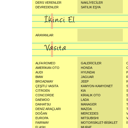
DERS VERENLER
NAKLİYECİLER
DEVREDENLER
SATILIK EŞYA
ARAYANLAR
ALFA ROMEO
GALERİCİLER
AMERİKAN OTO
HONDA
AUDI
HYUNDAI
BMW
JAGUAR
BROADWAY
JEEP
ÇEŞİTLİ VASITA
KAMYON-KAMYONET
CITROEN
KIA
CONCORDE
KİRALIK OTO
DAEWOO
LADA
DAIHATSU
MANAGER
DENİZ ARAÇLARI
MAZDA
DOĞAN
MERCEDES
EUROPA
MITSUBISHI
FAIRWAY
MOTORSİKLET-BİSİKLET
İ
FLASH
MURAT