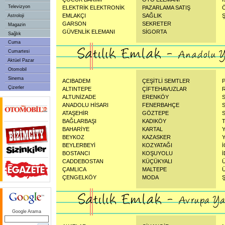
Televizyon
ELEKTRİK ELEKTRONİK
PAZARLAMA SATIŞ
EMLAKÇI
SAĞLIK
Astroloji
GARSON
SEKRETER
Magazin
GÜVENLİK ELEMANI
SİGORTA
Sağlık
Cuma
Cumartesi
Aktüel Pazar
Otomobil
Sinema
ACIBADEM
ÇEŞİTLİ SEMTLER
Çizerler
ALTINTEPE
ÇİFTEHAVUZLAR
ALTUNİZADE
ERENKÖY
ANADOLU HİSARI
FENERBAHÇE
ATAŞEHİR
GÖZTEPE
BAĞLARBAŞI
KADIKÖY
BAHARİYE
KARTAL
BEYKOZ
KAZASKER
BEYLERBEYİ
KOZYATAĞI
BOSTANCI
KOŞUYOLU
CADDEBOSTAN
KÜÇÜKYALI
ÇAMLICA
MALTEPE
ÇENGELKÖY
MODA
Google Arama