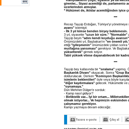
*
Kamptakilerin çoğu, siyasete ya da Meclis'
girenler... Siyasi acemiliği de, parlamento a
üzerlerinden atmışlar.
* Hükümet de, iktidar acemiliğinden iyice ç
***
Recep Tayyip Erdoğan, Türkiye'yi yönetmeye
avans"
istemişti:
- İlk 3 yıl kimse benden birşey beklemesin.
3 yıl, siyasette
"uzun bir süre." "Normalde"
a
Tayyip beyin
"adını kendi koyduğu avansın"
Önümüzdeki yıl, Başbakan'ın
"en önemli yılı.
ettiği
"iyileşmenin"
önümüzdeki yıldan sonra
mutfağına yansıması"
gerekiyor. Ve Başbaka
yükselterek"
girmek istiyor.
Tabii yüksek vitese dayanabilecek bir kadro
***
Tayyip bey kafasında bir
"sıralama"
yapmış. 
Başkanlık Divanı"
oluşacak. Sonra
"Grup Baş
doldurulacak. Derken
"Komisyon Başkanlıkla
isimlerin beklentileri"
öyle veya böyle karşıl
"diğer kaydırmalara"
gelecek. Hükümetle ve 
"oynamaya."
Dün Mehmet Dülger'e sorduk:
- Kamp nasıl gidiyor?
- Birliktelik var... İyi bir ortam... Milletvekill
olmak istiyorlar... Ve hepimizin eskisinden 
çalışmamız gerekiyor.
Kampı yazmaya devam edeceğiz.