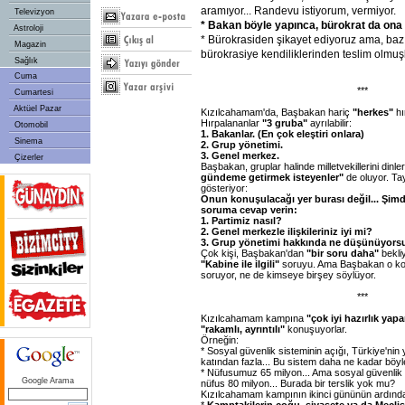
aramıyor... Randevu istiyorum, vermiyor.
Televizyon
* Bakan böyle yapınca, bürokrat da ona
Astroloji
* Bürokrasiden şikayet ediyoruz ama, baz
Magazin
bürokrasiye kendiliklerinden teslim olmuşl
Sağlık
Cuma
***
Cumartesi
Aktüel Pazar
Kızılcahamam'da, Başbakan hariç
"herkes"
hı
Hırpalananlar
"3 gruba"
ayrılabilir:
Otomobil
1. Bakanlar. (En çok eleştiri onlara)
Sinema
2. Grup yönetimi.
3. Genel merkez.
Çizerler
Başbakan, gruplar halinde milletvekillerini dinl
gündeme getirmek isteyenler"
de oluyor. Ta
gösteriyor:
Onun konuşulacağı yer burası değil... Şimd
soruma cevap verin:
1. Partimiz nasıl?
2. Genel merkezle ilişkileriniz iyi mi?
3. Grup yönetimi hakkında ne düşünüyor
Çok kişi, Başbakan'dan
"bir soru daha"
bekliy
"Kabine ile ilgili"
soruyu. Ama Başbakan o ko
soruyor, ne de kimseye birşey söylüyor.
***
Kızılcahamam kampına
"çok iyi hazırlık yap
"rakamlı, ayrıntılı"
konuşuyorlar.
Örneğin:
* Sosyal güvenlik sisteminin açığı, Türkiye'nin y
katından fazla... Bu sistem daha ne kadar böy
* Nüfusumuz 65 milyon... Ama sosyal güvenlik
Google Arama
nüfus 80 milyon... Burada bir terslik yok mu?
Kızılcahamam kampının ikinci gününün ardında