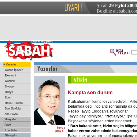
Şu an
29 Eylül 200
Bugüne ait sabah.com
»
Yazarlar
Günün İçinden
Ekonomi
Gündem
Siyaset
Kampta son durum
Dünya
Spor
Kızılcahamam kampı devam ediyor... Millet
Hava Durumu
toplantıda değil, toplantı sonrasında da 
Sarı Sayfalar
Recep Tayyip Erdoğan'a söylüyorlar.
Ana Sayfa
Tayyip bey
"dinliyor." "Not alıyor."
İşte K
Dosyalar
Başbakan'a söylenenlerden bir demet:
Arşiv
*
Bazı bakanlarımız, bizim seçim bölgem
haber verme zahmetinde bulunmuyorlar
Etkinlikler
Bakanımızı arıyorum, telefonuma çıkmıyor.
Günaydın