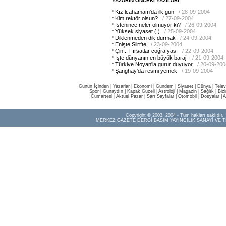
YAZARIN ÖNCEKİ YAZILARI
Kızılcahamam'da ilk gün
/ 28-09-2004
Kim rektör olsun?
/ 27-09-2004
İstenince neler olmuyor ki?
/ 26-09-2004
Yüksek siyaset (!)
/ 25-09-2004
Diklenmeden dik durmak
/ 24-09-2004
Enişte Siirt'te
/ 23-09-2004
Çin... Fırsatlar coğrafyası
/ 22-09-2004
İşte dünyanın en büyük barajı
/ 21-09-2004
Türkiye Noyan'la gurur duyuyor
/ 20-09-200
Şanghay'da resmi yemek
/ 19-09-2004
Günün İçinden
|
Yazarlar
|
Ekonomi
|
Gündem
|
Siyaset
|
Dünya |
Telev
Spor
|
Günaydın
|
Kapak Güzeli
|
Astroloji
|
Magazin
|
Sağlık
|
Biz
Cumartesi
|
Aktüel Pazar
|
Sarı Sayfalar
|
Otomobil
|
Dosyalar
|
A
Copyright © 2003, 2004 - Tüm hakları saklıdır.
MERKEZ GAZETE DERGİ BASIM YAYINCILIK SANAYİ VE T