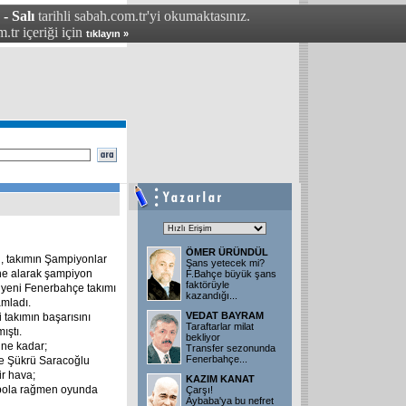
- Salı
tarihli sabah.com.tr'yi okumaktasınız.
.tr içeriği için
tıklayın »
ÖMER ÜRÜNDÜL
, takımın Şampiyonlar
Şans yetecek mi?
ne alarak şampiyon
F.Bahçe büyük şans
faktörüyle
e yeni Fenerbahçe takımı
kazandığı
...
amladı.
VEDAT BAYRAM
i takımın başarısını
Taraftarlar milat
ıştı.
bekliyor
ne kadar;
Transfer sezonunda
Fenerbahçe
...
ve Şükrü Saracoğlu
r hava;
KAZIM KANAT
tbola rağmen oyunda
Çarşı!
Aybaba'ya bu nefret