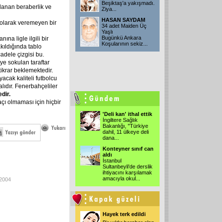
Beşiktaş'a yakışmadı.
lanan beraberlik ve
Ziya
...
HASAN SAYDAM
t olarak veremeyen bir
34 adet Maiden Üç
Yaşlı
Bugünkü Ankara
a ligle ilgili bir
Koşularının sekiz
...
kıldığında tablo
dele çizgisi bu.
iye sokulan taraftar
stikrar beklemektedir.
acak kaliteli futbolcu
lıdır. Fenerbahçeliler
dir.
çı olmaması için hiçbir
'Deli kan' ithal ettik
İngiltere Sağlık
Bakanlığı, "Türkiye
dahil, 11 ülkeye deli
dana
...
Konteyner sınıf can
aldı
İstanbul
Sultanbeyli'de derslik
ihtiyacını karşılamak
amacıyla okul
...
-2004
Hayek terk edildi