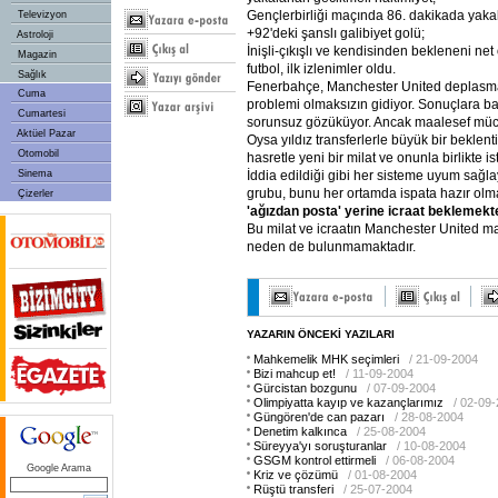
Gençlerbirliği maçında 86. dakikada yaka
Televizyon
+92'deki şanslı galibiyet golü;
Astroloji
İnişli-çıkışlı ve kendisinden bekleneni ne
Magazin
futbol, ilk izlenimler oldu.
Sağlık
Fenerbahçe, Manchester United deplasmanın
Cuma
problemi olmaksızın gidiyor. Sonuçlara ba
Cumartesi
sorunsuz gözüküyor. Ancak maalesef müca
Aktüel Pazar
Oysa yıldız transferlerle büyük bir beklent
Otomobil
hasretle yeni bir milat ve onunla birlikte i
Sinema
İddia edildiği gibi her sisteme uyum sağlay
grubu, bunu her ortamda ispata hazır olma
Çizerler
'ağızdan posta' yerine icraat beklemekte
Bu milat ve icraatın Manchester United ma
neden de bulunmamaktadır.
YAZARIN ÖNCEKİ YAZILARI
Mahkemelik MHK seçimleri
/ 21-09-2004
Bizi mahcup et!
/ 11-09-2004
Gürcistan bozgunu
/ 07-09-2004
Olimpiyatta kayıp ve kazançlarımız
/ 02-09
Güngören'de can pazarı
/ 28-08-2004
Denetim kalkınca
/ 25-08-2004
Süreyya'yı soruşturanlar
/ 10-08-2004
GSGM kontrol ettirmeli
/ 06-08-2004
Google Arama
Kriz ve çözümü
/ 01-08-2004
Rüştü transferi
/ 25-07-2004