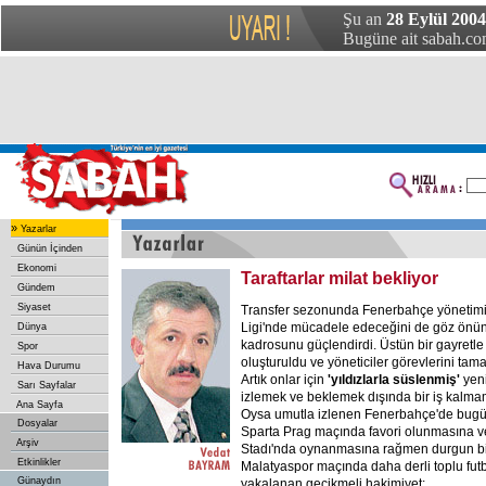
Şu an
28 Eylül 2004 
Bugüne ait sabah.com
»
Yazarlar
Günün İçinden
Ekonomi
Taraftarlar milat bekliyor
Gündem
Siyaset
Transfer sezonunda Fenerbahçe yönetimi
Ligi'nde mücadele edeceğini de göz önü
Dünya
kadrosunu güçlendirdi. Üstün bir gayretl
Spor
oluşturuldu ve yöneticiler görevlerini tam
Hava Durumu
Artık onlar için
'yıldızlarla süslenmiş'
yen
Sarı Sayfalar
izlemek ve beklemek dışında bir iş kalmam
Ana Sayfa
Oysa umutla izlenen Fenerbahçe'de bugü
Dosyalar
Sparta Prag maçında favori olunmasına 
Arşiv
Stadı'nda oynanmasına rağmen durgun bi
Etkinlikler
Malatyaspor maçında daha derli toplu fu
Günaydın
yakalanan gecikmeli hakimiyet;