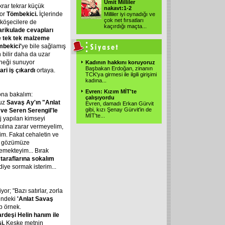
Ümit Milliler
krar tekrar küçük
nakavt:1-2
yor
Tömbekici.
İçlerinde
Milliler iyi oynadığı ve
çok net fırsatları
köşecilere de
kaçırdığı maçta
...
harikulade cevapları
ne tek tek malzeme
mbekici'
ye bile sağlamış
h bilir daha da uzar
rneği sunuyor
Kadının hakkını koruyoruz
Başbakan Erdoğan, zinanın
cari iş çıkardı
ortaya.
TCK'ya girmesi ile ilgili girişimi
kadına
...
Evren: Kızım MİT'te
ona bakalım:
çalışıyordu
suz
Savaş Ay'ın "Anlat
Evren, damadı Erkan Gürvit
gibi, kızı Şenay Gürvit'in de
ve Seren Serengil'le
MİT'te
...
 yapılan kimseyi
ılına zarar vermeyelim,
lim. Fakat cehaletin ve
rar gözümüze
memekteyim... Bırak
ir taraflarına sokalım
diye sormak isterim...
yor; "Bazı satırlar, zorla
indeki
'Anlat Savaş
p örnek.
rdeşi Helin hanım ile
i.
Keşke metnin