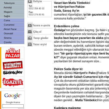
Vatan'dan Mutlu Tönbekici
Televizyon
Tel:
ve Hürriyet'ten Pakize
Astroloji
0212 354 40 22
Suda, Savaş Ay'ın
Magazin
Fax:
cumartesi röportajları;
iyi bir gazetecilik ö
0212 274 83 81
Sağlık
sorusuna kafa yordular."
Cuma
Cumartesi
Erdemlilere çelme
Aktüel Pazar
Özdalga'
nın gözünden kaçmış. Şu fakir-i p
efendisi kardeşinizin söz konusu sefih ya
Otomobil
başka bazı bayan yazarları da alaka
göst
Sinema
altın değerindeki bu hanımların ilgisini da
Çizerler
buram erdem, aydınlık, sahicilik kokan sat
abesle meşgul ettirdiğim için utanarak k
ben
"bir garip röportajcıyım niye beni bu
ki?"
diye şaşarak okudum onları. Annemin
yazılardan bir demet sunayım size...
Pakize Suda diyor ki:
Mesela dünkü
Hürriyet
'te
Pako (
Pakize S
Ay bir süredir Sabah Cumartesi için röpo
Çok da donanımlı oldukları iddia edilemey
cevaplarla okuru güldürmeleri garanti ola
magazin basınında yer ala ala ünlenmiş ba
Geçenlerde kadınların cehaleti karşısında 
diyen bir yazı yazmıştım hatırlarsanız... 
neden gerekti...
Mutlu Tömbekici
'nin yüz
Google Arama
Kadınlara malzeme