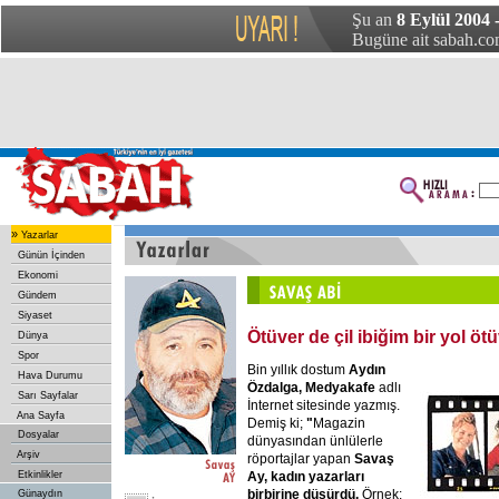
Şu an
8 Eylül 2004
Bugüne ait sabah.com
»
Yazarlar
Günün İçinden
Ekonomi
Gündem
Siyaset
Ötüver de çil ibiğim bir yol ötü
Dünya
Spor
Bin yıllık dostum
Aydın
Hava Durumu
Özdalga, Medyakafe
adlı
Sarı Sayfalar
İnternet sitesinde yazmış.
Ana Sayfa
Demiş ki;
"
Magazin
Dosyalar
dünyasından ünlülerle
Arşiv
röportajlar yapan
Savaş
Ay, kadın yazarları
Etkinlikler
birbirine düşürdü.
Örnek:
Günaydın