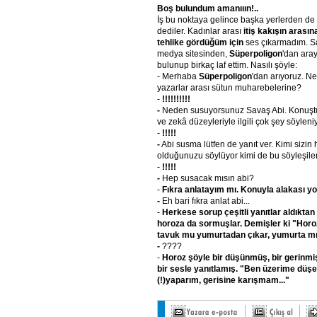
Boş bulundum amanııın!..
İş bu noktaya gelince başka yerlerden de 
dediler. Kadınlar arası
itiş kakışın arası
tehlike gördüğüm için
ses çıkarmadım. S
medya sitesinden,
Süperpoligon
'dan ara
bulunup birkaç laf ettim. Nasılı şöyle:
- Merhaba
Süperpoligon
'dan arıyoruz. N
yazarlar arası sütun muharebelerine?
-
!!!!!!!!!!
-
Neden susuyorsunuz Savaş Abi. Konuştuğ
ve zekâ düzeyleriyle ilgili çok şey söyleniy
-
!!!!!
-
Abi susma lütfen de yanıt ver. Kimi sizin h
olduğunuzu söylüyor kimi de bu söyleşiler t
-
!!!!!
-
Hep susacak mısın abi?
-
Fıkra anlatayım mı. Konuyla alakası y
-
Eh bari fıkra anlat abi...
-
Herkese sorup çeşitli yanıtlar aldıktan
horoza da sormuşlar. Demişler ki "Horo
tavuk mu yumurtadan çıkar, yumurta mı
-
????
-
Horoz şöyle bir düşünmüş, bir gerinmi
bir sesle yanıtlamış. "Ben üzerime düşe
(!)yaparım, gerisine karışmam..."