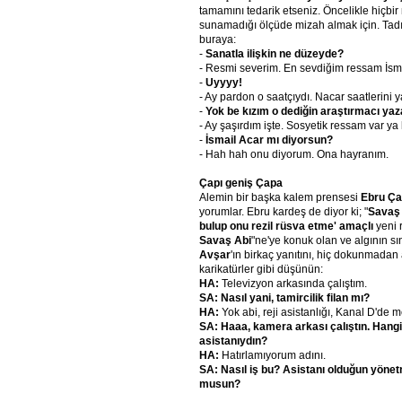
tamamını tedarik etseniz. Öncelikle hiçbir
sunamadığı ölçüde mizah almak için. Tadım
buraya:
-
Sanatla ilişkin ne düzeyde?
- Resmi severim. En sevdiğim ressam İsma
-
Uyyyy!
- Ay pardon o saatçıydı. Nacar saatlerini 
-
Yok be kızım o dediğin araştırmacı yaza
- Ay şaşırdım işte. Sosyetik ressam var ya h
-
İsmail Acar mı diyorsun?
- Hah hah onu diyorum. Ona hayranım.
Çapı geniş Çapa
Alemin bir başka kalem prensesi
Ebru Ç
yorumlar. Ebru kardeş de diyor ki; "
Savaş 
bulup onu rezil rüsva etme' amaçlı
yeni r
Savaş Abi
"ne'ye konuk olan ve algının sı
Avşar
'ın birkaç yanıtını, hiç dokunmadan a
karikatürler gibi düşünün:
HA:
Televizyon arkasında çalıştım.
SA: Nasıl yani, tamircilik filan mı?
HA:
Yok abi, reji asistanlığı, Kanal D'de m
SA: Haaa, kamera arkası çalıştın. Hangi
asistanıydın?
HA:
Hatırlamıyorum adını.
SA: Nasıl iş bu? Asistanı olduğun yönet
musun?