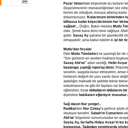
Pazar Vatan
'daki köşesinde bu kızların te
düşürülmesinin manasızlığından söz edi
benim de olduğum, konuya atlamış kadın 
dokunduruyor, '
Kızlarımızın birbirinden 
bilhassa kadın köşecilerimizin her biri
sağladı'...
Doğru. Bakın mesela
Mutlu Tö
oldu. Şimdi bana ikinci kere sağlıyor. Alla
gider.
Savaş Ay
şahane bir gazetecilik ö
olmayabilir; ama kabul edelim ki
iyi bir ti
Mutlu'dan fırçalar
Peki
Mutlu Tömbekici
ne yazmıştı bir de 
"Son günlerin en sevilen hadisesi kuşku
Savaş Abi'ne"
adını verdiği,
Helin Avşar 
başlangıç yaptığı röportaj dizisi.
Röportaj
sevelim, saygıda kusur etmeyelim, aman k
herkesin değerli bir yanı vardır diyor deği
aptallığın maksatlı bir şekilde tekrar tek
sokulmasının ne gibi bir faydası var bile
eğlenelim, bırak
iddialıların iddialarını b
diyenlere
hakikaten eğleniyor musunuz
Sağ olasın Nur yenge!..
Radikal
'den
Nur Çintay'
a gelince şöyle di
okutuyor kendini.
Sabah'ın Cumartesi
ek
Abi'ne'
köşesinin sonuncusudur en acayi
Savaş Ay, bu hafta Hülya Avşar'ın kız ka
konuşmuş. Tadından yenmiyordu söyleş