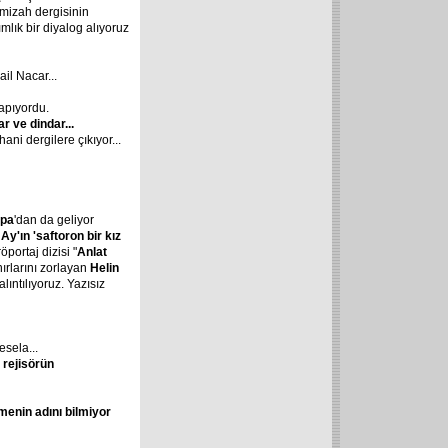
 mizah dergisinin
lık bir diyalog alıyoruz
il Nacar...
yapıyordu.
r ve dindar...
ani dergilere çıkıyor...
apa
'dan da geliyor
Ay'ın 'saftoron bir kız
öportaj dizisi "
Anlat
nırlarını zorlayan
Helin
lıntılıyoruz. Yazısız
esela...
 rejisörün
menin adını bilmiyor