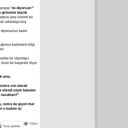
arayıp "
ne diyorsun
?"
na girmekte büyük
adece yine önemli bir
yan arkadaşa boş
e diyorsunuz kadın
unuz kadınların bilgi
or.
arika bir röportajcı
icari bir başarıdır diyor.
ok ama.
 sonra son olarak
z efendi söyle bakalım
 tavuktan?"
ş, sonra da gayet mat
n o malum işi