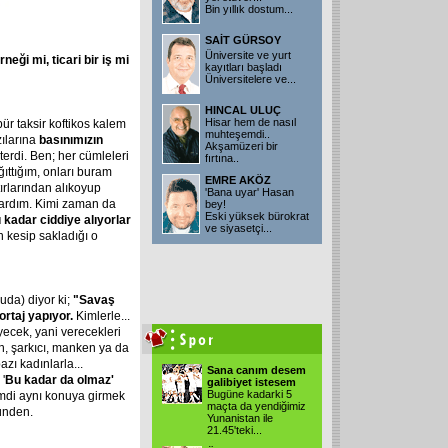
Bin yıllık dostum
...
SAİT GÜRSOY
Üniversite ve yurt
rneği mi, ticari bir iş mi
kayıtları başladı
Üniversitelere ve
...
HINCAL ULUÇ
Hisar hem de nasıl
ür taksir koftikos kalem
muhteşemdi..
zılarına
basınımızın
Akşamüzeri bir
erdi. Ben; her cümleleri
fırtına..
ğıttığım, onları buram
EMRE AKÖZ
ırlarından alıkoyup
'Bana uyar' Hasan
ızardım. Kimi zaman da
bey!
Eski yüksek bürokrat
 kadar ciddiye alıyorlar
ve siyasetçi
...
 kesip sakladığı o
uda) diyor ki;
"Savaş
rtaj yapıyor.
Kimlerle...
ecek, yani verecekleri
n, şarkıcı, manken ya da
zı kadınlarla...
Sana canım desem
'
Bu kadar da olmaz'
galibiyet istesem
Bugüne kadarki 5
Şimdi aynı konuya girmek
maçta da yendiğimiz
ünden.
Yunanistan ile
21.45'teki
...