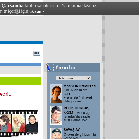
 - Çarşamba
tarihli sabah.com.tr'yi okumaktasınız.
.tr içeriği için
tıklayın »
MANSUR FORUTAN
Çocuktan al ara
ver!..
pası...
Fransızlar'ın hayatı
olduğundan
...
REFİK DURBAŞ
AKSM sezonu açtı
İstanbul'da sisiyle
süslü lodosu ve
...
SAVAŞ AY
Ötüver de çil ibiğim bir
yol ötüver!..