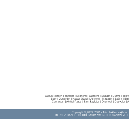
Günün İçinden
|
Yazarlar
|
Ekonomi
|
Gündem
|
Siyaset
|
Dünya |
Telev
Spor
|
Günaydın
|
Kapak Güzeli
|
Astroloji
|
Magazin
|
Sağlık
|
Biz
Cumartesi
|
Aktüel Pazar
|
Sarı Sayfalar
|
Otomobil
|
Dosyalar
|
A
Copyright © 2003, 2004 - Tüm hakları saklıdır.
MERKEZ GAZETE DERGİ BASIM YAYINCILIK SANAYİ VE T