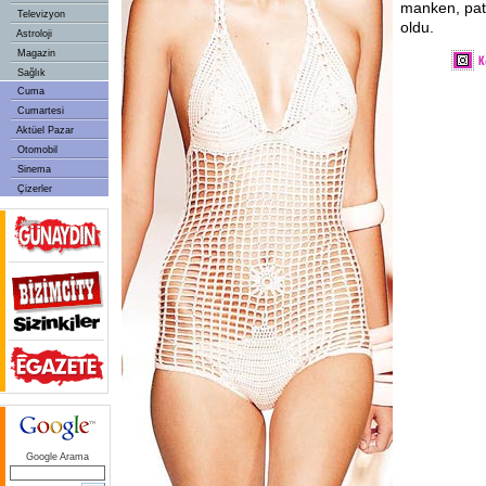
manken, patl
Televizyon
oldu.
Astroloji
Magazin
Sağlık
Cuma
Cumartesi
Aktüel Pazar
Otomobil
Sinema
Çizerler
Google Arama