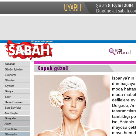
Şu an
8 Eylül 2004
Bugüne ait sabah.com
Yazarlar
Günün İçinden
Ekonomi
İspanya'nın
Gündem
dün başlaya
Siyaset
moda haftası
Dünya
moda mabetl
Spor
defilelere ev
Hava Durumu
Delgado, Ar
Sarı Sayfalar
tasarımcılar
Ana Sayfa
tanıtıldığı 
Dosyalar
ise, Antonio 
Arşiv
mayosu çekti
Etkinlikler
mayo hem de
Günaydın