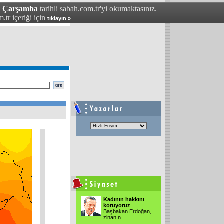
 - Çarşamba
tarihli sabah.com.tr'yi okumaktasınız.
.tr içeriği için
tıklayın »
Kadının hakkını
koruyoruz
Başbakan Erdoğan,
zinanın
...