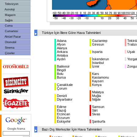
Televizyon
Astroloji
Magazin
Sağlık
Cuma
Cumartesi
Türkiye İçin İllere Göre Hava Tahminleri
Aktüel Pazar
Adana
Gaziantep
Tekird
Otomobil
Afyon
Giresun
Trabz
Sinema
Alanya
Ankara
Isparta
Uşak
Çizerler
Antalya
Aydın
İskenderun
Yozga
İstanbul
Balıkesir
İzmir
Zongu
Bingöl
Bolu
Kars
Bursa
Kastamonu
Kayseri
Çanakkale
Konya
Çorum
Malatya
Denizli
Muğla
Diyarbakır
Niğde
Edirne
Samsun
Elazığ
Siirt
Erzincan
Sivas
Erzurum
Eskişehir
Şanlıurfa
Google Arama
Bazı Dış Merkezler İçin Hava Tahminleri