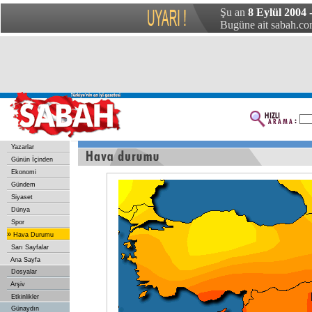
Şu an
8 Eylül 2004
Bugüne ait sabah.com
Yazarlar
Günün İçinden
Ekonomi
Gündem
Siyaset
Dünya
Spor
»
Hava Durumu
Sarı Sayfalar
Ana Sayfa
Dosyalar
Arşiv
Etkinlikler
Günaydın