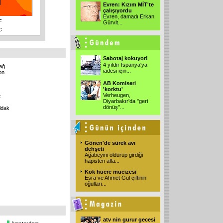
Evren: Kızım MİT'te
çalışıyordu
Evren, damadı Erkan
Gürvit
...
Sabotaj kokuyor!
4 yıldır İspanya'ya
ağ
iadesi için
...
on
AB Komiseri
'korktu'
Verheugen,
t
Diyarbakır'da "geri
dönüş"
...
ldak
Gönen'de sürek avı
dehşeti
Ağabeyini öldürüp girdiği
hapisten afla
...
Kök hücre mucizesi
Esra ve Ahmet Gül çiftinin
oğulları
...
atv nin gurur gecesi