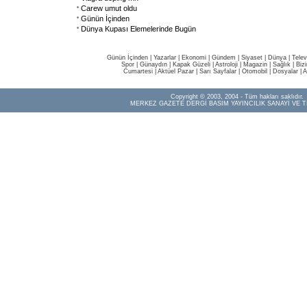
Carew umut oldu
Günün İçinden
Dünya Kupası Elemelerinde Bugün
Günün İçinden
|
Yazarlar
|
Ekonomi
|
Gündem
|
Siyaset
|
Dünya |
Telev
Spor
|
Günaydın
|
Kapak Güzeli
|
Astroloji
|
Magazin
|
Sağlık
|
Biz
Cumartesi
|
Aktüel Pazar
|
Sarı Sayfalar
|
Otomobil
|
Dosyalar
|
A
Copyright © 2003, 2004 - Tüm hakları saklıdır.
MERKEZ GAZETE DERGİ BASIM YAYINCILIK SANAYİ VE T