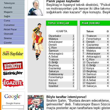
Panik yapan kaybeder
Televizyon
Beşiktaş'ın İspanyol teknik direktörü, "Psikoloj
Astroloji
ve motivasyonları çok benzer iki ülke takım
soğukkanlı olan kazanır" diye konuştu. Beşi
Magazin
Sağlık
Cuma
Cumartesi
Aktüel Pazar
4.HAFTA
Takım
O
Otomobil
Diyarbakır
1
1
Trabzon
4
Sinema
Malatya
2
2
Fenerbahçe
4
Ankaraspor
3
3
Denizli
4
Çizerler
Denizli
2
4
Gaziantep
4
Ç.Rize
2
5
Galatasaray
4
Samsun
0
6
Malatya
4
Ankaragücü
2
7
Ankaraspor
4
A.Sebat
1
8
Ankaragücü
4
Trabzon
3
9
Ç.Rize
4
G.Birliği
1
10
Diyarbakır
4
Beşiktaş
3
11
G.Birliği
4
Gaziantep
4
12
Konya
4
Sakarya
1
13
Beşiktaş
4
Galatasaray
2
14
Samsun
4
Fenerbahçe
2
15
İstanbul
4
Kayseri
0
16
A.Sebat
4
Konya
2
17
Kayseri
4
İstanbul
1
18
Sakarya
4
Böyle taraftar istemiyoruz!
İbrahim Şahin, "Bunlara devam edeceklerse,
Google Arama
gelmesinler" dedi. Trabzonspor Basın Sözcüs
maçta posterler açan taraftarlara tepki göste