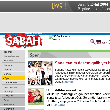
Şu an
8 Eylül 2004
Bugüne ait sabah.com
Yazarlar
Günün İçinden
Ekonomi
Sana canım desem galibiyet 
Gündem
Siyaset
Bugüne kadarki 5 maçta da yendiğimiz Yunanist
randevuda millilerin hedefi Gürcistan beraberl
Dünya
cezalı; forvette Nihat-Hakan oynuyor. Türkiye i
»
Spor
takım düzeyinde ilk kez resmi maçta karşı kar
Dünya
...devamı
Hava Durumu
Sarı Sayfalar
Ümit Milliler nakavt:1-2
Ana Sayfa
Milliler iyi oynadığı ve çok net fırsatları kaç
Dosyalar
Yunanistan'a boyun eğdi. Golümüz İbrahim A
Arşiv
Ümitler Şampiyonası 2.Eleme Grubu'ndaki ik
Milli
Etkinlikler
...devamı
Günaydın