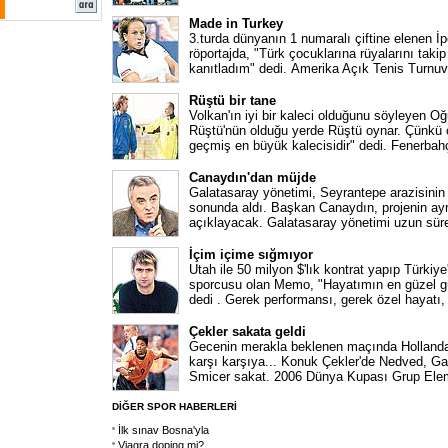
Made in Turkey
3.turda dünyanın 1 numaralı çiftine elenen İ
röportajda, "Türk çocuklarına rüyalarını takip
kanıtladım" dedi. Amerika Açık Tenis Turnuv
Rüştü bir tane
Volkan'ın iyi bir kaleci olduğunu söyleyen O
Rüştü'nün olduğu yerde Rüştü oynar. Çünkü o
geçmiş en büyük kalecisidir" dedi. Fenerbah
Canaydın'dan müjde
Galatasaray yönetimi, Seyrantepe arazisinin
sonunda aldı. Başkan Canaydın, projenin ayrı
açıklayacak. Galatasaray yönetimi uzun süre
İçim içime sığmıyor
Utah ile 50 milyon $'lık kontrat yapıp Türkiye
sporcusu olan Memo, "Hayatımın en güzel gü
dedi . Gerek performansı, gerek özel hayatı,
Çekler sakata geldi
Gecenin merakla beklenen maçında Hollanda
karşı karşıya... Konuk Çekler'de Nedved, G
Smicer sakat. 2006 Dünya Kupası Grup Elem
DİĞER SPOR HABERLERİ
İlk sınav Bosna'yla
Viagra doping mi?